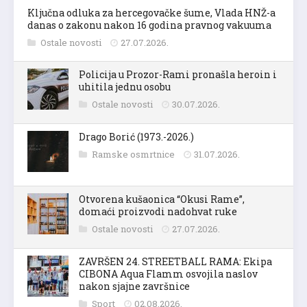
Ključna odluka za hercegovačke šume, Vlada HNŽ-a
danas o zakonu nakon 16 godina pravnog vakuuma
Ostale novosti
27.07.2026.
Policija u Prozor-Rami pronašla heroin i
uhitila jednu osobu
Ostale novosti
30.07.2026.
Drago Borić (1973.-2026.)
Ramske osmrtnice
31.07.2026.
Otvorena kušaonica “Okusi Rame”,
domaći proizvodi nadohvat ruke
Ostale novosti
27.07.2026.
ZAVRŠEN 24. STREETBALL RAMA: Ekipa
CIBONA Aqua Flamm osvojila naslov
nakon sjajne završnice
Sport
02.08.2026.