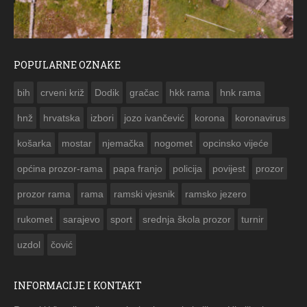
POPULARNE OZNAKE
ČESTITKA RAMSKOG VJESNIKA ZA USKRS 2023. GODINE
bih
crveni križ
Dodik
gračac
hkk rama
hnk rama


hnž
hrvatska
izbori
jozo ivančević
korona
koronavirus
košarka
mostar
njemačka
nogomet
opcinsko vijeće
općina prozor-rama
papa franjo
policija
povijest
prozor
prozor rama
rama
ramski vjesnik
ramsko jezero
rukomet
sarajevo
sport
srednja škola prozor
turnir
uzdol
čović
INFORMACIJE I KONTAKT