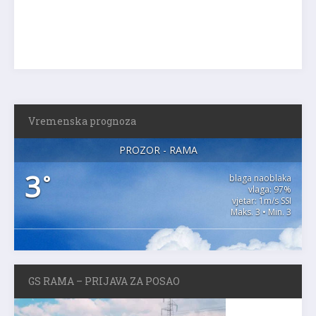
Vremenska prognoza
PROZOR - RAMA
3
°
blaga naoblaka
vlaga: 97%
vjetar: 1m/s SSI
Maks. 3 • Min. 3
GS RAMA – PRIJAVA ZA POSAO