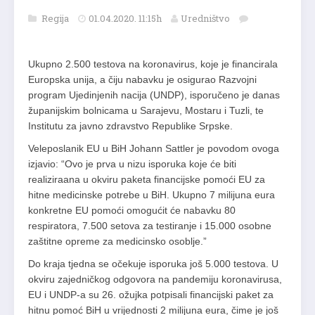
Regija
01.04.2020. 11:15h
Uredništvo
Ukupno 2.500 testova na koronavirus, koje je financirala
Europska unija, a čiju nabavku je osigurao Razvojni
program Ujedinjenih nacija (UNDP), isporučeno je danas
županijskim bolnicama u Sarajevu, Mostaru i Tuzli, te
Institutu za javno zdravstvo Republike Srpske.
Veleposlanik EU u BiH Johann Sattler je povodom ovoga
izjavio: “Ovo je prva u nizu isporuka koje će biti
realiziraana u okviru paketa financijske pomoći EU za
hitne medicinske potrebe u BiH. Ukupno 7 milijuna eura
konkretne EU pomoći omogućit će nabavku 80
respiratora, 7.500 setova za testiranje i 15.000 osobne
zaštitne opreme za medicinsko osoblje.”
Do kraja tjedna se očekuje isporuka još 5.000 testova. U
okviru zajedničkog odgovora na pandemiju koronavirusa,
EU i UNDP-a su 26. ožujka potpisali financijski paket za
hitnu pomoć BiH u vrijednosti 2 milijuna eura, čime je još