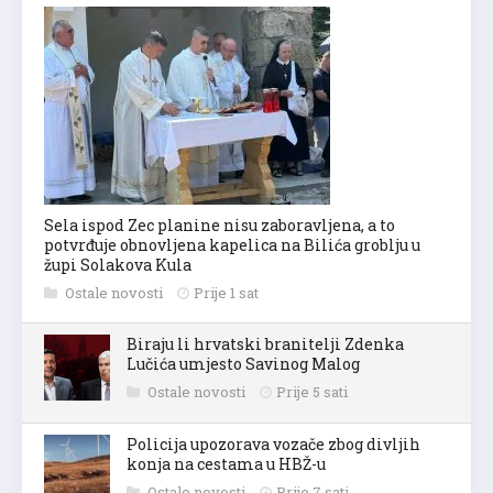
Sela ispod Zec planine nisu zaboravljena, a to
potvrđuje obnovljena kapelica na Bilića groblju u
župi Solakova Kula
Ostale novosti
Prije 1 sat
Biraju li hrvatski branitelji Zdenka
Lučića umjesto Savinog Malog
Ostale novosti
Prije 5 sati
Policija upozorava vozače zbog divljih
konja na cestama u HBŽ-u
Ostale novosti
Prije 7 sati