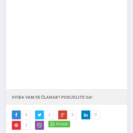
SVIĐA VAM SE ČLANAK? PODIJELITE GA!
0
1
0
0
1