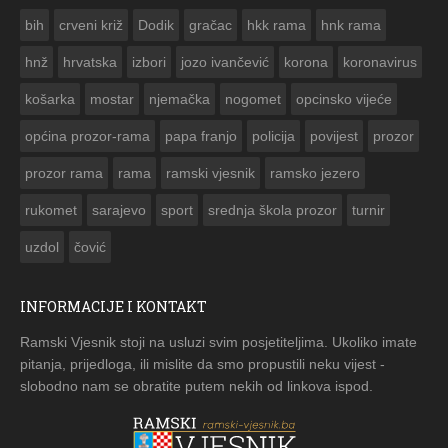
ČESTITKA RAMSKOG VJESNIKA ZA USKRS 2023. GODINE
bih
crveni križ
Dodik
gračac
hkk rama
hnk rama


hnž
hrvatska
izbori
jozo ivančević
korona
koronavirus
košarka
mostar
njemačka
nogomet
opcinsko vijeće
općina prozor-rama
papa franjo
policija
povijest
prozor
prozor rama
rama
ramski vjesnik
ramsko jezero
rukomet
sarajevo
sport
srednja škola prozor
turnir
uzdol
čović
INFORMACIJE I KONTAKT
Ramski Vjesnik stoji na usluzi svim posjetiteljima. Ukoliko imate
pitanja, prijedloga, ili mislite da smo propustili neku vijest -
slobodno nam se obratite putem nekih od linkova ispod.