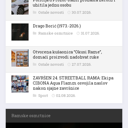
uhitila jednu osobu
Ostale novosti
30.07.2026.
Drago Borić (1973.-2026.)
Ramske osmrtnice
31.07.2026.
Otvorena kušaonica “Okusi Rame”,
domaći proizvodi nadohvat ruke
Ostale novosti
27.07.2026.
ZAVRŠEN 24. STREETBALL RAMA: Ekipa
CIBONA Aqua Flamm osvojila naslov
nakon sjajne završnice
Sport
02.08.2026.
Ramske osmrtnice