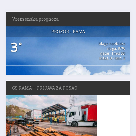
Vremenska prognoza
PROZOR - RAMA
3
°
blaga naoblaka
vlaga: 97%
vjetar: 1m/s SSI
Maks. 3 • Min. 3
GS RAMA – PRIJAVA ZA POSAO