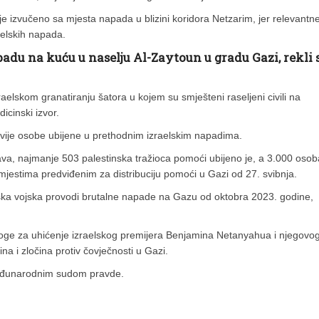
ije izvučeno sa mjesta napada u blizini koridora Netzarim, jer relevantn
aelskih napada.
adu na kuću u naselju Al-Zaytoun u gradu Gazi, rekli 
raelskom granatiranju šatora u kojem su smješteni raseljeni civili na
cinski izvor.
dvije osobe ubijene u prethodnim izraelskim napadima.
va, najmanje 503 palestinska tražioca pomoći ubijeno je, a 3.000 osob
mjestima predviđenim za distribuciju pomoći u Gazi od 27. svibnja.
ska vojska provodi brutalne napade na Gazu od oktobra 2023. godine,
loge za uhićenje izraelskog premijera Benjamina Netanyahua i njegovo
a i zločina protiv čovječnosti u Gazi.
Međunarodnim sudom pravde.