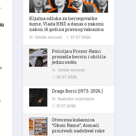
e
Ključna odluka za hercegovačke
su
šume, Vlada HNŽ-a danas o zakonu
nakon 16 godina pravnog vakuuma
Ostale novosti
27.07.2026.
Policija u Prozor-Rami
pronašla heroin i uhitila
jednu osobu
a
Ostale novosti
30.07.2026.
Drago Borić (1973.-2026.)
Ramske osmrtnice
g
31.07.2026.
Otvorena kušaonica
“Okusi Rame”, domaći
proizvodi nadohvat ruke