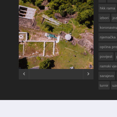
hkk rama
izbori
jo
koronavir
njemačka
općina pr
povijest
ČESTITKA RAMSKOG VJESNIKA ZA
USKRS 2023. GODINE
ramski vje


sarajevo
turnir
uz
© 2012 - 2026
Ramski Vjesnik
. Sva prava pridržana.