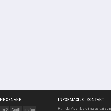
NE OZNAKE
INFORMACIJE I KONTAKT
Ramski Vjesnik stoji na usluzi svi
i križ
Dodik
gračac