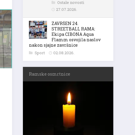
Ostale novosti
27.07.2026.
ZAVRŠEN 24.
STREETBALL RAMA:
Ekipa CIBONA Aqua
Flamm osvojila naslov
nakon sjajne završnice
Sport
02.08.2026.
Ramske osmrtnice