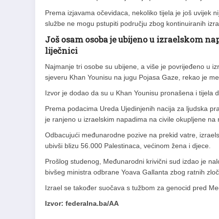
Prema izjavama očevidaca, nekoliko tijela je još uvijek n
službe ne mogu pstupiti području zbog kontinuiranih izr
Još osam osoba je ubijeno u izraelskom nap
liječnici
Najmanje tri osobe su ubijene, a više je povrijeđeno u iz
sjeveru Khan Younisu na jugu Pojasa Gaze, rekao je medi
Izvor je dodao da su u Khan Younisu pronašena i tijela 
Prema podacima Ureda Ujedinjenih nacija za ljudska pra
je ranjeno u izraelskim napadima na civile okupljene na 
Odbacujući međunarodne pozive na prekid vatre, izrael
ubivši blizu 56.000 Palestinaca, većinom žena i djece.
Prošlog studenog, Međunarodni krivični sud izdao je na
bivšeg ministra odbrane Yoava Gallanta zbog ratnih zločin
Izrael se također suočava s tužbom za genocid pred 
Izvor: federalna.ba/AA