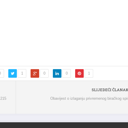
0
1
0
0
1
SLIJEDEĆI ČLANA
 215
Obavijest o izlaganju privremenog biračkog sp