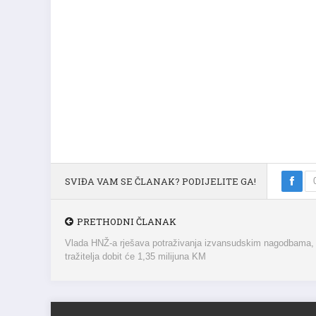
SVIĐA VAM SE ČLANAK? PODIJELITE GA!
PRETHODNI ČLANAK
Vlada HNŽ-a rješava potraživanja izvansudskim nagodbama,
tražitelja dobit će 1,35 milijuna KM