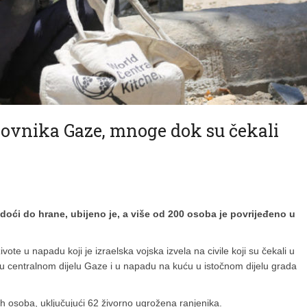
anovnika Gaze, mnoge dok su čekali
 doći do hrane, ubijeno je, a više od 200 osoba je povrijeđeno u
ivote u napadu koji je izraelska vojska izvela na civile koji su čekali u
m u centralnom dijelu Gaze i u napadu na kuću u istočnom dijelu grada
ih osoba, uključujući 62 živorno ugrožena ranjenika.