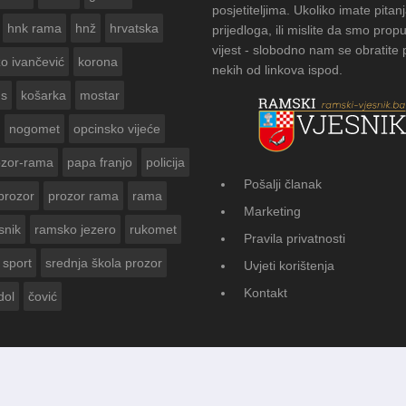
posjetiteljima. Ukoliko imate pitanj
hnk rama
hnž
hrvatska
prijedloga, ili mislite da smo propu
vijest - slobodno nam se obratite
zo ivančević
korona
nekih od linkova ispod.
us
košarka
mostar
nogomet
opcinsko vijeće
ozor-rama
papa franjo
policija
Pošalji članak
prozor
prozor rama
rama
FOTOGALERIJA: Čuvanje običaja
Marketing
Vasti
snik
ramsko jezero
rukomet
Pravila privatnosti
sport
srednja škola prozor
Uvjeti korištenja
Kontakt
dol
čović