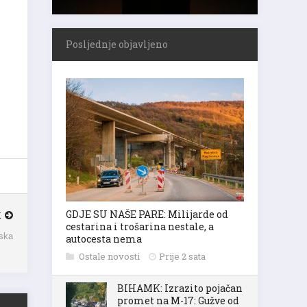
Posljednje objavljeno
GDJE SU NAŠE PARE: Milijarde od
K
cestarina i trošarina nestale, a
iska
autocesta nema
Ostale novosti
Prije 2 sata
BIHAMK: Izrazito pojačan
promet na M-17: Gužve od