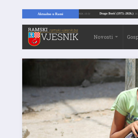
opajući temelje kuće, pronašao vrijedne arheološke ostatke
Drago Borić (197
Aktualno u Rami
24.07.2026. 13:51
Novosti
Gosp