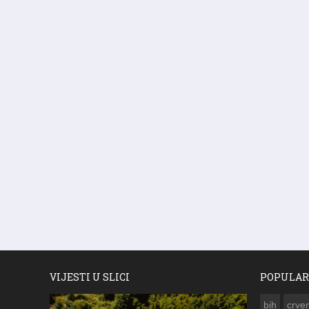
VIJESTI U SLICI
POPULAR
bih
crven