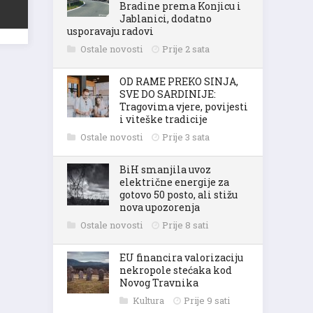
Bradine prema Konjicu i
Jablanici, dodatno
usporavaju radovi
Ostale novosti
Prije 2 sata
OD RAME PREKO SINJA,
SVE DO SARDINIJE:
Tragovima vjere, povijesti
i viteške tradicije
Ostale novosti
Prije 3 sata
BiH smanjila uvoz
električne energije za
gotovo 50 posto, ali stižu
nova upozorenja
Ostale novosti
Prije 8 sati
EU financira valorizaciju
nekropole stećaka kod
Novog Travnika
Kultura
Prije 9 sati