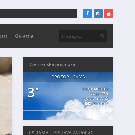
sti
Galerije
Vremenska prognoza
PROZOR - RAMA
3
°
blaga naoblaka
vlaga: 97%
vjetar: 1m/s SSI
Maks. 3 • Min. 3
GS RAMA – PRIJAVA ZA POSAO