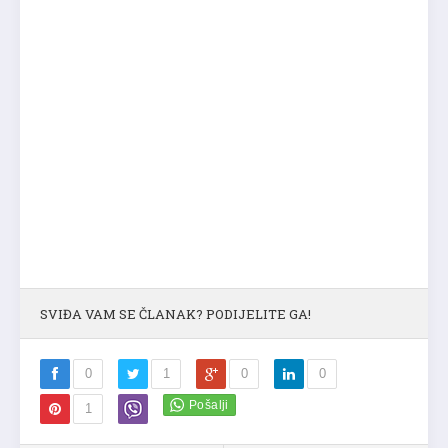
SVIĐA VAM SE ČLANAK? PODIJELITE GA!
0
1
0
0
1