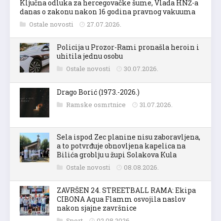
Ključna odluka za hercegovačke šume, Vlada HNŽ-a
danas o zakonu nakon 16 godina pravnog vakuuma
Ostale novosti
27.07.2026.
Policija u Prozor-Rami pronašla heroin i
uhitila jednu osobu
Ostale novosti
30.07.2026.
Drago Borić (1973.-2026.)
Ramske osmrtnice
31.07.2026.
Sela ispod Zec planine nisu zaboravljena,
a to potvrđuje obnovljena kapelica na
Bilića groblju u župi Solakova Kula
Ostale novosti
08.08.2026.
ZAVRŠEN 24. STREETBALL RAMA: Ekipa
CIBONA Aqua Flamm osvojila naslov
nakon sjajne završnice
Sport
02.08.2026.