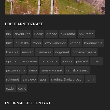
POPULARNE OZNAKE
ČESTITKA RAMSKOG VJESNIKA ZA USKRS 2023. GODINE
bih
crveni križ
Dodik
gračac
hkk rama
hnk rama


hnž
hrvatska
izbori
jozo ivančević
korona
koronavirus
košarka
mostar
njemačka
nogomet
opcinsko vijeće
općina prozor-rama
papa franjo
policija
povijest
prozor
prozor rama
rama
ramski vjesnik
ramsko jezero
rukomet
sarajevo
sport
srednja škola prozor
turnir
uzdol
čović
INFORMACIJE I KONTAKT