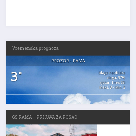
Vremenska prognoza
PROZOR - RAMA
3
°
blaga naoblaka
vlaga: 97%
vjetar: 1m/s SSI
Maks. 3 • Min. 3
GS RAMA – PRIJAVA ZA POSAO