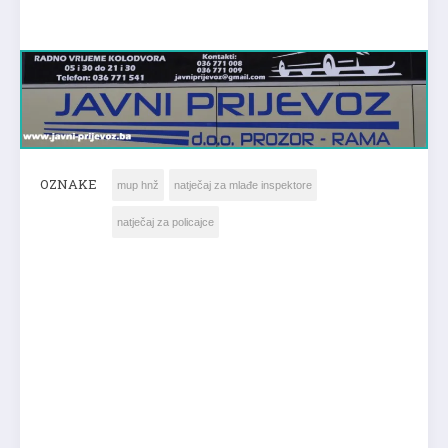
OZNAKE
mup hnž
natječaj za mlađe inspektore
natječaj za policajce