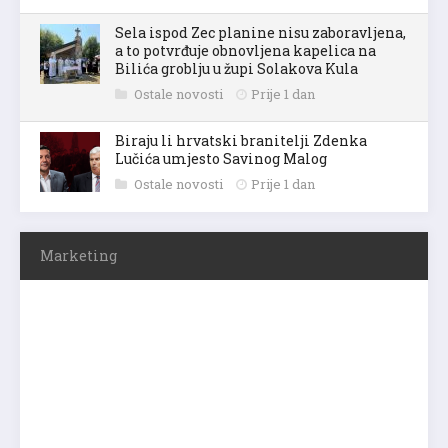
Sela ispod Zec planine nisu zaboravljena,
a to potvrđuje obnovljena kapelica na
Bilića groblju u župi Solakova Kula
Ostale novosti
Prije 1 dan
Biraju li hrvatski branitelji Zdenka
Lučića umjesto Savinog Malog
Ostale novosti
Prije 1 dan
Marketing