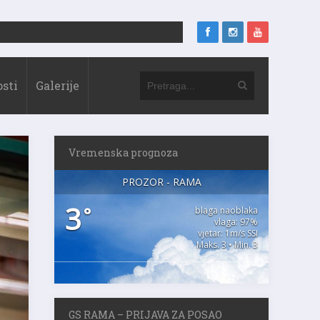
sti
Galerije
Vremenska prognoza
PROZOR - RAMA
3
°
blaga naoblaka
vlaga: 97%
vjetar: 1m/s SSI
Maks. 3 • Min. 3
GS RAMA – PRIJAVA ZA POSAO