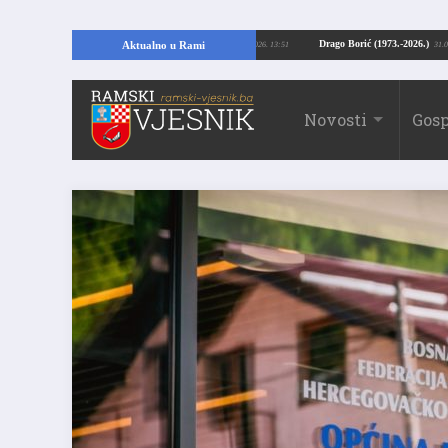
Kopajući temelje kuće, pronašao vrijedne arheološke ostatke
Drago Borić (19
Aktualno u Rami
24.07.2026. 13:51
Novosti
Gosp