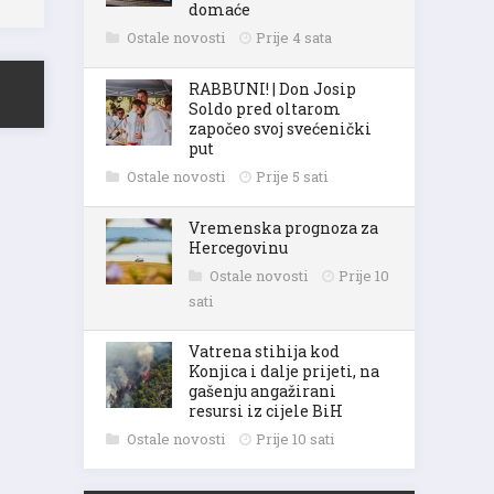
domaće
Ostale novosti
Prije 4 sata
RABBUNI! | Don Josip
Soldo pred oltarom
započeo svoj svećenički
put
Ostale novosti
Prije 5 sati
Vremenska prognoza za
Hercegovinu
Ostale novosti
Prije 10
sati
Vatrena stihija kod
Konjica i dalje prijeti, na
gašenju angažirani
resursi iz cijele BiH
Ostale novosti
Prije 10 sati