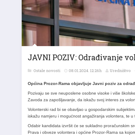
JAVNI POZIV: Odrađivanje vo
Ostale novosti
08.01.2024. 12:26h
Uredništvo
Općina Prozor-Rama objavljuje Javni poziv za odrađ
Pozivaju se sve neuposlene osobne visoke i više školske
Zavoda za zapošljavanje, da iskažu svoj interes za volont
Volonterski rad bi se obavljao u gospodarskim subjekti
iskažu namjeru i mogućnost angažiranja volontera, te u
Odabir kandidata izvršit će se sukladno proračunskim sr
Prava i obveze volontera i općine Prozor-Rama sa kojom 