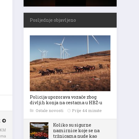
Posljednje objavljeno
Policija upozorava vozače zbog
divljih konja na cestama u HBŽ-u
Ostale novosti
Prije 44 minute
K
Koliko su sigurne
a KM
namirnice koje se na
tima
tržnicama nude kao