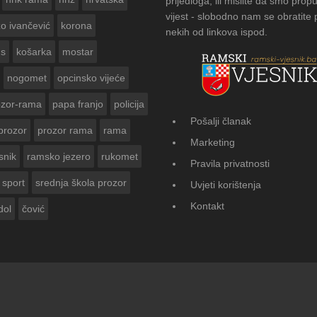
prijedloga, ili mislite da smo propu
vijest - slobodno nam se obratite
zo ivančević
korona
nekih od linkova ispod.
us
košarka
mostar
nogomet
opcinsko vijeće
ozor-rama
papa franjo
policija
Pošalji članak
prozor
prozor rama
rama
FOTOGALERIJA: Čuvanje običaja u
Marketing
Vasti
snik
ramsko jezero
rukomet
Pravila privatnosti
sport
srednja škola prozor
Uvjeti korištenja
Kontakt
dol
čović