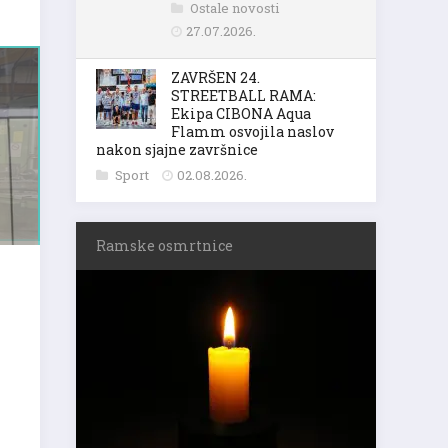
Ostale novosti
27.07.2026.
ZAVRŠEN 24.
STREETBALL RAMA:
Ekipa CIBONA Aqua
Flamm osvojila naslov
nakon sjajne završnice
Sport
02.08.2026.
Ramske osmrtnice