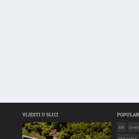
VIJESTI U SLICI
POPULAR
bih
crven
hkk rama