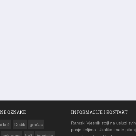
NE OZNAKE
INFORMACIJE I KONTAKT
Ramski Vjesnik stoji na usluzi svi
i križ
Dodik
gračac
posjetiteljima. Ukoliko imate pitanj
hnk rama
hnž
hrvatska