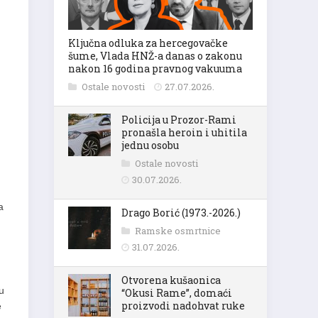
Ključna odluka za hercegovačke
šume, Vlada HNŽ-a danas o zakonu
nakon 16 godina pravnog vakuuma
Ostale novosti
27.07.2026.
Policija u Prozor-Rami
pronašla heroin i uhitila
jednu osobu
Ostale novosti
30.07.2026.
a
Drago Borić (1973.-2026.)
Ramske osmrtnice
31.07.2026.
Otvorena kušaonica
u
“Okusi Rame”, domaći
proizvodi nadohvat ruke
e