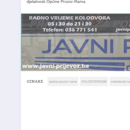
djelatnosti Općine Prozor-Rama.
OZNAKE
općina prozor-rama
VOLONTERIZAM
volonterski r