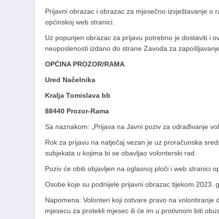
Prijavni obrazac i obrazac za mjesečno izvještavanje o r
općinskoj web stranici.
Uz popunjen obrazac za prijavu potrebno je dostaviti i o
neuposlenosti izdano do strane Zavoda za zapošljavanje 
OPĆINA PROZOR/RAMA
Ured Načelnika
Kralja Tomislava bb
88440 Prozor-Rama
Sa naznakom: „Prijava na Javni poziv za odrađivanje v
Rok za prijavu na natječaj vezan je uz proračunska sred
subjekata u kojima bi se obavljao volonterski rad.
Poziv će obiti objavljen na oglasnoj ploči i web stranici
Osobe koje su podnijele prijavni obrazac tijekom 2023. g
Napomena: Volonteri koji ostvare pravo na volontiranje
mjesecu za protekli mjesec ili će im u protivnom biti obus