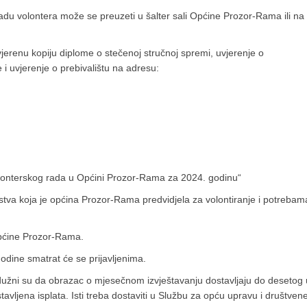
adu volontera može se preuzeti u šalter sali Općine Prozor-Rama ili na
vjerenu kopiju diplome o stečenoj stručnoj spremi, uvjerenje o
i uvjerenje o prebivalištu na adresu:
olonterskog rada u Općini Prozor-Rama za 2024. godinu“
stva koja je općina Prozor-Rama predvidjela za volontiranje i potrebam
 općine Prozor-Rama.
odine smatrat će se prijavljenima.
 dužni su da obrazac o mjesečnom izvještavanju dostavljaju do desetog 
tavljena isplata. Isti treba dostaviti u Službu za opću upravu i društven