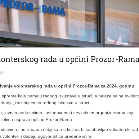
lonterskog rada u općini Prozor-Ram
ivanje volonterskog rada u općini Prozor-Rama za 2024. godinu.
 spreme koje nemaju radnog iskustava u struci, a nalaze se na evidenci
iranje, radi stjecajna radnog iskustva u struci.
ma, javnim poduzećima i ustanovama i nevladinim organizacijama koje
 tijelima usprave općine Prozor-Rama.
edstvima i potrebama subjekata u kojima bi se obavljao volonterski rad
volonteri sklapaju ugovor bit će uređene istim.