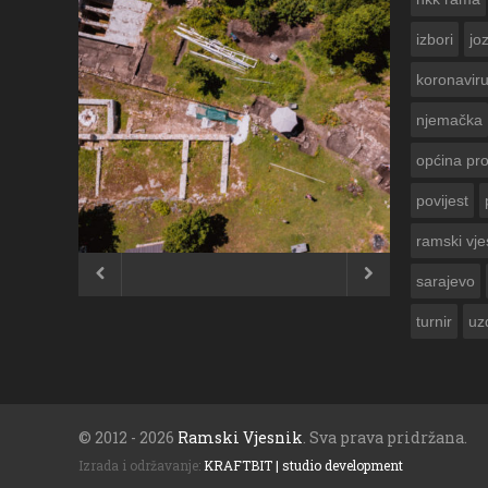
izbori
jo
koronavir
njemačka
općina pr
povijest
ČESTITKA RAMSKOG VJESNIKA ZA
USKRS 2023. GODINE
ramski vje


sarajevo
turnir
uz
© 2012 - 2026
Ramski Vjesnik
. Sva prava pridržana.
Izrada i održavanje:
KRAFTBIT | studio development