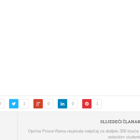
0
1
0
0
1
SLIJEDEĆI ČLANA
Općina Prozor-Rama raspisala natječaj za dodjelu 300 tisuć
redovitim studen