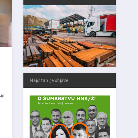
a
Najčitanije objave
ji
.