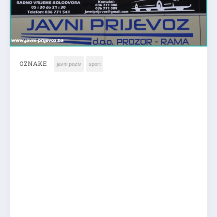
OZNAKE
javni poziv
sport