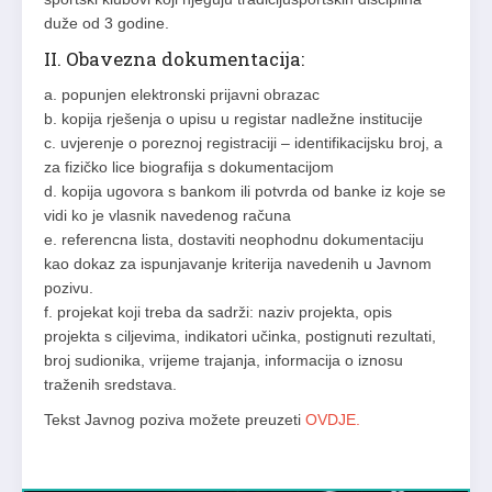
duže od 3 godine.
II. Obavezna dokumentacija:
a. popunjen elektronski prijavni obrazac
b. kopija rješenja o upisu u registar nadležne institucije
c. uvjerenje o poreznoj registraciji – identifikacijsku broj, a
za fizičko lice biografija s dokumentacijom
d. kopija ugovora s bankom ili potvrda od banke iz koje se
vidi ko je vlasnik navedenog računa
e. referencna lista, dostaviti neophodnu dokumentaciju
kao dokaz za ispunjavanje kriterija navedenih u Javnom
pozivu.
f. projekat koji treba da sadrži: naziv projekta, opis
projekta s ciljevima, indikatori učinka, postignuti rezultati,
broj sudionika, vrijeme trajanja, informacija o iznosu
traženih sredstava.
Tekst Javnog poziva možete preuzeti
OVDJE.