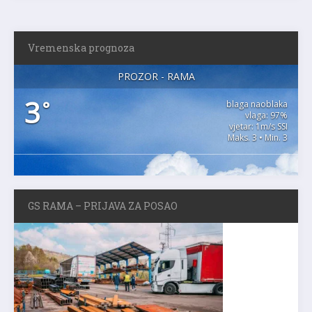
Vremenska prognoza
PROZOR - RAMA
3
°
blaga naoblaka
vlaga: 97%
vjetar: 1m/s SSI
Maks. 3 • Min. 3
GS RAMA – PRIJAVA ZA POSAO