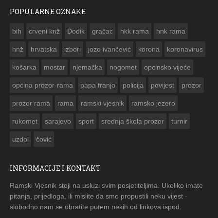
POPULARNE OZNAKE
ČESTITKA RAMSKOG VJESNIKA ZA USKRS 2023. GODINE
bih
crveni križ
Dodik
gračac
hkk rama
hnk rama


hnž
hrvatska
izbori
jozo ivančević
korona
koronavirus
košarka
mostar
njemačka
nogomet
opcinsko vijeće
općina prozor-rama
papa franjo
policija
povijest
prozor
prozor rama
rama
ramski vjesnik
ramsko jezero
rukomet
sarajevo
sport
srednja škola prozor
turnir
uzdol
čović
INFORMACIJE I KONTAKT
Ramski Vjesnik stoji na usluzi svim posjetiteljima. Ukoliko imate
pitanja, prijedloga, ili mislite da smo propustili neku vijest -
slobodno nam se obratite putem nekih od linkova ispod.