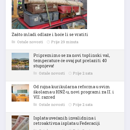
Zašto mladi odlaze i hoće li se vratiti
Ostale novosti
Prije 29 minuta
Pripremimo se za novi toplinski val,
temperature će ovaj put prelaziti 40
stupnjeva!
Ostale novosti
Prije 2 sata
Od rujna kurikularna reforma u svim
školama u HNŽ-u, novi programi za II. i
VII. razred
Ostale novosti
Prije 2 sata
Isplata uvećanih invalidnina i
retroaktivna isplata u Federaciji