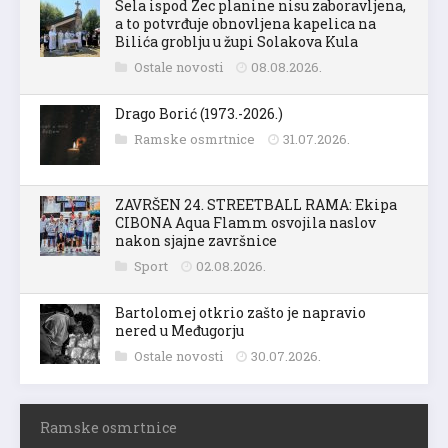
Sela ispod Zec planine nisu zaboravljena,
a to potvrđuje obnovljena kapelica na
Bilića groblju u župi Solakova Kula
Ostale novosti
08.08.2026.
Drago Borić (1973.-2026.)
Ramske osmrtnice
31.07.2026.
ZAVRŠEN 24. STREETBALL RAMA: Ekipa
CIBONA Aqua Flamm osvojila naslov
nakon sjajne završnice
Sport
02.08.2026.
Bartolomej otkrio zašto je napravio
nered u Međugorju
Ostale novosti
30.07.2026.
Ramske osmrtnice