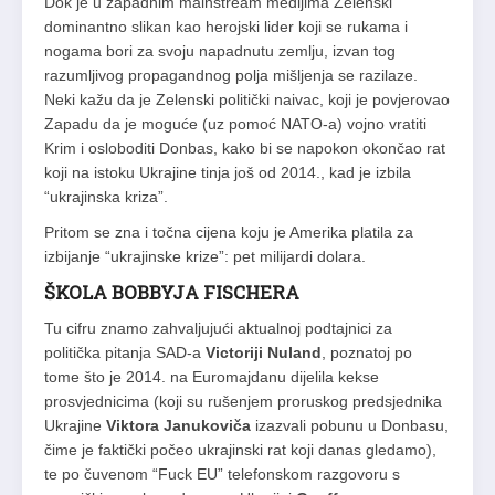
Dok je u zapadnim mainstream medijima Zelenski
dominantno slikan kao herojski lider koji se rukama i
nogama bori za svoju napadnutu zemlju, izvan tog
razumljivog propagandnog polja mišljenja se razilaze.
Neki kažu da je Zelenski politički naivac, koji je povjerovao
Zapadu da je moguće (uz pomoć NATO-a) vojno vratiti
Krim i osloboditi Donbas, kako bi se napokon okončao rat
koji na istoku Ukrajine tinja još od 2014., kad je izbila
“ukrajinska kriza”.
Pritom se zna i točna cijena koju je Amerika platila za
izbijanje “ukrajinske krize”: pet milijardi dolara.
ŠKOLA BOBBYJA FISCHERA
Tu cifru znamo zahvaljujući aktualnoj podtajnici za
politička pitanja SAD-a
Victoriji Nuland
, poznatoj po
tome što je 2014. na Euromajdanu dijelila kekse
prosvjednicima (koji su rušenjem proruskog predsjednika
Ukrajine
Viktora Janukoviča
izazvali pobunu u Donbasu,
čime je faktički počeo ukrajinski rat koji danas gledamo),
te po čuvenom “Fuck EU” telefonskom razgovoru s