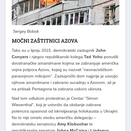
Sergey Bobok
MOĆNI ZAŠTITNICI AZOVA
Tako su u lipnju 2015. demokratski zastupnik
John
Conyers
i njegov republikanski kolega
Ted Yoho
ponudili
dvostranačke amandmane kojima se zabranjuje američka
vojna potpora Azovu, kojeg su nazvali “neonacističkom
paravojnom milicijom”. Zastupnički dom najprije je usvojio
njihove amandmane i zabranio suradnju s Azovom, ali je
na pritisak Pentagona ta zabrana uskoro ukinuta.
Nad tom odlukom protestirao je Centar “Simon
Wiesenthal”, koji je ustvrdio da ukidanje zabrane
potencira opasnost od iskrivljavanja holokausta u Ukrajini.
No to nije omelo visoku američku delegaciju –
demokratsku senatoricu
Amy Klobuchar
te
republikanske senatore
Johna McCaina
i
Lindseya