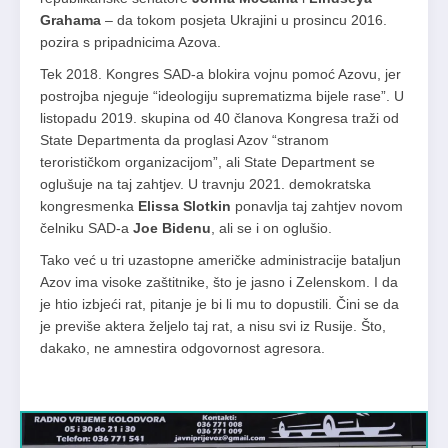
Grahama
– da tokom posjeta Ukrajini u prosincu 2016.
pozira s pripadnicima Azova.
Tek 2018. Kongres SAD-a blokira vojnu pomoć Azovu, jer
postrojba njeguje “ideologiju suprematizma bijele rase”. U
listopadu 2019. skupina od 40 članova Kongresa traži od
State Departmenta da proglasi Azov “stranom
terorističkom organizacijom”, ali State Department se
oglušuje na taj zahtjev. U travnju 2021. demokratska
kongresmenka
Elissa Slotkin
ponavlja taj zahtjev novom
čelniku SAD-a
Joe Bidenu
, ali se i on oglušio.
Tako već u tri uzastopne američke administracije bataljun
Azov ima visoke zaštitnike, što je jasno i Zelenskom. I da
je htio izbjeći rat, pitanje je bi li mu to dopustili. Čini se da
je previše aktera željelo taj rat, a nisu svi iz Rusije. Što,
dakako, ne amnestira odgovornost agresora.