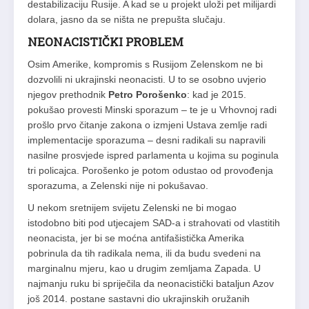
destabilizaciju Rusije. A kad se u projekt uloži pet milijardi
dolara, jasno da se ništa ne prepušta slučaju.
NEONACISTIČKI PROBLEM
Osim Amerike, kompromis s Rusijom Zelenskom ne bi
dozvolili ni ukrajinski neonacisti. U to se osobno uvjerio
njegov prethodnik
Petro Porošenko
: kad je 2015.
pokušao provesti Minski sporazum – te je u Vrhovnoj radi
prošlo prvo čitanje zakona o izmjeni Ustava zemlje radi
implementacije sporazuma – desni radikali su napravili
nasilne prosvjede ispred parlamenta u kojima su poginula
tri policajca. Porošenko je potom odustao od provođenja
sporazuma, a Zelenski nije ni pokušavao.
U nekom sretnijem svijetu Zelenski ne bi mogao
istodobno biti pod utjecajem SAD-a i strahovati od vlastitih
neonacista, jer bi se moćna antifašistička Amerika
pobrinula da tih radikala nema, ili da budu svedeni na
marginalnu mjeru, kao u drugim zemljama Zapada. U
najmanju ruku bi spriječila da neonacistički bataljun Azov
još 2014. postane sastavni dio ukrajinskih oružanih