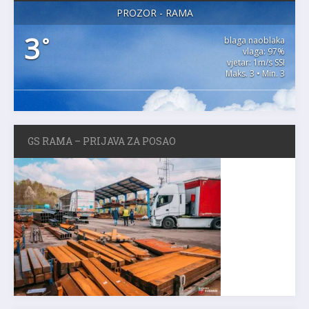
PROZOR - RAMA
3
°
blaga naoblaka
vlaga: 97%
vjetar: 1m/s SSI
Maks. 3 • Min. 3
GS RAMA – PRIJAVA ZA POSAO