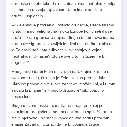
europske obitelji, tako da im status vojno neutralne zemlje
nije naudio razvoju. Uglavnom, Ukrajina bi tu bila u
društvu uspješnih.
Ali Zelenski je procijenio i odlučio drugačije, i sada imamo
to što imamo: veliki rat na istoku Europe koji prijeti da se
proširi i izvan granica Ukrajine. Stoga će nad razvalinama
europske sigurnosti zauvijek lebdjeti upitnik: što bi bilo da
je Zelenski uoči rata prihvatio ruski zahtjev o vojnoj
neutralnosti Ukrajine? Što se sve u tom slučaju ne bi
dogodilo?
Mnogi misle da bi Putin u invaziju na Ukrajinu krenuo u
svakom slučaju, čak i da je Zelenski kao predsjednik
Ukrajine prihvatio sve ruske zahtjeve. Možda i bi, ali u tom
slučaju bi pitanje “je li moglo drugačije” bilo potpuno
besmisleno.
Stoga u ovom tekstu razmatramo opciju po kojoj je
ukrajinsko proglašenje neutralnosti moglo spriječiti rat, u
što je vjerovao i njemački kancelar, kao zadnji predratni
emisar Zapada. To znači da ne bi poginule tisuće