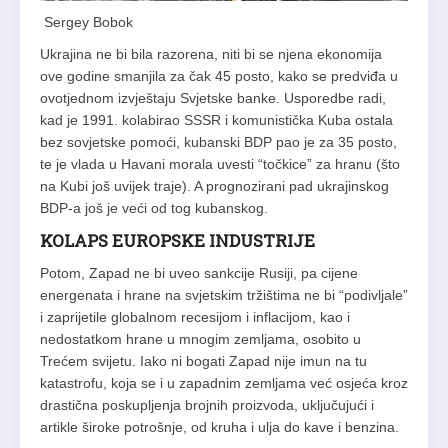
Sergey Bobok
Ukrajina ne bi bila razorena, niti bi se njena ekonomija
ove godine smanjila za čak 45 posto, kako se predviđa u
ovotjednom izvještaju Svjetske banke. Usporedbe radi,
kad je 1991. kolabirao SSSR i komunistička Kuba ostala
bez sovjetske pomoći, kubanski BDP pao je za 35 posto,
te je vlada u Havani morala uvesti “točkice” za hranu (što
na Kubi još uvijek traje). A prognozirani pad ukrajinskog
BDP-a još je veći od tog kubanskog.
KOLAPS EUROPSKE INDUSTRIJE
Potom, Zapad ne bi uveo sankcije Rusiji, pa cijene
energenata i hrane na svjetskim tržištima ne bi “podivljale”
i zaprijetile globalnom recesijom i inflacijom, kao i
nedostatkom hrane u mnogim zemljama, osobito u
Trećem svijetu. Iako ni bogati Zapad nije imun na tu
katastrofu, koja se i u zapadnim zemljama već osjeća kroz
drastična poskupljenja brojnih proizvoda, uključujući i
artikle široke potrošnje, od kruha i ulja do kave i benzina.