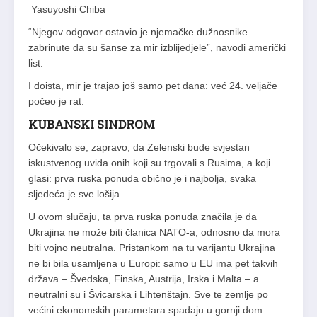
Yasuyoshi Chiba
“Njegov odgovor ostavio je njemačke dužnosnike
zabrinute da su šanse za mir izblijedjele”, navodi američki
list.
I doista, mir je trajao još samo pet dana: već 24. veljače
počeo je rat.
KUBANSKI SINDROM
Očekivalo se, zapravo, da Zelenski bude svjestan
iskustvenog uvida onih koji su trgovali s Rusima, a koji
glasi: prva ruska ponuda obično je i najbolja, svaka
sljedeća je sve lošija.
U ovom slučaju, ta prva ruska ponuda značila je da
Ukrajina ne može biti članica NATO-a, odnosno da mora
biti vojno neutralna. Pristankom na tu varijantu Ukrajina
ne bi bila usamljena u Europi: samo u EU ima pet takvih
država – Švedska, Finska, Austrija, Irska i Malta – a
neutralni su i Švicarska i Lihtenštajn. Sve te zemlje po
većini ekonomskih parametara spadaju u gornji dom