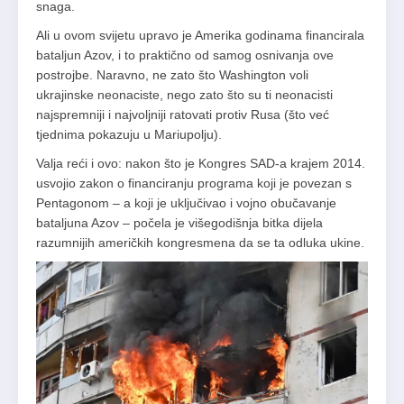
snaga.
Ali u ovom svijetu upravo je Amerika godinama financirala
bataljun Azov, i to praktično od samog osnivanja ove
postrojbe. Naravno, ne zato što Washington voli
ukrajinske neonaciste, nego zato što su ti neonacisti
najspremniji i najvoljniji ratovati protiv Rusa (što već
tjednima pokazuju u Mariupolju).
Valja reći i ovo: nakon što je Kongres SAD-a krajem 2014.
usvojio zakon o financiranju programa koji je povezan s
Pentagonom – a koji je uključivao i vojno obučavanje
bataljuna Azov – počela je višegodišnja bitka dijela
razumnijih američkih kongresmena da se ta odluka ukine.