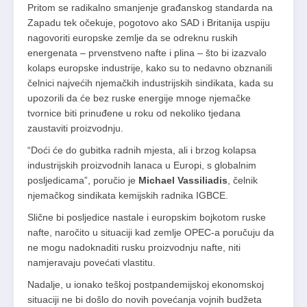
Pritom se radikalno smanjenje građanskog standarda na
Zapadu tek očekuje, pogotovo ako SAD i Britanija uspiju
nagovoriti europske zemlje da se odreknu ruskih
energenata – prvenstveno nafte i plina – što bi izazvalo
kolaps europske industrije, kako su to nedavno obznanili
čelnici najvećih njemačkih industrijskih sindikata, kada su
upozorili da će bez ruske energije mnoge njemačke
tvornice biti prinuđene u roku od nekoliko tjedana
zaustaviti proizvodnju.
“Doći će do gubitka radnih mjesta, ali i brzog kolapsa
industrijskih proizvodnih lanaca u Europi, s globalnim
posljedicama”, poručio je
Michael Vassiliadis
, čelnik
njemačkog sindikata kemijskih radnika IGBCE.
Slične bi posljedice nastale i europskim bojkotom ruske
nafte, naročito u situaciji kad zemlje OPEC-a poručuju da
ne mogu nadoknaditi rusku proizvodnju nafte, niti
namjeravaju povećati vlastitu.
Nadalje, u ionako teškoj postpandemijskoj ekonomskoj
situaciji ne bi došlo do novih povećanja vojnih budžeta