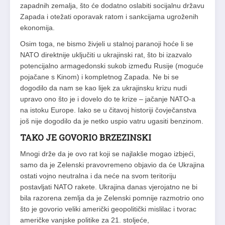
zapadnih zemalja, što će dodatno oslabiti socijalnu državu
Zapada i otežati oporavak ratom i sankcijama ugroženih
ekonomija.
Osim toga, ne bismo živjeli u stalnoj paranoji hoće li se
NATO direktnije uključiti u ukrajinski rat, što bi izazvalo
potencijalno armagedonski sukob između Rusije (moguće
pojačane s Kinom) i kompletnog Zapada. Ne bi se
dogodilo da nam se kao lijek za ukrajinsku krizu nudi
upravo ono što je i dovelo do te krize – jačanje NATO-a
na istoku Europe. Iako se u čitavoj historiji čovječanstva
još nije dogodilo da je netko uspio vatru ugasiti benzinom.
TAKO JE GOVORIO BRZEZINSKI
Mnogi drže da je ovo rat koji se najlakše mogao izbjeći,
samo da je Zelenski pravovremeno objavio da će Ukrajina
ostati vojno neutralna i da neće na svom teritoriju
postavljati NATO rakete. Ukrajina danas vjerojatno ne bi
bila razorena zemlja da je Zelenski pomnije razmotrio ono
što je govorio veliki američki geopolitički mislilac i tvorac
američke vanjske politike za 21. stoljeće,