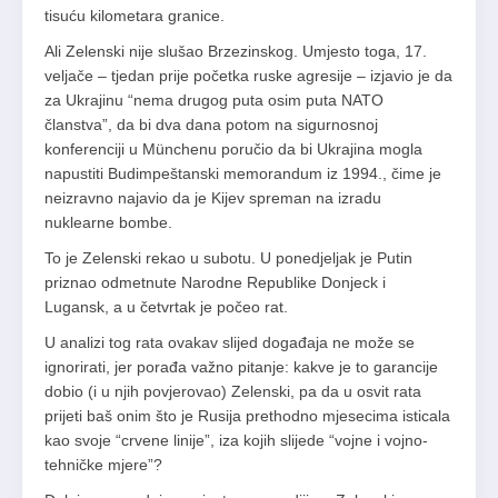
tisuću kilometara granice.
Ali Zelenski nije slušao Brzezinskog. Umjesto toga, 17.
veljače – tjedan prije početka ruske agresije – izjavio je da
za Ukrajinu “nema drugog puta osim puta NATO
članstva”, da bi dva dana potom na sigurnosnoj
konferenciji u Münchenu poručio da bi Ukrajina mogla
napustiti Budimpeštanski memorandum iz 1994., čime je
neizravno najavio da je Kijev spreman na izradu
nuklearne bombe.
To je Zelenski rekao u subotu. U ponedjeljak je Putin
priznao odmetnute Narodne Republike Donjeck i
Lugansk, a u četvrtak je počeo rat.
U analizi tog rata ovakav slijed događaja ne može se
ignorirati, jer porađa važno pitanje: kakve je to garancije
dobio (i u njih povjerovao) Zelenski, pa da u osvit rata
prijeti baš onim što je Rusija prethodno mjesecima isticala
kao svoje “crvene linije”, iza kojih slijede “vojne i vojno-
tehničke mjere”?