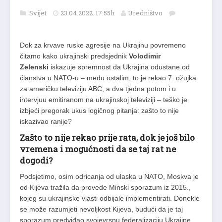
Svijet
23.04.2022. 17:55h
Uredništvo
Dok za krvave ruske agresije na Ukrajinu povremeno
čitamo kako ukrajinski predsjednik
Volodimir
Zelenski
iskazuje spremnost da Ukrajina odustane od
članstva u NATO-u – među ostalim, to je rekao 7. ožujka
za američku televiziju ABC, a dva tjedna potom i u
intervjuu emitiranom na ukrajinskoj televiziji – teško je
izbjeći pregorak ukus logičnog pitanja: zašto to nije
iskazivao ranije?
Zašto to nije rekao prije rata, dok je još bilo
vremena i mogućnosti da se taj rat ne
dogodi?
Podsjetimo, osim odricanja od ulaska u NATO, Moskva je
od Kijeva tražila da provede Minski sporazum iz 2015.,
kojeg su ukrajinske vlasti odbijale implementirati. Donekle
se može razumjeti nevoljkost Kijeva, budući da je taj
sporazum predviđao svojevrsnu federalizaciju Ukrajine,