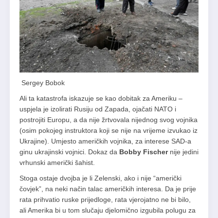
Sergey Bobok
Ali ta katastrofa iskazuje se kao dobitak za Ameriku –
uspjela je izolirati Rusiju od Zapada, ojačati NATO i
postrojiti Europu, a da nije žrtvovala nijednog svog vojnika
(osim pokojeg instruktora koji se nije na vrijeme izvukao iz
Ukrajine). Umjesto američkih vojnika, za interese SAD-a
ginu ukrajinski vojnici. Dokaz da
Bobby Fischer
nije jedini
vrhunski američki šahist.
Stoga ostaje dvojba je li Zelenski, ako i nije “američki
čovjek”, na neki način talac američkih interesa. Da je prije
rata prihvatio ruske prijedloge, rata vjerojatno ne bi bilo,
ali Amerika bi u tom slučaju djelomično izgubila polugu za