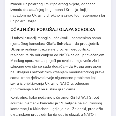
između unipolarnog i multipolarnog svijeta, odnosno
između dosadašnjeg hegemona i Kremlja, koji je
napadom na Ukrajinu direktno izazvao tog hegemona i taj
unipolarni svijet.
OČAJNIČKI POKUŠAJ OLAFA SCHOLZA
U takvoj situaciji mnogi su očekivali – spomenimo samo
njemačkog kancelara
Olafa Scholza
– da predsjednik
Ukrajine realnije i trezvenije procijeni geopolitičku
realnost, te da odricanjem od NATO-pakta i prihvaćanjem
Minskog sporazuma spriječi po svoju zemlju veće zlo i
izbjegne ovo što se sada događa – da Rusija agresijom
na Ukrajinu i bezobzirnim kršenjem međunarodnog prava
sama krene rješavati svoje sigurnosne probleme koji
izviru iz približavanja Ukrajine NATO-u, odnosno
približavanja NATO-a ruskim granicama.
Konkretno, kako nedavno piše američki list Wall Street
Journal, njemački kancelar je 19. veljače na sigurnosnoj
konferenciji u Münchenu, gdje je bio i Zelenski, predložio
ukrajinskom predsjedniku da odbije ulazak u NATO i