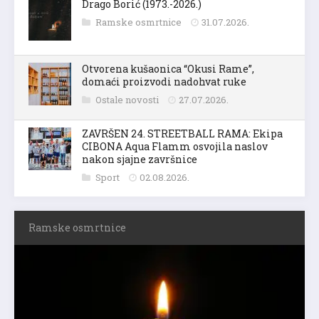
Drago Borić (1973.-2026.)
Ramske osmrtnice
31.07.2026.
Otvorena kušaonica “Okusi Rame”,
domaći proizvodi nadohvat ruke
Ostale novosti
27.07.2026.
ZAVRŠEN 24. STREETBALL RAMA: Ekipa
CIBONA Aqua Flamm osvojila naslov
nakon sjajne završnice
Sport
02.08.2026.
Ramske osmrtnice