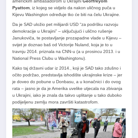
američkim ambasadorom u Ukrajini
Geoffreyom
Pyattom
, iz kojeg se vidjelo da nakon uličnog puča u
Kijevu Washington određuje tko će biti na čelu Ukrajine.
Da je SAD uložio pet milijardi USD “za podršku razvoju
demokracije u Ukrajini” – uključujući i ulično rušenje
Janukoviča, te postavljanje prozapadne vlade u Kijevu –
svijet je doznao baš od Victorije Nuland, koja je to u
travnju 2014. priznala na CNN-u (a u prosincu 2013. i u
National Press Clubu u Washingtonu).
Kako taj državni udar iz 2014., koji je SAD tako zdušno i
očito podržao, predstavlja ishodište ukrajinske krize – jer
je doveo do pobune u Donbasu, a u konačnici i do ovog
rata – jasno je da je Amerika uvelike utjecala na zbivanja
u Ukrajini, iako je znala da takvo uplitanje u tako duboko
podijeljenu zemlju mora završiti katastrofom.