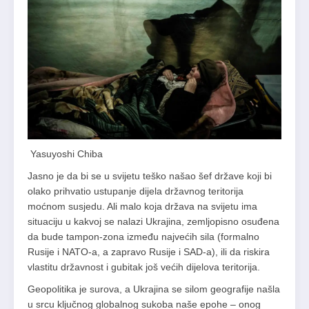
Yasuyoshi Chiba
Jasno je da bi se u svijetu teško našao šef države koji bi
olako prihvatio ustupanje dijela državnog teritorija
moćnom susjedu. Ali malo koja država na svijetu ima
situaciju u kakvoj se nalazi Ukrajina, zemljopisno osuđena
da bude tampon-zona između najvećih sila (formalno
Rusije i NATO-a, a zapravo Rusije i SAD-a), ili da riskira
vlastitu državnost i gubitak još većih dijelova teritorija.
Geopolitika je surova, a Ukrajina se silom geografije našla
u srcu ključnog globalnog sukoba naše epohe – onog