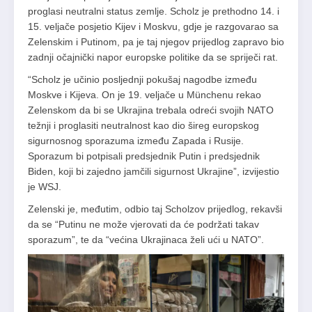
proglasi neutralni status zemlje. Scholz je prethodno 14. i
15. veljače posjetio Kijev i Moskvu, gdje je razgovarao sa
Zelenskim i Putinom, pa je taj njegov prijedlog zapravo bio
zadnji očajnički napor europske politike da se spriječi rat.
“Scholz je učinio posljednji pokušaj nagodbe između
Moskve i Kijeva. On je 19. veljače u Münchenu rekao
Zelenskom da bi se Ukrajina trebala odreći svojih NATO
težnji i proglasiti neutralnost kao dio šireg europskog
sigurnosnog sporazuma između Zapada i Rusije.
Sporazum bi potpisali predsjednik Putin i predsjednik
Biden, koji bi zajedno jamčili sigurnost Ukrajine”, izvijestio
je WSJ.
Zelenski je, međutim, odbio taj Scholzov prijedlog, rekavši
da se “Putinu ne može vjerovati da će podržati takav
sporazum”, te da “većina Ukrajinaca želi ući u NATO”.