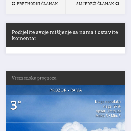
PRETHODNI ČLANAK
SLIJEDEĆI ČLANAK
Podijelite svoje mišljenje sa nama i ostavite
komentar
Vremenska prognoza
PROZOR - RAMA
3
°
blaga naoblaka
vlaga: 97%
vjetar: 1m/s SSI
Maks. 3 • Min. 3