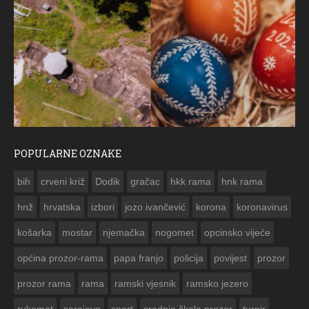
POPULARNE OZNAKE
ČESTITKA RAMSKOG VJESNIKA ZA USKRS 2023. GODINE
bih
crveni križ
Dodik
gračac
hkk rama
hnk rama


hnž
hrvatska
izbori
jozo ivančević
korona
koronavirus
košarka
mostar
njemačka
nogomet
opcinsko vijeće
općina prozor-rama
papa franjo
policija
povijest
prozor
prozor rama
rama
ramski vjesnik
ramsko jezero
rukomet
sarajevo
sport
srednja škola prozor
turnir