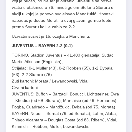
koji je pucao, no Neuer je obranio. Juventus se posve
vratio u utakmicu u 76. minuti golom Stefana Sturara u
akciji u kojoj je ponovo sudjelovao Mandžukić. Hrvatski
napadač je dodao Morati, a ovaj glavom gurnuo loptu
prema Sturaru koji je zabio za 2-2
Uzvratni susret je 16. ožujka u Munchenu.
JUVENTUS – BAYERN 2-2 (0-1)
TORINO. Stadion Juventus – 41,400 gledatelja; Sudac:
Martin Atkinson (Engleska);
Strijelac: 0-1 Muller (43), 0-2 Robben (55), 1-2 Dybala
(63), 2-2 Sturaro (76)
Žuti kartoni: Morata / Lewandowski, Vidal
Crveni kartoni: –
JUVENTUS: Buffon – Barzagli, Bonucci, Lichtsteiner, Evra
– Khedira (od 69. Sturaro), Marchisio (od 46. Hernanes),
Pogba, Cuadrado – Mandžukić, Dybala (od 75. Morata)
BAYERN: Neuer – Bernat (76. od Benatia), Lahm, Alaba,
Thiago Alcantara – Douglas Costa (od 83. Ribery), Vidal,
Kimmich – Robben, Muller, Lewandowski.