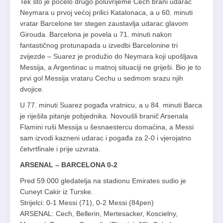
Tek što je počelo drugo poluvrijeme Cech brani udarac
Neymara u prvoj većoj prilici Katalonaca, a u 60. minuti
vratar Barcelone ter stegen zaustavlja udarac glavom
Girouda. Barcelona je povela u 71. minuti nakon
fantastičnog protunapada u izvedbi Barcelonine tri
zvijezde – Suarez je produžio do Neymara koji upošljava
Messija, a Argentinac u matnoj situaciji ne griješi. Bio je to
prvi gol Messija vrataru Cechu u sedmom srazu njih
dvojice.
U 77. minuti Suarez pogađa vratnicu, a u 84. minuti Barca
je riješila pitanje pobjednika. Novoušli branič Arsenala
Flamini ruši Messija u šesnaestercu domaćina, a Messi
sam izvodi kazneni udarac i pogađa za 2-0 i vjerojatno
četvrtfinale i prije uzvrata.
ARSENAL – BARCELONA 0-2
Pred 59.000 gledatelja na stadionu Emirates sudio je
Cuneyt Cakir iz Turske.
Strijelci: 0-1 Messi (71), 0-2 Messi (84pen)
ARSENAL: Cech, Bellerin, Mertesacker, Koscielny,