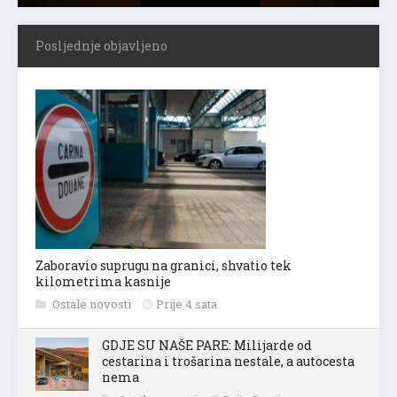
Posljednje objavljeno
Zaboravio suprugu na granici, shvatio tek
kilometrima kasnije
Ostale novosti
Prije 4 sata
GDJE SU NAŠE PARE: Milijarde od
cestarina i trošarina nestale, a autocesta
nema