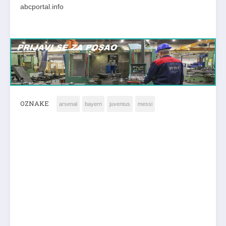
abcportal.info
OZNAKE
arsenal
bayern
juventus
messi