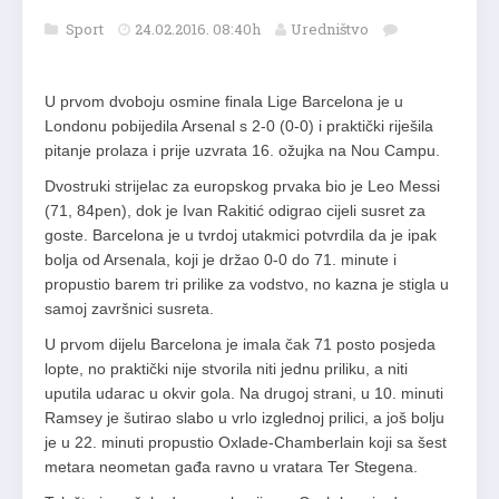
Sport
24.02.2016. 08:40h
Uredništvo
U prvom dvoboju osmine finala Lige Barcelona je u
Londonu pobijedila Arsenal s 2-0 (0-0) i praktički riješila
pitanje prolaza i prije uzvrata 16. ožujka na Nou Campu.
Dvostruki strijelac za europskog prvaka bio je Leo Messi
(71, 84pen), dok je Ivan Rakitić odigrao cijeli susret za
goste. Barcelona je u tvrdoj utakmici potvrdila da je ipak
bolja od Arsenala, koji je držao 0-0 do 71. minute i
propustio barem tri prilike za vodstvo, no kazna je stigla u
samoj završnici susreta.
U prvom dijelu Barcelona je imala čak 71 posto posjeda
lopte, no praktički nije stvorila niti jednu priliku, a niti
uputila udarac u okvir gola. Na drugoj strani, u 10. minuti
Ramsey je šutirao slabo u vrlo izglednoj prilici, a još bolju
je u 22. minuti propustio Oxlade-Chamberlain koji sa šest
metara neometan gađa ravno u vratara Ter Stegena.