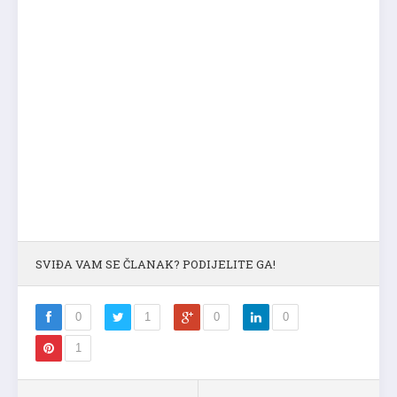
SVIĐA VAM SE ČLANAK? PODIJELITE GA!
0
1
0
0
1