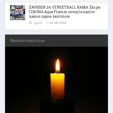
ZAVRŠEN 24. STREETBALL RAMA: Ekipa
CIBONA Aqua Flamm osvojila naslov
nakon sjajne završnice
Sport
02.08.2026.
Ramske osmrtnice