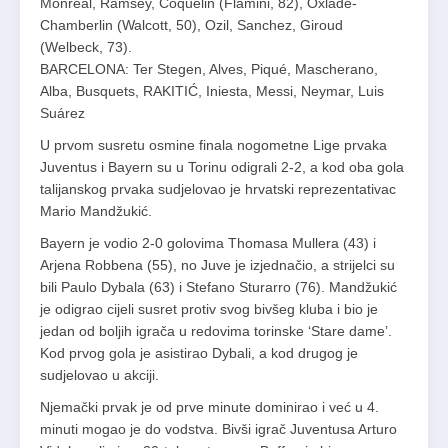
Monreal, Ramsey, Coquelin (Flamini, 82), Oxlade-
Chamberlin (Walcott, 50), Ozil, Sanchez, Giroud
(Welbeck, 73).
BARCELONA: Ter Stegen, Alves, Piqué, Mascherano,
Alba, Busquets, RAKITIĆ, Iniesta, Messi, Neymar, Luis
Suárez
U prvom susretu osmine finala nogometne Lige prvaka
Juventus i Bayern su u Torinu odigrali 2-2, a kod oba gola
talijanskog prvaka sudjelovao je hrvatski reprezentativac
Mario Mandžukić.
Bayern je vodio 2-0 golovima Thomasa Mullera (43) i
Arjena Robbena (55), no Juve je izjednačio, a strijelci su
bili Paulo Dybala (63) i Stefano Sturarro (76). Mandžukić
je odigrao cijeli susret protiv svog bivšeg kluba i bio je
jedan od boljih igrača u redovima torinske ‘Stare dame’.
Kod prvog gola je asistirao Dybali, a kod drugog je
sudjelovao u akciji.
Njemački prvak je od prve minute dominirao i već u 4.
minuti mogao je do vodstva. Bivši igrač Juventusa Arturo