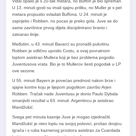
Vidal opalio je s 20-tak metara, no Buffon je bio spreman.
U 13. minuti gosti su imali sjajnu priliku, no Muller je s pet
metara propustio svladati Buffona. U 24. minuti je
zaprijetio i Robben, no pucao je preko gola. Juve se do
same završnice prvog dijela disciplinirano branio i
zatvarao linije.
Međutim, u 43. minuti Bavarci su pronašli pukotinu.
Robben je odlično uposlio Costu, a ovaj povratnom
loptom asistirao Mullera koji je bez problema pogodio
Juventusova vrata. Bio je to Mullerov šesti pogodak u LP
ove sezone.
U 55. minuti Bayern je povećao prednost nakon brze i
sjajne kontre koju je lijepom pogotkom završio Arjen
Robben. Tračak nade Juventusu je donio Paulo Dybala
smanjivši rezultat u 63. minuti. Argentincu je asistirao
Mandžukić.
Svega pet minuta kasnije Juve je mogao izjednačiti.
Mandžukić je oteo loptu na svojoj polovici, prošao dvojicu
igrača i s ruba kaznenog prostora asistirao za Cuardada