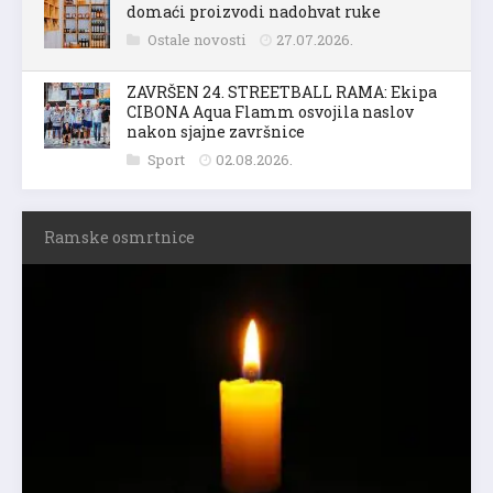
domaći proizvodi nadohvat ruke
Ostale novosti
27.07.2026.
ZAVRŠEN 24. STREETBALL RAMA: Ekipa
CIBONA Aqua Flamm osvojila naslov
nakon sjajne završnice
Sport
02.08.2026.
Ramske osmrtnice