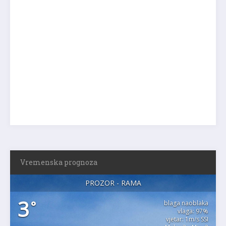
Vremenska prognoza
PROZOR - RAMA
3
°
blaga naoblaka
vlaga: 97%
vjetar: 1m/s SSI