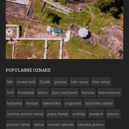
POPULARNE OZNAKE
ČESTITKA RAMSKOG VJESNIKA ZA USKRS 2023. GODINE
bih
crveni križ
Dodik
gračac
hkk rama
hnk rama


hnž
hrvatska
izbori
jozo ivančević
korona
koronavirus
košarka
mostar
njemačka
nogomet
opcinsko vijeće
općina prozor-rama
papa franjo
policija
povijest
prozor
prozor rama
rama
ramski vjesnik
ramsko jezero