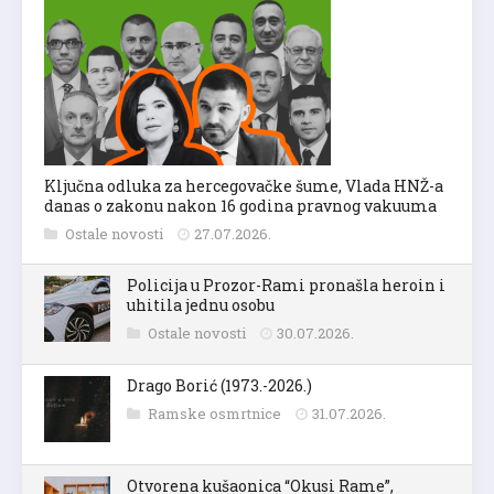
Ključna odluka za hercegovačke šume, Vlada HNŽ-a
danas o zakonu nakon 16 godina pravnog vakuuma
Ostale novosti
27.07.2026.
Policija u Prozor-Rami pronašla heroin i
uhitila jednu osobu
Ostale novosti
30.07.2026.
Drago Borić (1973.-2026.)
Ramske osmrtnice
31.07.2026.
Otvorena kušaonica “Okusi Rame”,