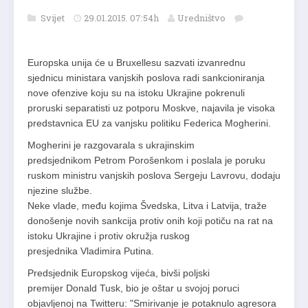
Svijet
29.01.2015. 07:54h
Uredništvo
Europska unija će u Bruxellesu sazvati izvanrednu
sjednicu ministara vanjskih poslova radi sankcioniranja
nove ofenzive koju su na istoku Ukrajine pokrenuli
proruski separatisti uz potporu Moskve, najavila je visoka
predstavnica EU za vanjsku politiku Federica Mogherini.
Mogherini je razgovarala s ukrajinskim
predsjednikom Petrom Porošenkom i poslala je poruku
ruskom ministru vanjskih poslova Sergeju Lavrovu, dodaju
njezine službe.
Neke vlade, među kojima Švedska, Litva i Latvija, traže
donošenje novih sankcija protiv onih koji potiču na rat na
istoku Ukrajine i protiv okružja ruskog
presjednika Vladimira Putina.
Predsjednik Europskog vijeća, bivši poljski
premijer Donald Tusk, bio je oštar u svojoj poruci
objavljenoj na Twitteru: "Smirivanje je potaknulo agresora