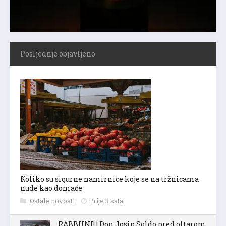
Posljednje objavljeno
Koliko su sigurne namirnice koje se na tržnicama
nude kao domaće
Ostale novosti
Prije 3 sata
RABBUNI! | Don Josip Soldo pred oltarom