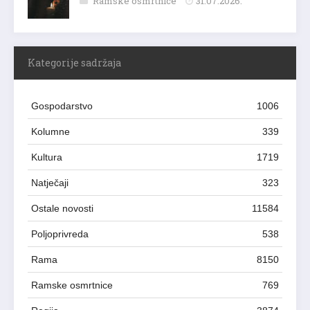
Ramske osmrtnice
31.07.2026.
Kategorije sadržaja
Gospodarstvo
1006
Kolumne
339
Kultura
1719
Natječaji
323
Ostale novosti
11584
Poljoprivreda
538
Rama
8150
Ramske osmrtnice
769