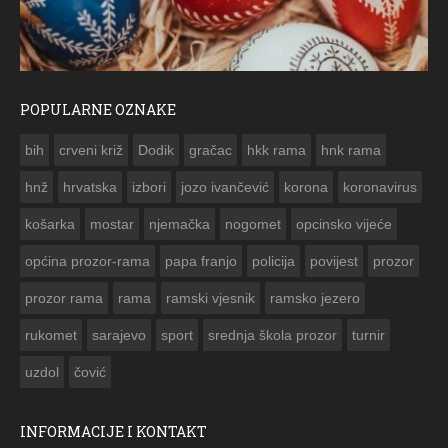
POPULARNE OZNAKE
ČESTITKA RAMSKOG VJESNIKA ZA USKRS 2023. GODINE
bih
crveni križ
Dodik
gračac
hkk rama
hnk rama


hnž
hrvatska
izbori
jozo ivančević
korona
koronavirus
košarka
mostar
njemačka
nogomet
opcinsko vijeće
općina prozor-rama
papa franjo
policija
povijest
prozor
prozor rama
rama
ramski vjesnik
ramsko jezero
rukomet
sarajevo
sport
srednja škola prozor
turnir
uzdol
čović
INFORMACIJE I KONTAKT