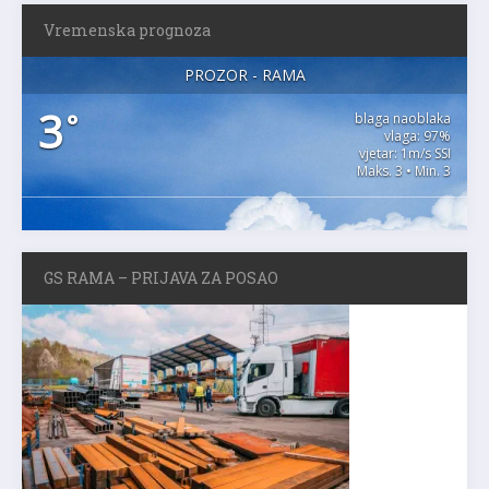
Vremenska prognoza
PROZOR - RAMA
3
°
blaga naoblaka
vlaga: 97%
vjetar: 1m/s SSI
Maks. 3 • Min. 3
GS RAMA – PRIJAVA ZA POSAO