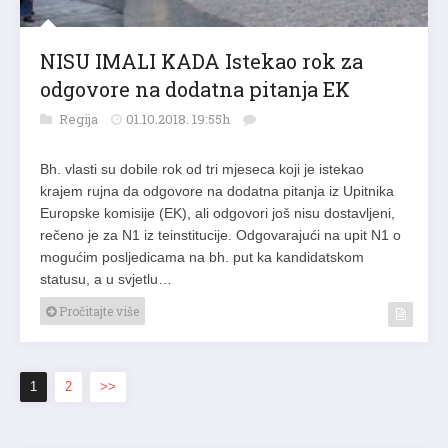
NISU IMALI KADA Istekao rok za
odgovore na dodatna pitanja EK
Regija
01.10.2018. 19:55h
Bh. vlasti su dobile rok od tri mjeseca koji je istekao
krajem rujna da odgovore na dodatna pitanja iz Upitnika
Europske komisije (EK), ali odgovori još nisu dostavljeni,
rečeno je za N1 iz teinstitucije. Odgovarajući na upit N1 o
mogućim posljedicama na bh. put ka kandidatskom
statusu, a u svjetlu…
Pročitajte više
1
2
>>