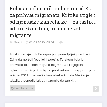
Erdogan odbio milijardu eura od EU
za prihvat migranata; Kritike stigle i
od njemačke kancelarke – za razliku
od prije 5 godina, ni ona ne želi
migrante
Svijet
03.03.2020. 08:03h
Turski predsjednik Erdogan je u ponedjeljak predbacio
EU-u da ne želi “podijeliti teret” s Turskom koja je
prihvatila oko četiri milijuna migranata i izbjeglica,
uglavnom iz Sirije koji bježe pred ratom u svojoj zemlji što
je izbio 2011. Njemačka kancelarka Angela Merkel je
izjavila u ponedjeljak da razumije da turski…
Pročitajte više