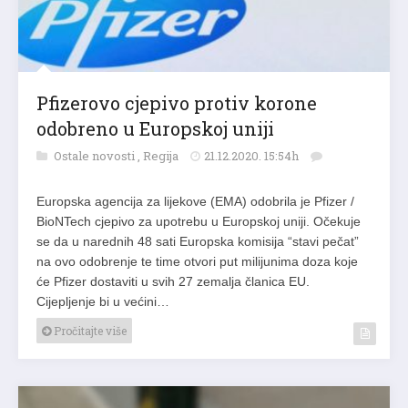
Pfizerovo cjepivo protiv korone
odobreno u Europskoj uniji
Ostale novosti
,
Regija
21.12.2020. 15:54h
Europska agencija za lijekove (EMA) odobrila je Pfizer /
BioNTech cjepivo za upotrebu u Europskoj uniji. Očekuje
se da u narednih 48 sati Europska komisija “stavi pečat”
na ovo odobrenje te time otvori put milijunima doza koje
će Pfizer dostaviti u svih 27 zemalja članica EU.
Cijepljenje bi u većini…
Pročitajte više