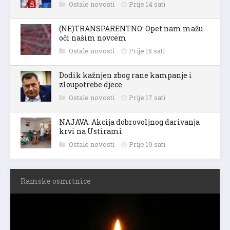
Ostale novosti
Prije 14 sati
(NE)TRANSPARENTNO: Opet nam mažu
oči našim novcem
Ostale novosti
Prije 15 sati
Dodik kažnjen zbog rane kampanje i
zloupotrebe djece
Ostale novosti
Prije 17 sati
NAJAVA: Akcija dobrovoljnog darivanja
krvi na Ustirami
Ostale novosti
Prije 19 sati
Ramske osmrtnice