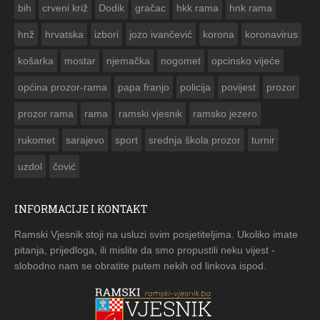
bih
crveni križ
Dodik
gračac
hkk rama
hnk rama


hnž
hrvatska
izbori
jozo ivančević
korona
koronavirus
košarka
mostar
njemačka
nogomet
opcinsko vijeće
općina prozor-rama
papa franjo
policija
povijest
prozor
prozor rama
rama
ramski vjesnik
ramsko jezero
rukomet
sarajevo
sport
srednja škola prozor
turnir
uzdol
čović
INFORMACIJE I KONTAKT
Ramski Vjesnik stoji na usluzi svim posjetiteljima. Ukoliko imate
pitanja, prijedloga, ili mislite da smo propustili neku vijest -
slobodno nam se obratite putem nekih od linkova ispod.