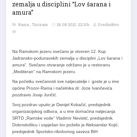
zemalja u disciplini “Lov šarana i
amura”
Rama
,
Turizam
26.08.2021. 22:31h
Uredništvo
Na Ramskom jezeru svečano je otvoren 12. Kup
Jadransko-podunavskih zemalja u disciplini „Lov šarana i
amura“. Svečano otvaranje održano je u restoranu
„Mediteran“ na Ramskom jezeru.
Na početku svečanosti sve natjecatelje i goste je u ime
općine Prozor-Rama i načelnika dr. Joze Ivančevića
pozdravio Josip Juričić.
Svoj pozdrav uputio je Danijel Kobačić, predsjednik
organizacijskog odbora, a u ime domaćina natjecanja
SRTD „Ramske vode“ Vladimir Nevistić, predsjednik.
Dobrodošlicu i uspješan lov poželio je Aleksandar Kojić,
predsjednik Sportsko-ribolovnog saveza BiH.