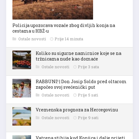
Policija upozorava vozače zbog divljih konja na
cestama u HBŽ-u
Ostale novosti
Prije 14 minuta
Koliko su sigurne namirnice koje se na
tržnicama nude kao domaće
Ostale novosti
Prije 3 sata
RABBUNI! | Don Josip Soldo pred oltarom
započeo svoj svećenički put
Ostale novosti
Prije 5 sati
Vremenska prognoza za Hercegovinu
Ostale novosti
Prije 9 sati
Vatrena stihija kod Konjica i dalje prijeti,