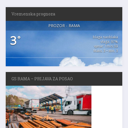
Vremenska prognoza
PROZOR - RAMA
3
°
blaga naoblaka
vlaga: 97%
vjetar: 1m/s SSI
Maks. 3 • Min. 3
GS RAMA – PRIJAVA ZA POSAO