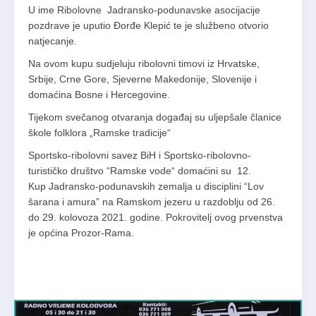
U ime Ribolovne Jadransko-podunavske asocijacije
pozdrave je uputio Đorđe Klepić te je službeno otvorio
natjecanje.
Na ovom kupu sudjeluju ribolovni timovi iz Hrvatske,
Srbije, Crne Gore, Sjeverne Makedonije, Slovenije i
domaćina Bosne i Hercegovine.
Tijekom svečanog otvaranja događaj su uljepšale članice
škole folklora „Ramske tradicije“
Sportsko-ribolovni savez BiH i Sportsko-ribolovno-
turističko društvo “Ramske vode“ domaćini su 12.
Kup Jadransko-podunavskih zemalja u disciplini “Lov
šarana i amura” na Ramskom jezeru u razdoblju od 26.
do 29. kolovoza 2021. godine. Pokrovitelj ovog prvenstva
je općina Prozor-Rama.