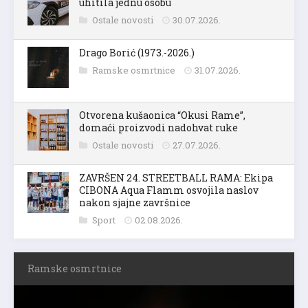
uhitila jednu osobu
Ostale novosti
30.07.2026.
Drago Borić (1973.-2026.)
Ramske osmrtnice
31.07.2026.
Otvorena kušaonica “Okusi Rame”,
domaći proizvodi nadohvat ruke
Ostale novosti
27.07.2026.
ZAVRŠEN 24. STREETBALL RAMA: Ekipa
CIBONA Aqua Flamm osvojila naslov
nakon sjajne završnice
Sport
02.08.2026.
Ramske osmrtnice