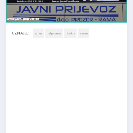
OZNAKE
amur
natjecanje
ribolov
šaran