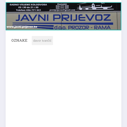
OZNAKE
davor ivančić