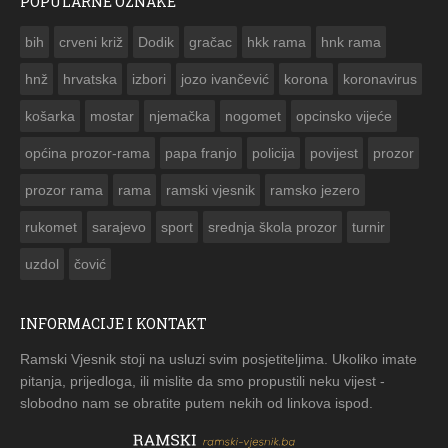
POPULARNE OZNAKE
ČESTITKA RAMSKOG VJESNIKA ZA USKRS 2023. GODINE
bih
crveni križ
Dodik
gračac
hkk rama
hnk rama


hnž
hrvatska
izbori
jozo ivančević
korona
koronavirus
košarka
mostar
njemačka
nogomet
opcinsko vijeće
općina prozor-rama
papa franjo
policija
povijest
prozor
prozor rama
rama
ramski vjesnik
ramsko jezero
rukomet
sarajevo
sport
srednja škola prozor
turnir
uzdol
čović
INFORMACIJE I KONTAKT
Ramski Vjesnik stoji na usluzi svim posjetiteljima. Ukoliko imate
pitanja, prijedloga, ili mislite da smo propustili neku vijest -
slobodno nam se obratite putem nekih od linkova ispod.