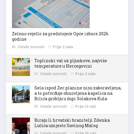
Zeleno svjetlo za predstojeće Opće izbore 2026.
godine
Ostale novosti
Prije 2 sata
Toplinski val uz pljuskove, najviše
temperature u Hercegovini
Ostale novosti
Prije 2 sata
Sela ispod Zec planine nisu zaboravljena,
a to potvrđuje obnovljena kapelica na
Bilića groblju u župi Solakova Kula
Ostale novosti
Prije 13 sati
Biraju li hrvatski branitelji Zdenka
Lučića umjesto Savinog Malog
Ostale novosti
Prije 16 sati