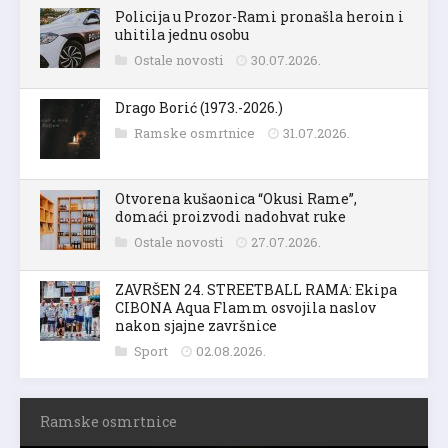
Policija u Prozor-Rami pronašla heroin i
uhitila jednu osobu
Ostale novosti
30.07.2026.
Drago Borić (1973.-2026.)
Ramske osmrtnice
31.07.2026.
Otvorena kušaonica “Okusi Rame”,
domaći proizvodi nadohvat ruke
Ostale novosti
27.07.2026.
ZAVRŠEN 24. STREETBALL RAMA: Ekipa
CIBONA Aqua Flamm osvojila naslov
nakon sjajne završnice
Sport
02.08.2026.
Ramske osmrtnice