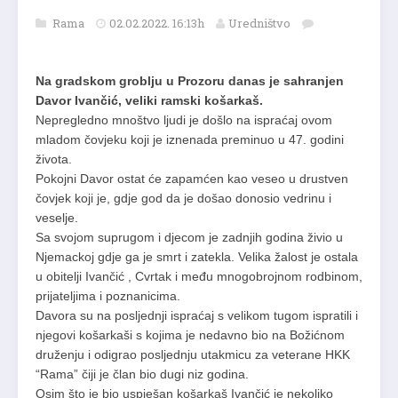
Rama
02.02.2022. 16:13h
Uredništvo
Na gradskom groblju u Prozoru danas je sahranjen
Davor Ivančić, veliki ramski košarkaš.
Nepregledno mnoštvo ljudi je došlo na ispraćaj ovom
mladom čovjeku koji je iznenada preminuo u 47. godini
života.
Pokojni Davor ostat će zapamćen kao veseo u drustven
čovjek koji je, gdje god da je došao donosio vedrinu i
veselje.
Sa svojom suprugom i djecom je zadnjih godina živio u
Njemackoj gdje ga je smrt i zatekla. Velika žalost je ostala
u obitelji Ivančić , Cvrtak i među mnogobrojnom rodbinom,
prijateljima i poznanicima.
Davora su na posljednji ispraćaj s velikom tugom ispratili i
njegovi košarkaši s kojima je nedavno bio na Božićnom
druženju i odigrao posljednju utakmicu za veterane HKK
“Rama” čiji je član bio dugi niz godina.
Osim što je bio uspješan košarkaš Ivančić je nekoliko