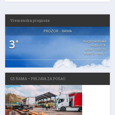
Vremenska prognoza
PROZOR - RAMA
3
°
blaga naoblaka
vlaga: 97%
vjetar: 1m/s SSI
Maks. 3 • Min. 3
GS RAMA – PRIJAVA ZA POSAO