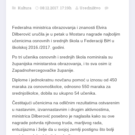
Kultura
08.12.2017. 17:19h
Uredništvo
Federalna ministrica obrazovanja i znanosti Elvira
Dilberović uručila je u petak u Mostaru nagrade najboljim
učenicima osnovnih i srednjih škola u Federaciji BiH u
školskoj 2016./2017. godini.
Po tri učenika osnovnih i srednjih škola nominirala su
županijska ministarstva obrazovanja, i to sva osim iz
Zapadnohercegovačke županije.
Diplome i jednokratnu novčanu pomoć u iznosu od 450
maraka za osnovnoškolce, odnosno 550 maraka za
srednjoškolce, dobila su ukupno 54 učenika.
Čestitajući učenicima na odličnim rezultatima ostvarenim
u nastavnim, izvannastavnim i drugim aktivnostima,
ministrica Dilberović posebno je naglasila kako su ove
nagrade potvrda njihovog truda, marljivog rada,
entuzijazma i želje da u svojoj zemlji postignu što bolji