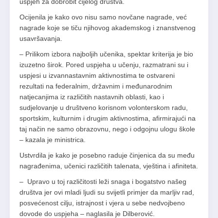
uspjeh za dobrobit cijelog društva.
Ocijenila je kako ovo nisu samo novčane nagrade, već
nagrade koje se tiču njihovog akademskog i znanstvenog
usavršavanja.
– Prilikom izbora najboljih učenika, spektar kriterija je bio
izuzetno širok. Pored uspjeha u učenju, razmatrani su i
uspjesi u izvannastavnim aktivnostima te ostvareni
rezultati na federalnim, državnim i međunarodnim
natjecanjima iz različitih nastavnih oblasti, kao i
sudjelovanje u društveno korisnom volonterskom radu,
sportskim, kulturnim i drugim aktivnostima, afirmirajući na
taj način ne samo obrazovnu, nego i odgojnu ulogu škole
– kazala je ministrica.
Ustvrdila je kako je posebno raduje činjenica da su među
nagrađenima, učenici različitih talenata, vještina i afiniteta.
– Upravo u toj različitosti leži snaga i bogatstvo našeg
društva jer ovi mladi ljudi su svijetli primjer da marljiv rad,
posvećenost cilju, istrajnost i vjera u sebe nedvojbeno
dovode do uspjeha – naglasila je Dilberović.