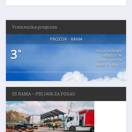
Vremenska prognoza
PROZOR - RAMA
3
°
blaga naoblaka
vlaga: 97%
vjetar: 1m/s SSI
Maks. 3 • Min. 3
GS RAMA – PRIJAVA ZA POSAO