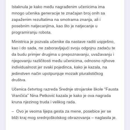
Istaknula je kako među nagrađenim učenicima ima
mnogo učenika generacije te značajan broj onih sa
zapaženim rezultatima na smotrama znanja, ali i
posebnim natjecanjima, kao što je natjecanje u
programiranju robota.
Ministrica je pozvala učenike da nastave raditi uspješno,
kao i do sada, ne zaboravljajući svoju odgojnu zadaću te
da budu primjer drugima u prepoznavanju, uvažavanju i
njegovanju različitosti među učenicima, odnosno njihove
individualnost jer svaki pojedinca, kako je kazala, na
jedinstven način upotpunjuje mozaik pluralističkog
društva.
Učenica četvrtog razreda Srednje strojarske škole “Fausta
Vrančića” Nina Petković kazala je kako je ova nagrada
kruna njezinog truda i velikog rada.
– Ovo je veoma lijepa gesta za mene, posebice jer se
bliži kraj mog srednjoškolskog obrazovanja – naglasila je.