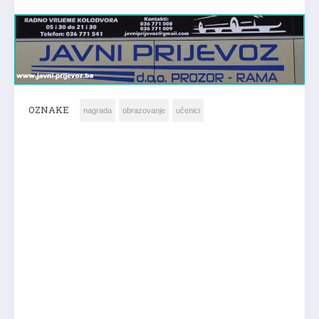
OZNAKE
nagrada
obrazovanje
učenici