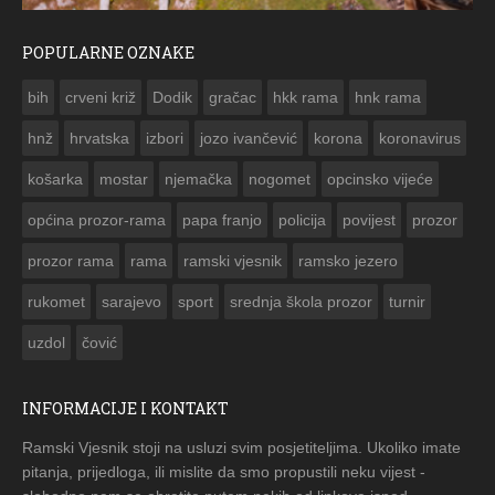
POPULARNE OZNAKE
ČESTITKA RAMSKOG VJESNIKA ZA USKRS 2023. GODINE
bih
crveni križ
Dodik
gračac
hkk rama
hnk rama


hnž
hrvatska
izbori
jozo ivančević
korona
koronavirus
košarka
mostar
njemačka
nogomet
opcinsko vijeće
općina prozor-rama
papa franjo
policija
povijest
prozor
prozor rama
rama
ramski vjesnik
ramsko jezero
rukomet
sarajevo
sport
srednja škola prozor
turnir
uzdol
čović
INFORMACIJE I KONTAKT
Ramski Vjesnik stoji na usluzi svim posjetiteljima. Ukoliko imate
pitanja, prijedloga, ili mislite da smo propustili neku vijest -