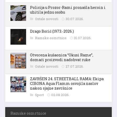
Policija u Prozor-Rami pronašla heroin i
uhitila jednu osobu
Ostale novosti
30.07.2026.
Drago Borić (1973.-2026.)
Ramske osmrtnice
31.07.2026.
Otvorena kušaonica “Okusi Rame”,
domaći proizvodi nadohvat ruke
Ostale novosti
27.07.2026.
ZAVRŠEN 24. STREETBALL RAMA: Ekipa
CIBONA Aqua Flamm osvojila naslov
nakon sjajne završnice
Sport
02.08.2026.
Ramske osmrtnice