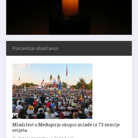
Posljednje objavljeno
Mladifest u Međugorju okupio mlade iz 73 zemlje
svijeta
Ostale novosti
Prije 5 sati