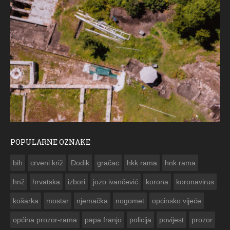
POPULARNE OZNAKE
ČESTITKA RAMSKOG VJESNIKA ZA USKRS 2023. GODINE
bih
crveni križ
Dodik
gračac
hkk rama
hnk rama


hnž
hrvatska
izbori
jozo ivančević
korona
koronavirus
košarka
mostar
njemačka
nogomet
opcinsko vijeće
općina prozor-rama
papa franjo
policija
povijest
prozor