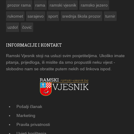
prozor rama
rama
ramski vjesnik
ramsko jezero
rukomet
sarajevo
sport
srednja škola prozor
turnir
uzdol
čović
INFORMACIJE I KONTAKT
Ramski Vjesnik stoji na usluzi svim posjetiteljima. Ukoliko imate
pitanja, prijedloga, ili mislite da smo propustili neku vijest -
slobodno nam se obratite putem nekih od linkova ispod.
Pošalji članak
Marketing
Pravila privatnosti
Uvjeti korištenja