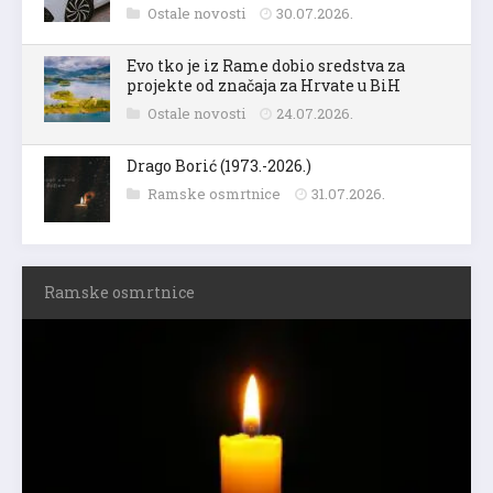
Ostale novosti
30.07.2026.
Evo tko je iz Rame dobio sredstva za
projekte od značaja za Hrvate u BiH
Ostale novosti
24.07.2026.
Drago Borić (1973.-2026.)
Ramske osmrtnice
31.07.2026.
Ramske osmrtnice