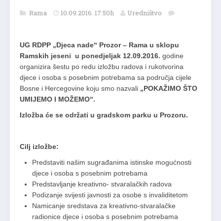
Rama
10.09.2016. 17:50h
Uredništvo
UG RDPP „Djeca nade“ Prozor – Rama u sklopu
Ramskih jeseni u ponedjeljak 12.09.2016.
godine
organizira šestu po redu izložbu radova i rukotvorina
djece i osoba s posebnim potrebama sa područja cijele
Bosne i Hercegovine koju smo nazvali
„POKAŽIMO ŠTO
UMIJEMO I MOŽEMO“.
Izložba će se održati u gradskom parku u Prozoru.
Cilj izložbe:
Predstaviti našim sugrađanima istinske mogućnosti
djece i osoba s posebnim potrebama
Predstavljanje kreativno- stvaralačkih radova
Podizanje svijesti javnosti za osobe s invaliditetom
Namicanje sredstava za kreativno-stvaralačke
radionice djece i osoba s posebnim potrebama