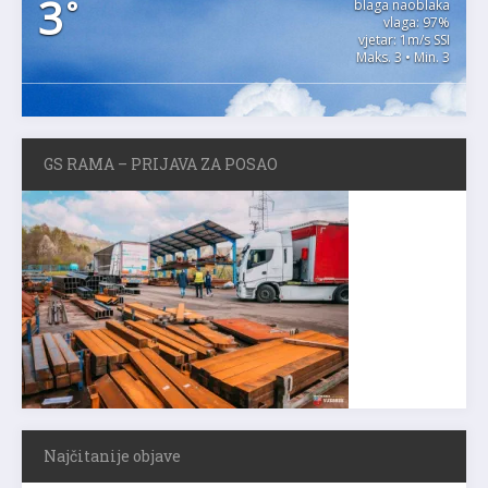
3
°
blaga naoblaka
vlaga: 97%
vjetar: 1m/s SSI
Maks. 3 • Min. 3
GS RAMA – PRIJAVA ZA POSAO
Najčitanije objave