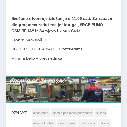
Svečano otvorenje izložbe je u 11:00 sati. Za zabavni
dio programa zadužena je Udruga „SRCE PUNO
OSMIJEHA“ iz Sarajeva i klaun Saša.
Dobro nam došli!
UG RDPP „DJECA NADE“ Prozor-Rama
Milijana Beljo – predsjednica
OZNAKE
djeca nade
djeca s posebnim potrebama
izložba
milijana kuribak
prozor rama
rukotvorine
udruge