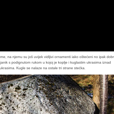
e, na njemu su još uvijek vidljivi ornamenti iako oštećeni no ipak dob
konjanik s podignutom rukom u kojoj je koplje i kuglastim ukrasima iznad
ukrasima. Kugle se nalaze na ostale tri strane stećka.