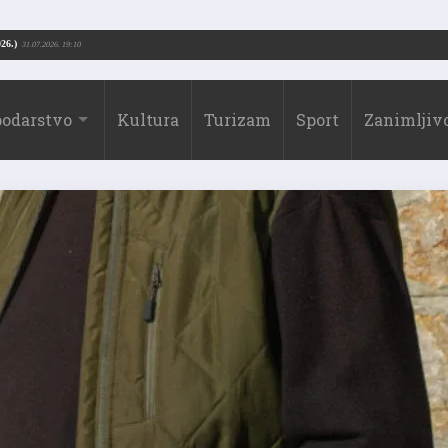
Drago Borić (1973.-2026.)
31.07.2026. 19:10
odarstvo
Kultura
Turizam
Sport
Zanimljivo