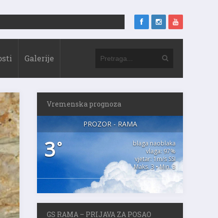
sti
Galerije
Vremenska prognoza
PROZOR - RAMA
3
°
blaga naoblaka
vlaga: 97%
vjetar: 1m/s SSI
Maks. 3 • Min. 3
GS RAMA – PRIJAVA ZA POSAO