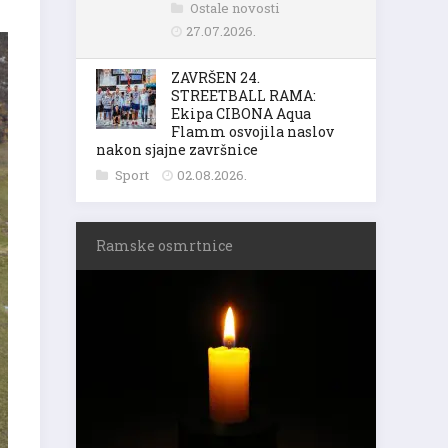
Ostale novosti
27.07.2026.
ZAVRŠEN 24.
STREETBALL RAMA:
Ekipa CIBONA Aqua
Flamm osvojila naslov
nakon sjajne završnice
Sport
02.08.2026.
Ramske osmrtnice