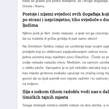
kada se gradio put preko Makljena, ali i druge događaje k
Gmiće i Ramu.
Postoje i nijemi svjedoci svih događaja koji
po strani i neprimjetno, tiho svjedoče o d
ljudima
Njihov jezik je škrt, često nejasan, a ipak svi ga razumij
da su mašeta ili grčka groblja ili pak samo stećci!
Na Gmićkom Selišću nalazi se uzvišenje koje svojim iz
predjele koji su oblikovani zapljuskivanjem valova mora.
jedna uzvisina koju mještani zovu Glavičica. Česte su pr
ovdje nekada nalazila crkva. Međutim, na samom uzvišen
u obliku ploče. Vjerojatno je tu još nekoliko stećaka koji 
kao mjesto grobova svakako upućuje na značaj ovog mje
govori da su ljudi pamtili ovo mjesto važnim i tu važnost 
na koljeno.
Ilija s nekom tihom radošću vodi nas u dal
Gmićkih tajnih mjesta
Svega stotinjak metara odatle nalaze se dva stećka, a 