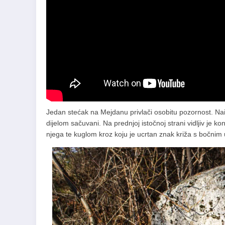
Jedan stećak na Mejdanu privlači osobitu pozornost. Naim
dijelom sačuvani. Na prednjoj istočnoj strani vidljiv je 
njega te kuglom kroz koju je ucrtan znak križa s bočnim 