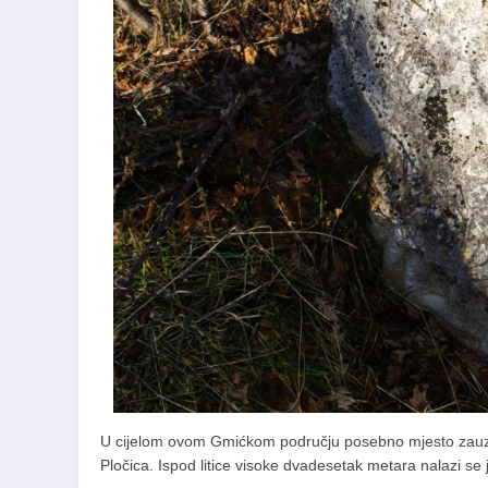
U cijelom ovom Gmićkom području posebno mjesto zauzi
Pločica. Ispod litice visoke dvadesetak metara nalazi se