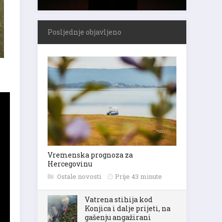
Posljednje objavljeno
Vremenska prognoza za
Hercegovinu
Ostale novosti
Prije 43 minute
Vatrena stihija kod
Konjica i dalje prijeti, na
gašenju angažirani