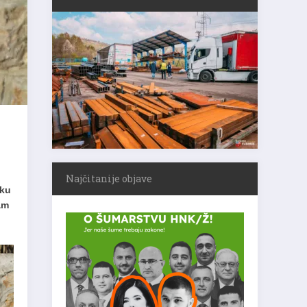
Najčitanije objave
šku
am