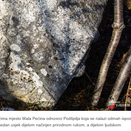
ma mjesto Mala Pećina odnosno Podšpilja koja se nalazi odmah ispo
 jedan usjek dijelom načinjen prirodnom rukom, a dijelom ljudskom.