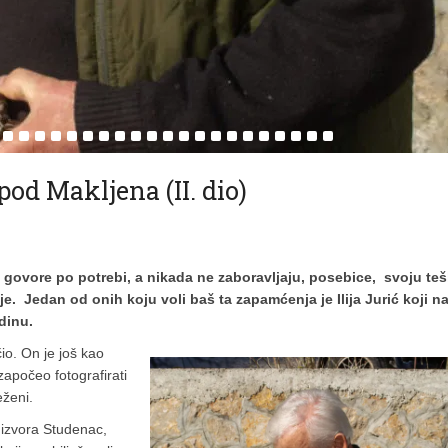
od Makljena (II. dio)
govore po potrebi, a nikada ne zaboravljaju, posebice, svoju te
e. Jedan od onih koju voli baš ta zapamćenja je Ilija Jurić koji n
dinu.
čio. On je još kao
 započeo fotografirati
eženi.
 izvora Studenac,