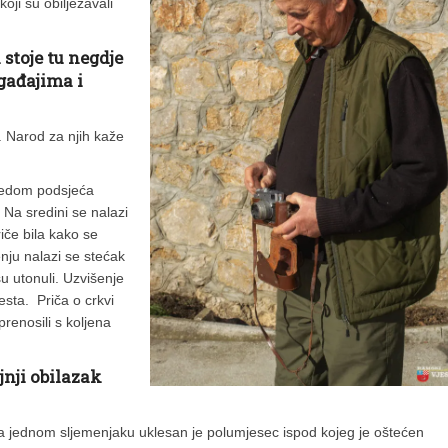
oji su obilježavali
 stoje tu negdje
ogađajima i
u. Narod za njih kaže
gledom podsjeća
 Na sredini se nalazi
iče bila kako se
ju nalazi se stećak
su utonuli. Uzvišenje
sta. Priča o crkvi
prenosili s koljena
jnji obilazak
na jednom sljemenjaku uklesan je polumjesec ispod kojeg je oštećen