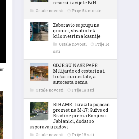
resursi iz cijele BiH
Ostale novosti
Prije 54 minute
Zaboravio suprugu na
granici, shvatio tek
kilometrima kasnije
Ostale novosti
Prije 14
sati
GDJE SU NAŠE PARE:
rim
Milijarde od cestarina i
trošarina nestale, a
autocesta nema
Ostale novosti
Prije 18 sati
BIHAMK: Izrazito pojačan
promet na M-17: Gužve od
Bradine prema Konjicu i
Jablanici, dodatno
usporavaju radovi
Ostale novosti
Prije 18 sati