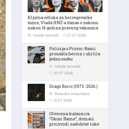
Ključna odluka za hercegovačke
šume, Vlada HNŽ-a danas o zakonu
nakon 16 godina pravnog vakuuma
Ostale novosti
27.07.2026.
Policija u Prozor-Rami
pronašla heroin i uhitila
jednu osobu
Ostale novosti
30.07.2026.
Drago Borić (1973.-2026.)
Ramske osmrtnice
31.07.2026.
Otvorena kušaonica
“Okusi Rame”, domaći
proizvodi nadohvat ruke