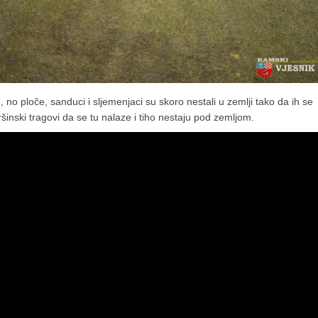
u, no ploče, sanduci i sljemenjaci su skoro nestali u zemlji tako da ih se
ršinski tragovi da se tu nalaze i tiho nestaju pod zemljom.