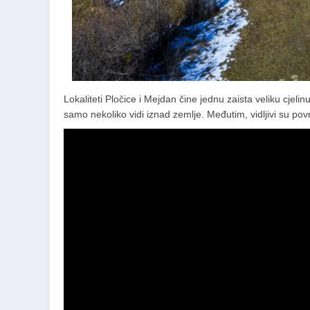
Lokaliteti Pločice i Mejdan čine jednu zaista veliku cjelin
samo nekoliko vidi iznad zemlje. Međutim, vidljivi su pov