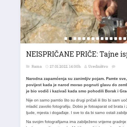
NEISPRIČANE PRIČE: Tajne isp
Rama
27.01.2022. 14:00h
Uredništvo
Narodna zapamćenja su zanimljiv pojam. Pamte sve, 
povijest kada je narod morao pognuti glavu do zemlj
je bio vodič i kazivač kada smo pohodili Borak i Gra
Nije on samo pamtio što su drugi pričali ili što bi sam uo
mladić zavolio fotografiju. Dobio je fotoaparat od brata i
ljude, mjesta i događaje. I sve to da bi samo ostali zabilj
Na svojim fotografijama ima zabilježeno vrijeme gradnje