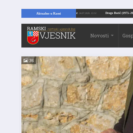
OTKRIĆE U RAMI: Kopajući temelje kuće, pronašao vrijedne arheološke ostatke
Aktualno u Rami
24.07.2026. 13:51
Novosti
Gosp
36