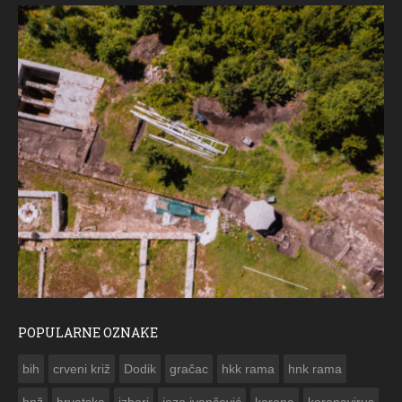
POPULARNE OZNAKE
ČESTITKA RAMSKOG VJESNIKA ZA USKRS 2023. GODINE
bih
crveni križ
Dodik
gračac
hkk rama
hnk rama


hnž
hrvatska
izbori
jozo ivančević
korona
koronavirus