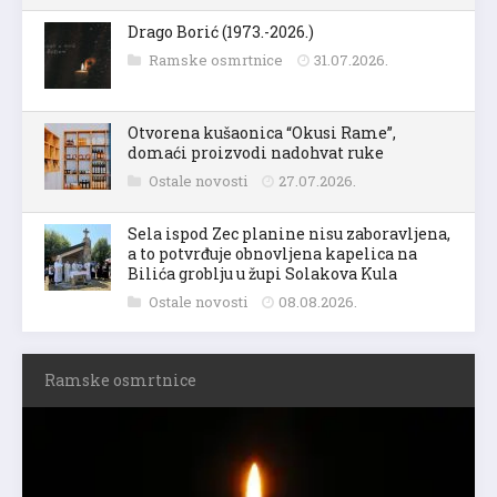
Drago Borić (1973.-2026.)
Ramske osmrtnice
31.07.2026.
Otvorena kušaonica “Okusi Rame”,
domaći proizvodi nadohvat ruke
Ostale novosti
27.07.2026.
Sela ispod Zec planine nisu zaboravljena,
a to potvrđuje obnovljena kapelica na
Bilića groblju u župi Solakova Kula
Ostale novosti
08.08.2026.
Ramske osmrtnice