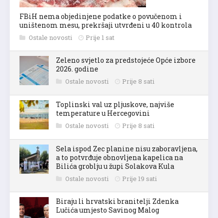
FBiH nema objedinjene podatke o povučenom i
uništenom mesu, prekršaji utvrđeni u 40 kontrola
Ostale novosti
Prije 1 sat
Zeleno svjetlo za predstojeće Opće izbore
2026. godine
Ostale novosti
Prije 8 sati
Toplinski val uz pljuskove, najviše
temperature u Hercegovini
Ostale novosti
Prije 8 sati
Sela ispod Zec planine nisu zaboravljena,
a to potvrđuje obnovljena kapelica na
Bilića groblju u župi Solakova Kula
Ostale novosti
Prije 19 sati
Biraju li hrvatski branitelji Zdenka
Lučića umjesto Savinog Malog