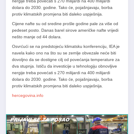
nergije treba povećati s 270 milijardi na 400 milijardi
dolara do 2030. godine. Tako će, pojašnjavaju, borba
protiv klimatskih promjena biti daleko uspješnija.
Cijene nafte su od sredine prošle godine pale za više od
pedeset posto. Danas barel sirove američke nafte vrijedi
nešto manje od 44 dolara.
Osvrćući se na predstojeću klimatsku konferenciju, IEA je
navela kako ono na što su se zemlje obvezale neće biti
dovoljno da se dostigne cilj od povećanja temperature za
dva stupnja. Ističu da investicije u tehnologiju obnovljive
nergije treba povećati s 270 milijardi na 400 milijardi
dolara do 2030. godine. Tako će, pojašnjavaju, borba
protiv klimatskih promjena biti daleko uspješnija.
hercegovina.info