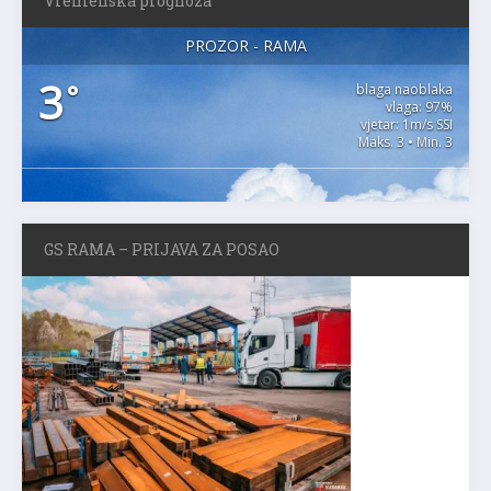
Vremenska prognoza
PROZOR - RAMA
3
°
blaga naoblaka
vlaga: 97%
vjetar: 1m/s SSI
Maks. 3 • Min. 3
GS RAMA – PRIJAVA ZA POSAO