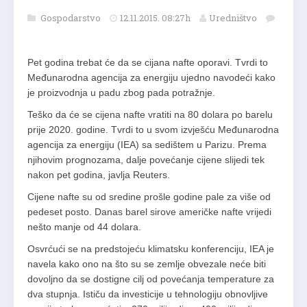
Gospodarstvo
12.11.2015. 08:27h
Uredništvo
Pet godina trebat će da se cijana nafte oporavi. Tvrdi to
Međunarodna agencija za energiju ujedno navodeći kako
je proizvodnja u padu zbog pada potražnje.
Teško da će se cijena nafte vratiti na 80 dolara po barelu
prije 2020. godine. Tvrdi to u svom izvješću Međunarodna
agencija za energiju (IEA) sa sedištem u Parizu. Prema
njihovim prognozama, dalje povećanje cijene slijedi tek
nakon pet godina, javlja Reuters.
Cijene nafte su od sredine prošle godine pale za više od
pedeset posto. Danas barel sirove američke nafte vrijedi
nešto manje od 44 dolara.
Osvrćući se na predstojeću klimatsku konferenciju, IEA je
navela kako ono na što su se zemlje obvezale neće biti
dovoljno da se dostigne cilj od povećanja temperature za
dva stupnja. Ističu da investicije u tehnologiju obnovljive