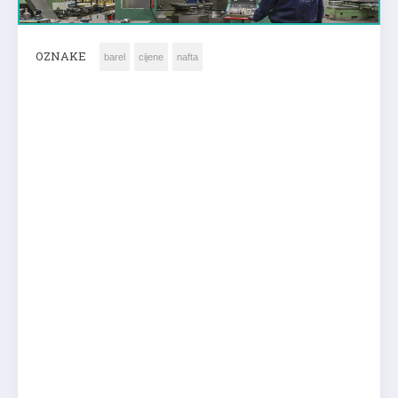
OZNAKE
barel
cijene
nafta