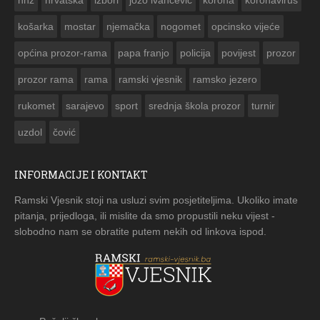
košarka
mostar
njemačka
nogomet
opcinsko vijeće
općina prozor-rama
papa franjo
policija
povijest
prozor
prozor rama
rama
ramski vjesnik
ramsko jezero
rukomet
sarajevo
sport
srednja škola prozor
turnir
uzdol
čović
INFORMACIJE I KONTAKT
Ramski Vjesnik stoji na usluzi svim posjetiteljima. Ukoliko imate
pitanja, prijedloga, ili mislite da smo propustili neku vijest -
slobodno nam se obratite putem nekih od linkova ispod.