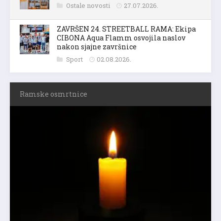
Ostale novosti
27.07.2026.
ZAVRŠEN 24. STREETBALL RAMA: Ekipa
CIBONA Aqua Flamm osvojila naslov
nakon sjajne završnice
Sport
02.08.2026.
Ramske osmrtnice