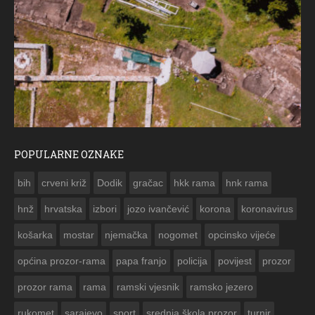
POPULARNE OZNAKE
ČESTITKA RAMSKOG VJESNIKA ZA USKRS 2023. GODINE
bih
crveni križ
Dodik
gračac
hkk rama
hnk rama


hnž
hrvatska
izbori
jozo ivančević
korona
koronavirus
košarka
mostar
njemačka
nogomet
opcinsko vijeće
općina prozor-rama
papa franjo
policija
povijest
prozor
prozor rama
rama
ramski vjesnik
ramsko jezero
rukomet
sarajevo
sport
srednja škola prozor
turnir