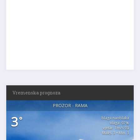
Vremenska prognoza
PROZOR - RAMA
3
°
blaga naoblaka
vlaga: 97%
vjetar: 1m/s SSI
Maks. 3 • Min. 3