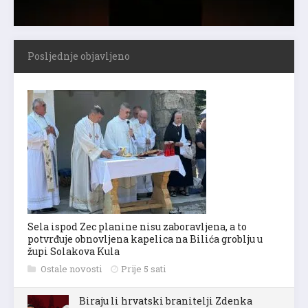
Posljednje objavljeno
Sela ispod Zec planine nisu zaboravljena, a to
potvrđuje obnovljena kapelica na Bilića groblju u
župi Solakova Kula
Ostale novosti
Prije 5 sati
Biraju li hrvatski branitelji Zdenka