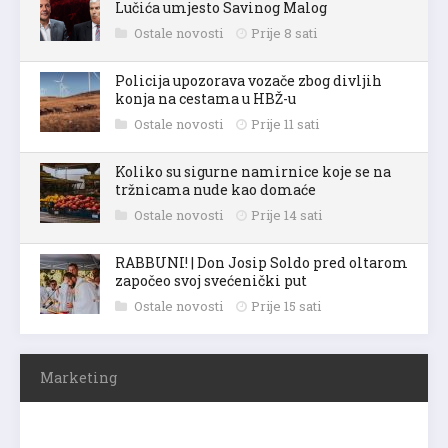
Lučića umjesto Savinog Malog
Ostale novosti
Prije 8 sati
Policija upozorava vozače zbog divljih
konja na cestama u HBŽ-u
Ostale novosti
Prije 11 sati
Koliko su sigurne namirnice koje se na
tržnicama nude kao domaće
Ostale novosti
Prije 14 sati
RABBUNI! | Don Josip Soldo pred oltarom
započeo svoj svećenički put
Ostale novosti
Prije 15 sati
Marketing