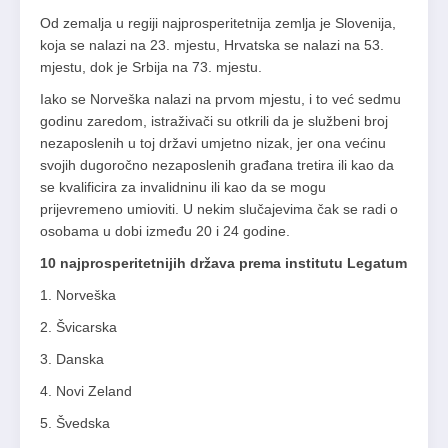
Od zemalja u regiji najprosperitetnija zemlja je Slovenija,
koja se nalazi na 23. mjestu, Hrvatska se nalazi na 53.
mjestu, dok je Srbija na 73. mjestu.
Iako se Norveška nalazi na prvom mjestu, i to već sedmu
godinu zaredom, istraživači su otkrili da je službeni broj
nezaposlenih u toj državi umjetno nizak, jer ona većinu
svojih dugoročno nezaposlenih građana tretira ili kao da
se kvalificira za invalidninu ili kao da se mogu
prijevremeno umioviti. U nekim slučajevima čak se radi o
osobama u dobi između 20 i 24 godine.
10 najprosperitetnijih država prema institutu Legatum
1. Norveška
2. Švicarska
3. Danska
4. Novi Zeland
5. Švedska