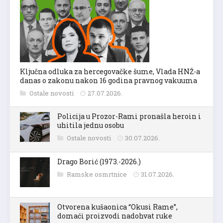
Ključna odluka za hercegovačke šume, Vlada HNŽ-a
danas o zakonu nakon 16 godina pravnog vakuuma
Ostale novosti
27.07.2026.
Policija u Prozor-Rami pronašla heroin i
uhitila jednu osobu
Ostale novosti
30.07.2026.
Drago Borić (1973.-2026.)
Ramske osmrtnice
31.07.2026.
Otvorena kušaonica “Okusi Rame”,
domaći proizvodi nadohvat ruke