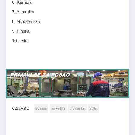
6. Kanada
7. Australija
8. Nizozemska
9. Finska
10. Irska
OZNAKE
legatum
norveška
prosperitet
svijet