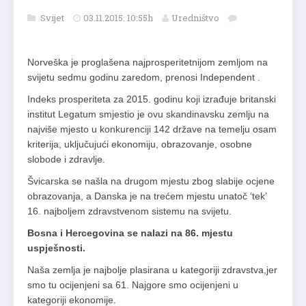
Svijet
03.11.2015. 10:55h
Uredništvo
Norveška je proglašena najprosperitetnijom zemljom na
svijetu sedmu godinu zaredom, prenosi Independent .
Indeks prosperiteta za 2015. godinu koji izrađuje britanski
institut Legatum smjestio je ovu skandinavsku zemlju na
najviše mjesto u konkurenciji 142 države na temelju osam
kriterija, uključujući ekonomiju, obrazovanje, osobne
slobode i zdravlje.
Švicarska se našla na drugom mjestu zbog slabije ocjene
obrazovanja, a Danska je na trećem mjestu unatoč ‘tek’
16. najboljem zdravstvenom sistemu na svijetu.
Bosna i Hercegovina se nalazi na 86. mjestu
uspješnosti.
Naša zemlja je najbolje plasirana u kategoriji zdravstva,jer
smo tu ocijenjeni sa 61. Najgore smo ocijenjeni u
kategoriji ekonomije.