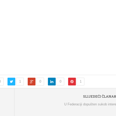
0
1
0
0
1
SLIJEDEĆI ČLANA
U Federaciji dopušten sukob inter