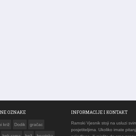
NE OZNAKE
INFORMACIJE I KONTAKT
Ramski Vjesnik stoji na usluzi svi
i križ
Dodik
gračac
posjetiteljima. Ukoliko imate pitanj
hnk rama
hnž
hrvatska