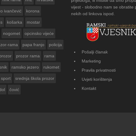
prijedloga, ili mislite da smo propu
vijest - slobodno nam se obratite
zo ivančević
korona
nekih od linkova ispod.
us
košarka
mostar
nogomet
opcinsko vijeće
ozor-rama
papa franjo
policija
Pošalji članak
prozor
prozor rama
rama
FOTOGALERIJA: Čuvanje običaja u Donj
Marketing
Vasti
snik
ramsko jezero
rukomet
Pravila privatnosti
sport
srednja škola prozor
Uvjeti korištenja
Kontakt
dol
čović