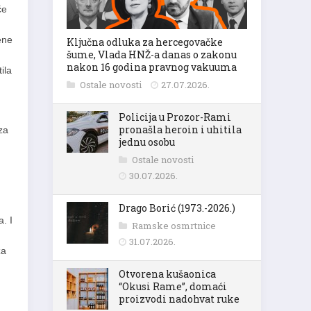
će
ene
Ključna odluka za hercegovačke
šume, Vlada HNŽ-a danas o zakonu
nakon 16 godina pravnog vakuuma
ila
Ostale novosti
27.07.2026.
Policija u Prozor-Rami
pronašla heroin i uhitila
za
jednu osobu
m
Ostale novosti
30.07.2026.
Drago Borić (1973.-2026.)
. I
Ramske osmrtnice
31.07.2026.
za
Otvorena kušaonica
“Okusi Rame”, domaći
proizvodi nadohvat ruke