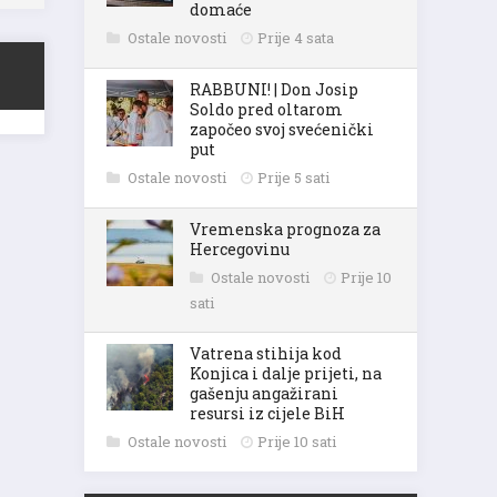
domaće
Ostale novosti
Prije 4 sata
RABBUNI! | Don Josip
Soldo pred oltarom
započeo svoj svećenički
put
Ostale novosti
Prije 5 sati
Vremenska prognoza za
Hercegovinu
Ostale novosti
Prije 10
sati
Vatrena stihija kod
Konjica i dalje prijeti, na
gašenju angažirani
resursi iz cijele BiH
Ostale novosti
Prije 10 sati