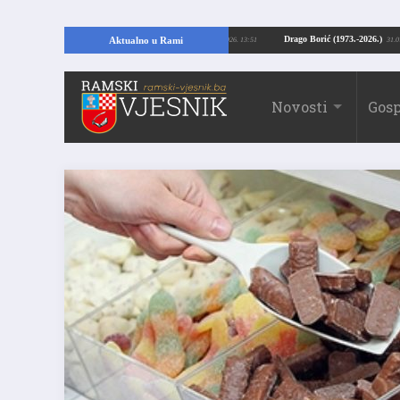
opajući temelje kuće, pronašao vrijedne arheološke ostatke
Drago Borić (197
Aktualno u Rami
24.07.2026. 13:51
Novosti
Gosp