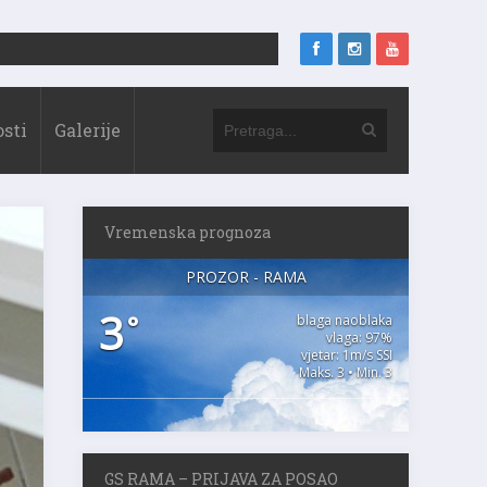
sti
Galerije
Vremenska prognoza
PROZOR - RAMA
3
°
blaga naoblaka
vlaga: 97%
vjetar: 1m/s SSI
Maks. 3 • Min. 3
GS RAMA – PRIJAVA ZA POSAO