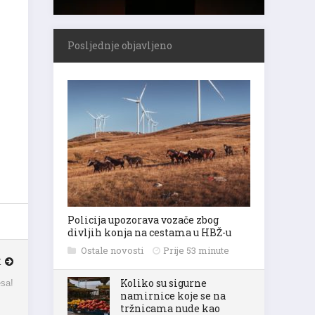
Posljednje objavljeno
Policija upozorava vozače zbog
divljih konja na cestama u HBŽ-u
Ostale novosti
Prije 53 minute
K
esa!
Koliko su sigurne
namirnice koje se na
tržnicama nude kao