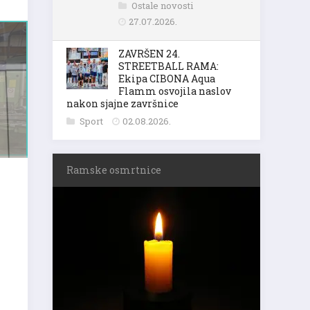
Ostale novosti
27.07.2026.
ZAVRŠEN 24.
STREETBALL RAMA:
Ekipa CIBONA Aqua
Flamm osvojila naslov
nakon sjajne završnice
Sport
02.08.2026.
Ramske osmrtnice