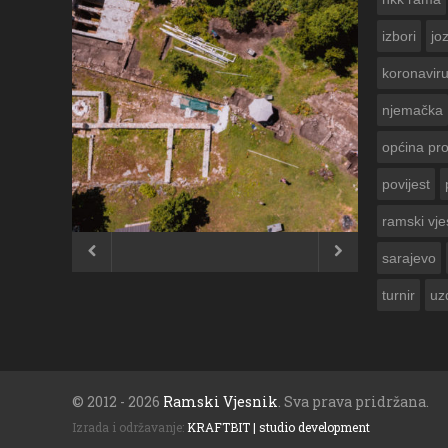
izbori
jo
koronavir
njemačka
općina pr
povijest
ČESTITKA RAMSKOG VJESNIKA ZA
USKRS 2023. GODINE
ramski vje


sarajevo
turnir
uz
© 2012 - 2026
Ramski Vjesnik
. Sva prava pridržana.
Izrada i održavanje:
KRAFTBIT | studio development