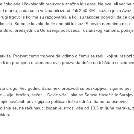
ijene čokolade i čokoladnih proizvoda snažno idu gore. Ne sve, ali većina 
marku, sada će ih većina biti iznad 2 ili 2,50 KM”, kazala je za Avaz
ugi trgovci s kojima su razgovarali, a koji su također potvrdili da će cij
poslastica. Samo je kazala da će one biti luksuz. S novim nametima nisu
 Bulić, predsjednica Udruženja potrošača Tuzlanskog kantona, podsjet
latkiša. Prozvat ćemo trgovce da vidimo o čemu se radi i koji su razlozi 
i je li do promjena u cijenama ovih proizvoda došlo na tržištu u susjedni
šta drugo. Već godinu dana neki proizvodi su poskupljivali sigurno pet
e – ulje, brašno, šećer… Dokle više”, pita se Šemsa Hasečić iz Sarajeva
ojih novčanih privilegija se političari teško odriču. Samo na osnovne
odišnje se, ne računajući županije, utroši više od 13,5 milijuna maraka, 
ektora.