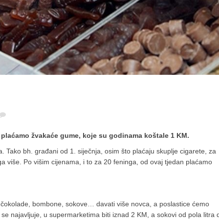
dan plaćamo žvakaće gume, koje su godinama koštale 1 KM.
Tako bh. građani od 1. siječnja, osim što plaćaju skuplje cigarete, za
 više. Po višim cijenama, i to za 20 feninga, od ovaj tjedan plaćamo
 čokolade, bombone, sokove… davati više novca, a poslastice ćemo
se najavljuje, u supermarketima biti iznad 2 KM, a sokovi od pola litra 