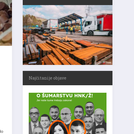
Najčitanije objave
do