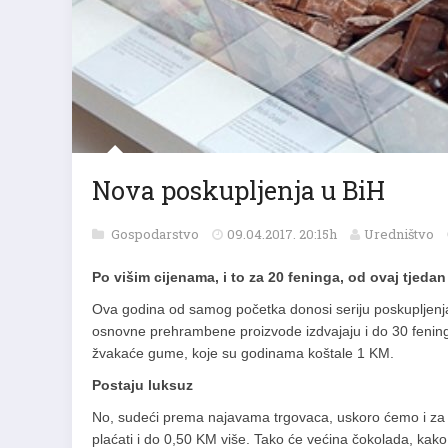
Nova poskupljenja u BiH
Gospodarstvo
09.04.2017. 20:15h
Uredništvo
Po višim cijenama, i to za 20 feninga, od ovaj tje
Ova godina od samog početka donosi seriju poskupljenja. 
osnovne prehrambene proizvode izdvajaju i do 30 feninga
žvakaće gume, koje su godinama koštale 1 KM.
Postaju luksuz
No, sudeći prema najavama trgovaca, uskoro ćemo i za
plaćati i do 0,50 KM više. Tako će većina čokolada, kako 