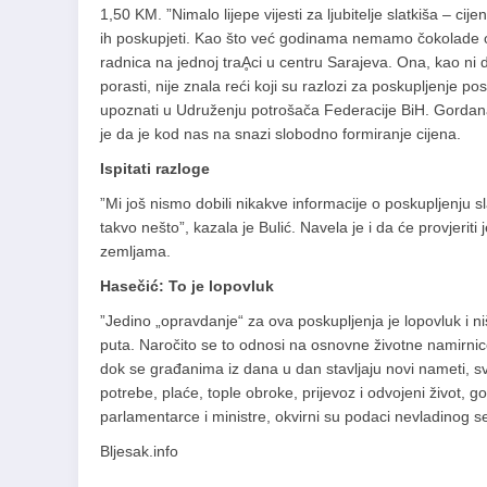
1,50 KM. ”Nimalo lijepe vijesti za ljubitelje slatkiša – c
ih poskupjeti. Kao što već godinama nemamo čokolade od 
radnica na jednoj traḀci u centru Sarajeva. Ona, kao ni dr
porasti, nije znala reći koji su razlozi za poskupljenje 
upoznati u Udruženju potrošača Federacije BiH. Gordana
je da je kod nas na snazi slobodno formiranje cijena.
Ispitati razloge
”Mi još nismo dobili nikakve informacije o poskupljenju s
takvo nešto”, kazala je Bulić. Navela je i da će provjerit
zemljama.
Hasečić: To je lopovluk
”Jedino „opravdanje“ za ova poskupljenja je lopovluk i ni
puta. Naročito se to odnosi na osnovne životne namirnic
dok se građanima iz dana u dan stavljaju novi nameti, sv
potrebe, plaće, tople obroke, prijevoz i odvojeni život, g
parlamentarce i ministre, okvirni su podaci nevladinog s
Bljesak.info