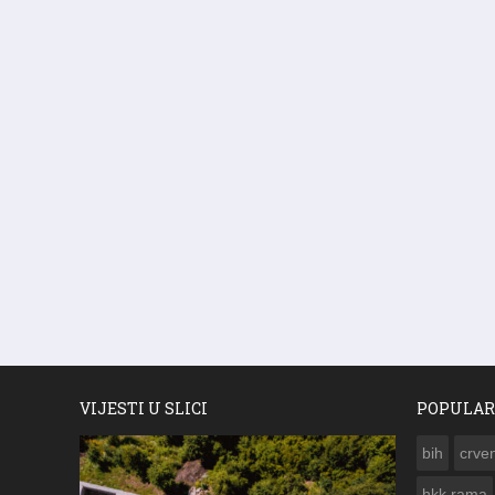
VIJESTI U SLICI
POPULAR
bih
crven
hkk rama