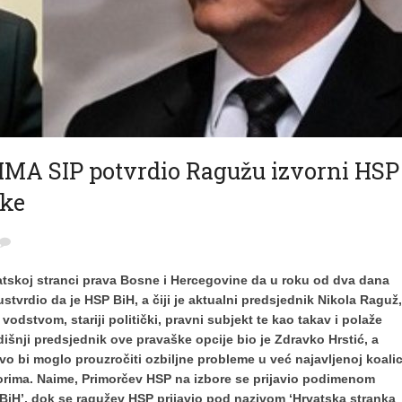
A SIP potvrdio Ragužu izvorni HSP
nke
vatskoj stranci prava Bosne i Hercegovine da u roku od dva dana
 ustvrdio da je HSP BiH, a čiji je aktualni predsjednik Nikola Raguž,
dstvom, stariji politički, pravni subjekt te kao takav i polaže
šnji predsjednik ove pravaške opcije bio je Zdravko Hrstić, a
o bi moglo prouzročiti ozbiljne probleme u već najavljenoj koalici
orima. Naime, Primorčev HSP na izbore se prijavio podimenom
BiH’, dok se ragužev HSP prijavio pod nazivom ‘Hrvatska stranka