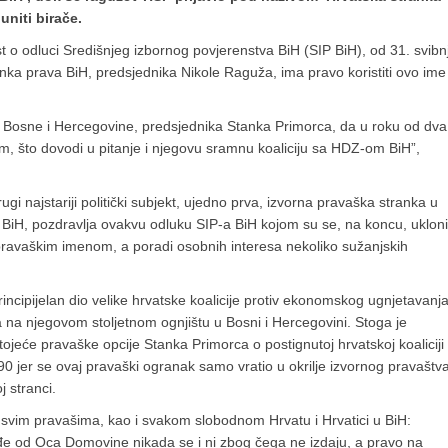
uniti birače.
ost o odluci Središnjeg izbornog povjerenstva BiH (SIP BiH), od 31. svibn
tranka prava BiH, predsjednika Nikole Raguža, ima pravo koristiti ovo ime
 Bosne i Hercegovine, predsjednika Stanka Primorca, da u roku od dva
jem, što dovodi u pitanje i njegovu sramnu koaliciju sa HDZ-om BiH”,
i najstariji politički subjekt, ujedno prva, izvorna pravaška stranka u
u BiH, pozdravlja ovakvu odluku SIP-a BiH kojom su se, na koncu, ukloni
 pravaškim imenom, a poradi osobnih interesa nekoliko sužanjskih
incipijelan dio velike hrvatske koalicije protiv ekonomskog ugnjetavanja
a na njegovom stoljetnom ognjištu u Bosni i Hercegovini. Stoga je
eće pravaške opcije Stanka Primorca o postignutoj hrvatskoj koaliciji
 jer se ovaj pravaški ogranak samo vratio u okrilje izvornog pravaštva
 stranci.
svim pravašima, kao i svakom slobodnom Hrvatu i Hrvatici u BiH:
jeđe od Oca Domovine nikada se i ni zbog čega ne izdaju, a pravo na