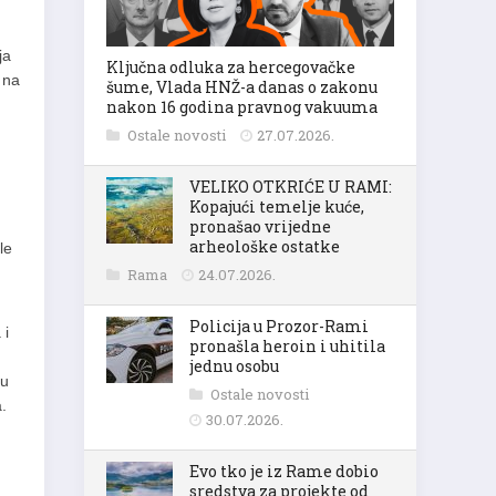
ja
Ključna odluka za hercegovačke
 na
šume, Vlada HNŽ-a danas o zakonu
nakon 16 godina pravnog vakuuma
Ostale novosti
27.07.2026.
VELIKO OTKRIĆE U RAMI:
Kopajući temelje kuće,
pronašao vrijedne
arheološke ostatke
le
Rama
24.07.2026.
Policija u Prozor-Rami
 i
pronašla heroin i uhitila
jednu osobu
 u
Ostale novosti
.
30.07.2026.
Evo tko je iz Rame dobio
sredstva za projekte od