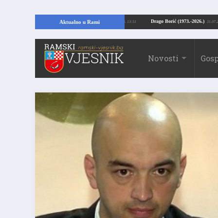
ajući temelje kuće, pronašao vrijedne arheološke ostatke
Drago Borić (1973.
Aktualno u Rami
24.07.2026. 13:51
Novosti
Gosp