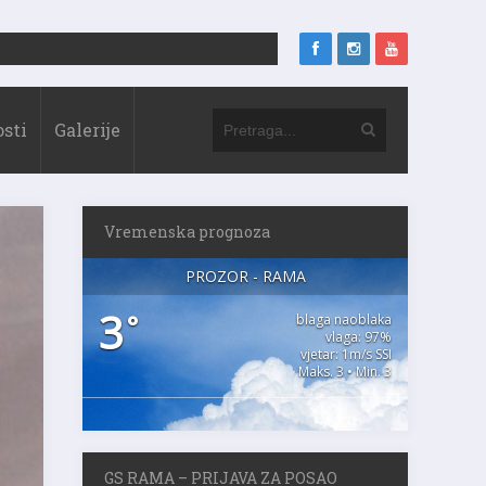
sti
Galerije
Vremenska prognoza
PROZOR - RAMA
3
°
blaga naoblaka
vlaga: 97%
vjetar: 1m/s SSI
Maks. 3 • Min. 3
GS RAMA – PRIJAVA ZA POSAO