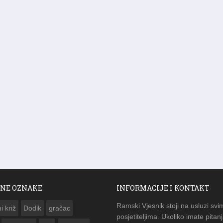
NE OZNAKE
INFORMACIJE I KONTAKT
Ramski Vjesnik stoji na usluzi svi
i križ
Dodik
gračac
posjetiteljima. Ukoliko imate pitanj