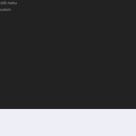
stili neku
 putem
LERIJA: Čuvanje običaja u Donjoj
FOTO: Obnova rimske cisterne n
arheološkom nalazištu Gradac