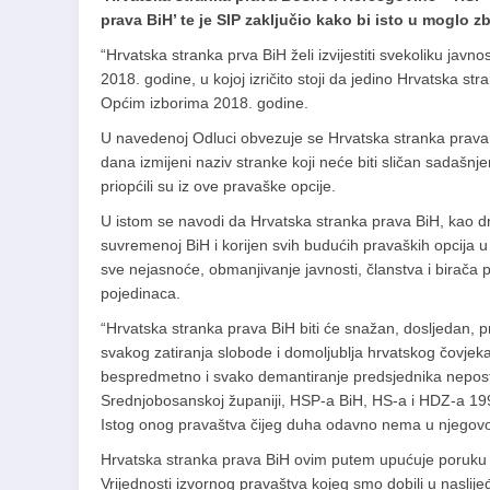
prava BiH’ te je SIP zaključio kako bi isto u moglo zb
“Hrvatska stranka prva BiH želi izvijestiti svekoliku javn
2018. godine, u kojoj izričito stoji da jedino Hrvatska s
Općim izborima 2018. godine.
U navedenoj Odluci obvezuje se Hrvatska stranka prava
dana izmijeni naziv stranke koji neće biti sličan sadašn
priopćili su iz ove pravaške opcije.
U istom se navodi da Hrvatska stranka prava BiH, kao drug
suvremenoj BiH i korijen svih budućih pravaških opcija 
sve nejasnoće, obmanjivanje javnosti, članstva i birača
pojedinaca.
“Hrvatska stranka prava BiH biti će snažan, dosljedan, pr
svakog zatiranja slobode i domoljublja hrvatskog čovjek
bespredmetno i svako demantiranje predsjednika nepostoj
Srednjobosanskoj županiji, HSP-a BiH, HS-a i HDZ-a 1990
Istog onog pravaštva čijeg duha odavno nema u njegovoj
Hrvatska stranka prava BiH ovim putem upućuje poruku 
Vrijednosti izvornog pravaštva kojeg smo dobili u nasli