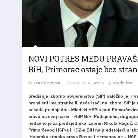
NOVI POTRES MEĐU PRAVAŠIM
BiH, Primorac ostaje bez stra
Ostale novosti
05.06.2018. 14:55h
Uredništvo
Središnje izborno povjerenstvo (SIP) naložilo je Hr
promijeni ime stranke ili neće izaći na izbore. SIP je
nekada predsjednik Mladeži HSP-a pod Primorčevim vo
pravo na svoj naziv – HSP BiH. Podsjetimo, dugogodi
nedavno je za predsjednika izabran Nikola Raguž. Ov
Primorčevog HSP-a i HDZ-a BiH na predstojećim izb
‘Hrvatska stranka prava Bosne i Hercegovine – HSP 