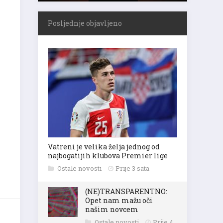
Posljednje objavljeno
Vatreni je velika želja jednog od
najbogatijih klubova Premier lige
Ostale novosti
Prije 3 sata
(NE)TRANSPARENTNO:
Opet nam mažu oči
našim novcem
Ostale novosti
Prije 4