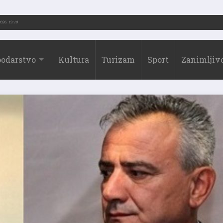
-2026.)
31.07.2026. 19:10
odarstvo
Kultura
Turizam
Sport
Zanimljivo