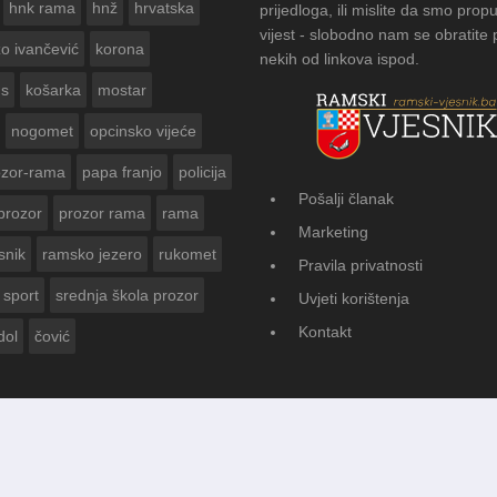
hnk rama
hnž
hrvatska
prijedloga, ili mislite da smo propu
vijest - slobodno nam se obratite
zo ivančević
korona
nekih od linkova ispod.
us
košarka
mostar
nogomet
opcinsko vijeće
ozor-rama
papa franjo
policija
Pošalji članak
prozor
prozor rama
rama
SNIKA ZA
FOTOGA
Marketing
Vasti
snik
ramsko jezero
rukomet
Pravila privatnosti
sport
srednja škola prozor
Uvjeti korištenja
Kontakt
dol
čović