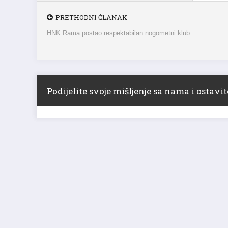
PRETHODNI ČLANAK
HNK Rama postao respektabilan nogometni klub
Podijelite svoje mišljenje sa nama i ostav