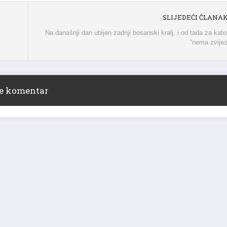
SLIJEDEĆI ČLANA
Na današnji dan ubijen zadnji bosanski kralj, i od tada za kato
“nema zvije
ite komentar