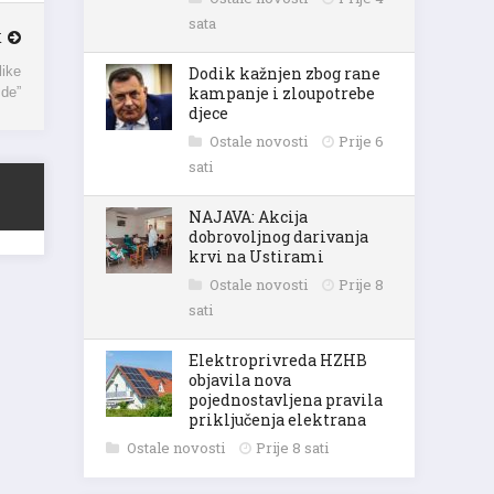
sata
K
Dodik kažnjen zbog rane
like
kampanje i zloupotrebe
zde”
djece
Ostale novosti
Prije 6
sati
NAJAVA: Akcija
dobrovoljnog darivanja
krvi na Ustirami
Ostale novosti
Prije 8
sati
Elektroprivreda HZHB
objavila nova
pojednostavljena pravila
priključenja elektrana
Ostale novosti
Prije 8 sati