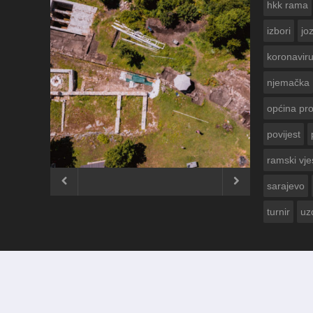
hkk rama
izbori
jo
koronavir
njemačka
općina pr
povijest
ČESTITKA RAMSKOG VJE
USKRS 2023. GODINE
ramski vje


sarajevo
turnir
uz
© 2012 - 2026
Ramski Vjesnik
. Sva prava pridržana.
Izrada i održavanje:
KRAFTBIT | studio development