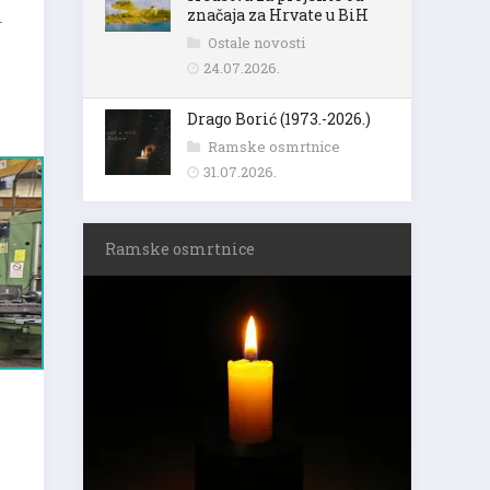
značaja za Hrvate u BiH
.
Ostale novosti
24.07.2026.
Drago Borić (1973.-2026.)
Ramske osmrtnice
31.07.2026.
Ramske osmrtnice