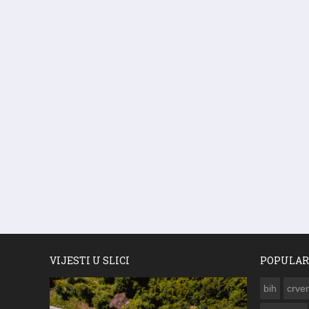
VIJESTI U SLICI
POPULAR
bih
crven