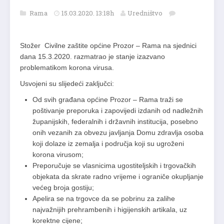
Rama
15.03.2020. 13:18h
Uredništvo
Stožer Civilne zaštite općine Prozor – Rama na sjednici
dana 15.3.2020. razmatrao je stanje izazvano
problematikom korona virusa.
Usvojeni su slijedeći zaključci:
Od svih građana općine Prozor – Rama traži se
poštivanje preporuka i zapovijedi izdanih od nadležnih
županijskih, federalnih i državnih institucija, posebno
onih vezanih za obvezu javljanja Domu zdravlja osoba
koji dolaze iz zemalja i područja koji su ugroženi
korona virusom;
Preporučuje se vlasnicima ugostiteljskih i trgovačkih
objekata da skrate radno vrijeme i ograniče okupljanje
većeg broja gostiju;
Apelira se na trgovce da se pobrinu za zalihe
najvažnijih prehrambenih i higijenskih artikala, uz
korektne cijene;