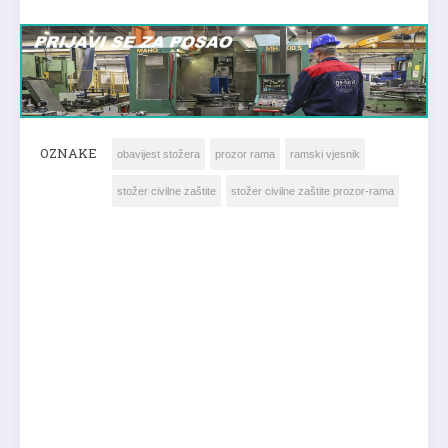
OZNAKE
obavijest stožera
prozor rama
ramski vjesnik
stožer civilne zaštite
stožer civilne zaštite prozor-rama