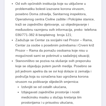
Od svih općinskih institucija koje su uključene u
problematiku bolesti izazvane korona virusom,
posebno Doma zdravlja, Sanitarnog inspektora,
Operativnog centra Civilne zaštite i Policijske stanice,
traži se zajedničko djelovanje, uz objedinjavanje i
međusobnu razmjenu svih informacija, preko telefona
036/771-382 ili besplatnog broja 121;
Zadužuje se Centar za socijalni rad Prozor – Rama,
Centar za osobe s posebnim potrebama i Crveni križ
Prozor – Rama da pomažu osobama koje nisu u
mogućnosti sami se pobrinuti u sadašnjoj situaciji;
Stanovništvo se poziva na slušanje svih preporuku
koje se objavljuju putem javnih medija. Posebno se
još jednom apelira da se svi koji dolaze iz zemalja i
područja koja su označena kao ugrožena korona
virusom na poštivanje slijedećih smjernica:
Izdvojiti se od ostalih ukućana,
Izbjegavati zajedničke prostorije i nositi
medicinsku masku u slučaju kretanja tim
prostorijama i u prisustvu ukućana,