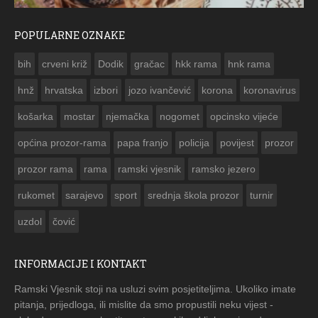
POPULARNE OZNAKE
ČESTITKA RAMSKOG VJESNIKA ZA USKRS 2023. GODINE
bih
crveni križ
Dodik
gračac
hkk rama
hnk rama


hnž
hrvatska
izbori
jozo ivančević
korona
koronavirus
košarka
mostar
njemačka
nogomet
opcinsko vijeće
općina prozor-rama
papa franjo
policija
povijest
prozor
prozor rama
rama
ramski vjesnik
ramsko jezero
rukomet
sarajevo
sport
srednja škola prozor
turnir
uzdol
čović
INFORMACIJE I KONTAKT
Ramski Vjesnik stoji na usluzi svim posjetiteljima. Ukoliko imate
pitanja, prijedloga, ili mislite da smo propustili neku vijest -