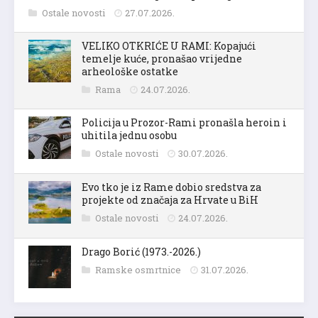
Ostale novosti
27.07.2026.
VELIKO OTKRIĆE U RAMI: Kopajući
temelje kuće, pronašao vrijedne
arheološke ostatke
Rama
24.07.2026.
Policija u Prozor-Rami pronašla heroin i
uhitila jednu osobu
Ostale novosti
30.07.2026.
Evo tko je iz Rame dobio sredstva za
projekte od značaja za Hrvate u BiH
Ostale novosti
24.07.2026.
Drago Borić (1973.-2026.)
Ramske osmrtnice
31.07.2026.