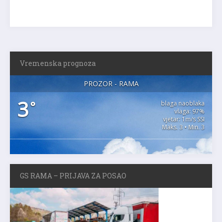
Vremenska prognoza
PROZOR - RAMA
3
°
blaga naoblaka
vlaga: 97%
vjetar: 1m/s SSI
Maks. 3 • Min. 3
GS RAMA – PRIJAVA ZA POSAO