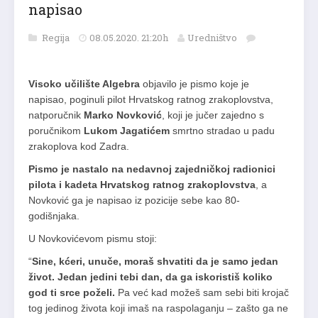
napisao
Regija
08.05.2020. 21:20h
Uredništvo
Visoko učilište Algebra
objavilo je pismo koje je
napisao, poginuli pilot Hrvatskog ratnog zrakoplovstva,
natporučnik
Marko Novković
, koji je jučer zajedno s
poručnikom
Lukom Jagatićem
smrtno stradao u padu
zrakoplova kod Zadra.
Pismo je nastalo na nedavnoj zajedničkoj radionici
pilota i kadeta Hrvatskog ratnog zrakoplovstva
, a
Novković ga je napisao iz pozicije sebe kao 80-
godišnjaka.
U Novkovićevom pismu stoji:
“
Sine, kćeri, unuče, moraš shvatiti da je samo jedan
život. Jedan jedini tebi dan, da ga iskoristiš koliko
god ti srce poželi.
Pa već kad možeš sam sebi biti krojač
tog jedinog života koji imaš na raspolaganju – zašto ga ne