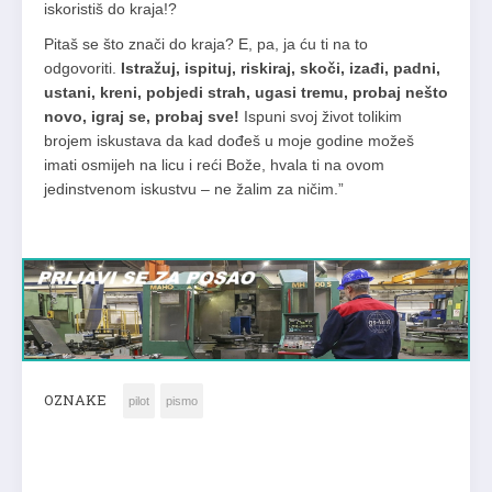
iskoristiš do kraja!?
Pitaš se što znači do kraja? E, pa, ja ću ti na to
odgovoriti.
Istražuj, ispituj, riskiraj, skoči, izađi, padni,
ustani, kreni, pobjedi strah, ugasi tremu, probaj nešto
novo, igraj se, probaj sve!
Ispuni svoj život tolikim
brojem iskustava da kad dođeš u moje godine možeš
imati osmijeh na licu i reći Bože, hvala ti na ovom
jedinstvenom iskustvu – ne žalim za ničim.”
OZNAKE
pilot
pismo