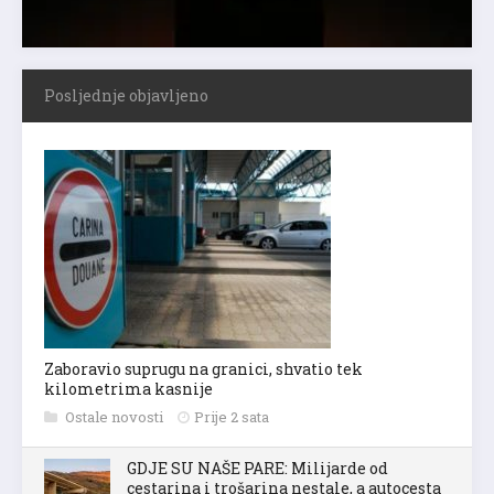
Posljednje objavljeno
Zaboravio suprugu na granici, shvatio tek
kilometrima kasnije
Ostale novosti
Prije 2 sata
GDJE SU NAŠE PARE: Milijarde od
cestarina i trošarina nestale, a autocesta