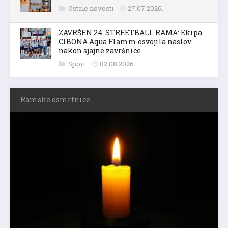
Ostale novosti
27.07.2026.
ZAVRŠEN 24. STREETBALL RAMA: Ekipa
CIBONA Aqua Flamm osvojila naslov
nakon sjajne završnice
Sport
02.08.2026.
Ramske osmrtnice