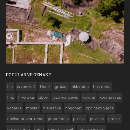
POPULARNE OZNAKE
ČESTITKA RAMSKOG VJESNIKA ZA USKRS 2023. GODINE
bih
crveni križ
Dodik
gračac
hkk rama
hnk rama


hnž
hrvatska
izbori
jozo ivančević
korona
koronavirus
košarka
mostar
njemačka
nogomet
opcinsko vijeće
općina prozor-rama
papa franjo
policija
povijest
prozor
prozor rama
rama
ramski vjesnik
ramsko jezero