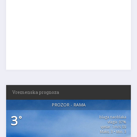
Vremenska prognoza
PROZOR - RAMA
3
°
blaga naoblaka
vlaga: 97%
vjetar: 1m/s SSI
Maks. 3 • Min. 3