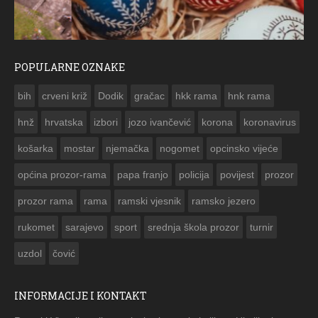
POPULARNE OZNAKE
ČESTITKA RAMSKOG VJESNIKA ZA USKRS 2023. GODINE
bih
crveni križ
Dodik
gračac
hkk rama
hnk rama


hnž
hrvatska
izbori
jozo ivančević
korona
koronavirus
košarka
mostar
njemačka
nogomet
opcinsko vijeće
općina prozor-rama
papa franjo
policija
povijest
prozor
prozor rama
rama
ramski vjesnik
ramsko jezero
rukomet
sarajevo
sport
srednja škola prozor
turnir
uzdol
čović
INFORMACIJE I KONTAKT