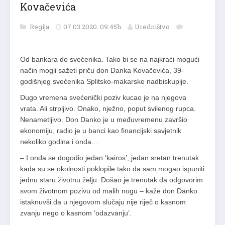
Kovačevića
Regija
07.03.2020. 09:45h
Uredništvo
Od bankara do svećenika. Tako bi se na najkraći mogući
način mogli sažeti priču don Danka Kovačevića, 39-
godišnjeg svećenika Splitsko-makarske nadbiskupije.
Dugo vremena svećenički poziv kucao je na njegova
vrata. Ali strpljivo. Onako, nježno, poput svilenog rupca.
Nenametljivo. Don Danko je u međuvremenu završio
ekonomiju, radio je u banci kao financijski savjetnik
nekoliko godina i onda…
– I onda se dogodio jedan ‘kairos’, jedan sretan trenutak
kada su se okolnosti poklopile tako da sam mogao ispuniti
jednu staru životnu želju. Došao je trenutak da odgovorim
svom životnom pozivu od malih nogu – kaže don Danko
istaknuvši da u njegovom slučaju nije riječ o kasnom
zvanju nego o kasnom ‘odazvanju’.