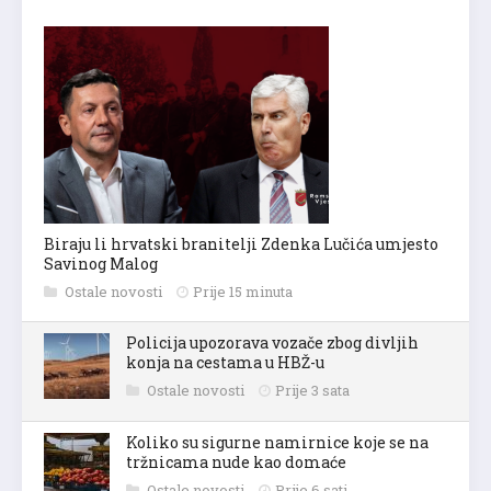
Biraju li hrvatski branitelji Zdenka Lučića umjesto
Savinog Malog
Ostale novosti
Prije 15 minuta
Policija upozorava vozače zbog divljih
konja na cestama u HBŽ-u
Ostale novosti
Prije 3 sata
Koliko su sigurne namirnice koje se na
tržnicama nude kao domaće
Ostale novosti
Prije 6 sati