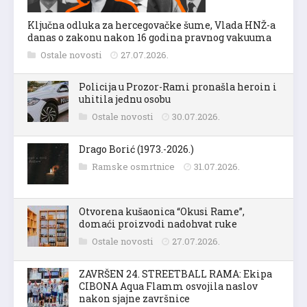
Ključna odluka za hercegovačke šume, Vlada HNŽ-a
danas o zakonu nakon 16 godina pravnog vakuuma
Ostale novosti
27.07.2026.
Policija u Prozor-Rami pronašla heroin i
uhitila jednu osobu
Ostale novosti
30.07.2026.
Drago Borić (1973.-2026.)
Ramske osmrtnice
31.07.2026.
Otvorena kušaonica “Okusi Rame”,
domaći proizvodi nadohvat ruke
Ostale novosti
27.07.2026.
ZAVRŠEN 24. STREETBALL RAMA: Ekipa
CIBONA Aqua Flamm osvojila naslov
nakon sjajne završnice