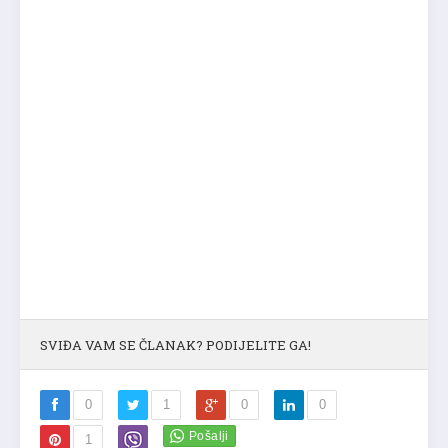
SVIĐA VAM SE ČLANAK? PODIJELITE GA!
0
1
0
0
1