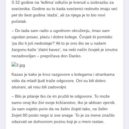
S 32 godine na ‘leđima’ odlučio je krenuti u izobrazbu za
svećenika. Godine su to kada svećenici redovito imaju već
pet do šest godina ‘staža’, ali za njega je to bio novi
početak.
– Do tada sam radio u ugodnom okruženju, imao sam
ugodan posao, plaću i dobre kolege. Čovjek bi pomislio:
‘pa što ti još nedostaje?’ Ali to je ono što se u našem
žargonu kaže ‘zlatni kavez’, na neki način čovjek je iznutra
nezadovoljan – prepričava don Danko.
Kazao je kako je kroz razgovore s kolegama i strankama
vidio da mladi ljudi traže odgovore. Oni su bili dobro
situirani, ali nisu bili zadovoljni.
– Bilo je pitanje tko će im pružiti te odgovore. To može
samo onaj tko živi svoje kršćanstvo, tko je aktivan vjernik.
Ja sam osjetio poriv da ne želim živjeti tako, ne želim
živjeti 80 posto nego iz sve snage. To je za mene značilo
odazvati se duhovnom pozivu koji je u meni rastao.