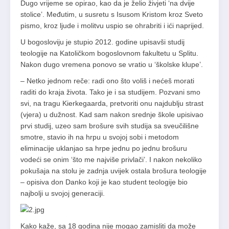
Dugo vrijeme se opirao, kao da je želio živjeti ‘na dvije
stolice’. Međutim, u susretu s Isusom Kristom kroz Sveto
pismo, kroz ljude i molitvu uspio se ohrabriti i ići naprijed.
U bogosloviju je stupio 2012. godine upisavši studij
teologije na Katoličkom bogoslovnom fakultetu u Splitu.
Nakon dugo vremena ponovo se vratio u ‘školske klupe’.
– Netko jednom reče: radi ono što voliš i nećeš morati
raditi do kraja života. Tako je i sa studijem. Pozvani smo
svi, na tragu Kierkegaarda, pretvoriti onu najdublju strast
(vjera) u dužnost. Kad sam nakon srednje škole upisivao
prvi studij, uzeo sam brošure svih studija sa sveučilišne
smotre, stavio ih na hrpu u svojoj sobi i metodom
eliminacije uklanjao sa hrpe jednu po jednu brošuru
vodeći se onim ‘što me najviše privlači’. I nakon nekoliko
pokušaja na stolu je zadnja uvijek ostala brošura teologije
– opisiva don Danko koji je kao student teologije bio
najbolji u svojoj generaciji.
Kako kaže, sa 18 godina nije mogao zamisliti da može