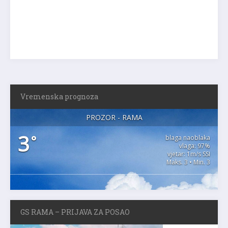
Vremenska prognoza
PROZOR - RAMA
3
°
blaga naoblaka
vlaga: 97%
vjetar: 1m/s SSI
Maks. 3 • Min. 3
GS RAMA – PRIJAVA ZA POSAO