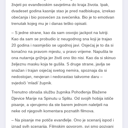
živjeti po evanđeoskim savjetima do kraja života. Ipak,
dvadeset godina kasnije stao je pred nadbiskupa, izrekao
obećanja i bio posvećen za svećenika. Bio je to emotivan
trenutak kojeg mu je i danas teško opisati.
– S jedne strane, kao da sam osvojio jackpot na lutriji.
Kao da sam se probudio iz neugodnog sna koji je trajao
20 godina i nasmješio se ugodnoj javi. Osjećaj je to da si
konačno na pravom mjestu, u pravo vrijeme. Napušta te
ona nutarnja grižnja jer živiš ono što nisi. Kao da si skinuo
željeznu masku koja te gušila. S druge strane, javlja se
snažan i trajan osjećaj svetog nemira, spoznaja da si
nedostojan, nevjeran i nedorastao takvome daru –
svjedoči ‘mladi’ župnik.
Trenutno obnaša službu župnika Pohođenja Blažene
Djevice Marije na Spinutu u Splitu. Od svojih hobija ističe
pisanje, a vjerujemo da ste barem jednom naletjeli na
neke od njegovih komentara poznatih filmova.
– Na pisanje me potiče evanđelje. Ono je scenarij ispod i
iznad svih scenarija. Filmskim govorom, svi smo pozvani