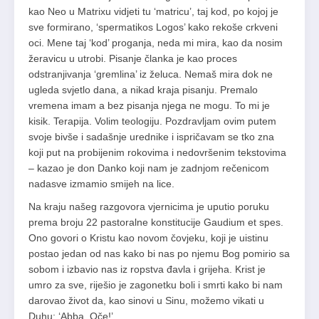
kao Neo u Matrixu vidjeti tu ‘matricu’, taj kod, po kojoj je
sve formirano, ‘spermatikos Logos’ kako rekoše crkveni
oci. Mene taj ‘kod’ proganja, neda mi mira, kao da nosim
žeravicu u utrobi. Pisanje članka je kao proces
odstranjivanja ‘gremlina’ iz želuca. Nemaš mira dok ne
ugleda svjetlo dana, a nikad kraja pisanju. Premalo
vremena imam a bez pisanja njega ne mogu. To mi je
kisik. Terapija. Volim teologiju. Pozdravljam ovim putem
svoje bivše i sadašnje urednike i ispričavam se tko zna
koji put na probijenim rokovima i nedovršenim tekstovima
– kazao je don Danko koji nam je zadnjom rečenicom
nadasve izmamio smijeh na lice.
Na kraju našeg razgovora vjernicima je uputio poruku
prema broju 22 pastoralne konstitucije Gaudium et spes.
Ono govori o Kristu kao novom čovjeku, koji je uistinu
postao jedan od nas kako bi nas po njemu Bog pomirio sa
sobom i izbavio nas iz ropstva đavla i grijeha. Krist je
umro za sve, riješio je zagonetku boli i smrti kako bi nam
darovao život da, kao sinovi u Sinu, možemo vikati u
Duhu: ‘Abba, Oče!’