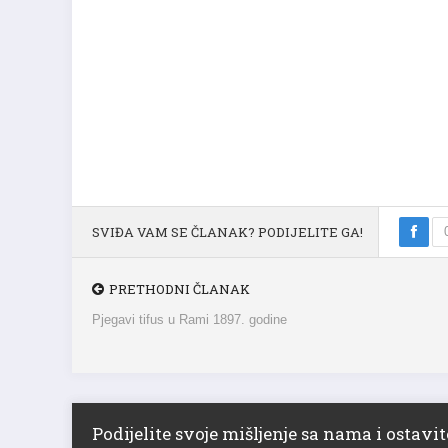
SVIĐA VAM SE ČLANAK? PODIJELITE GA!
PRETHODNI ČLANAK
Pjegavi tifus u Rami 1897. godine
Podijelite svoje mišljenje sa nama i ostav