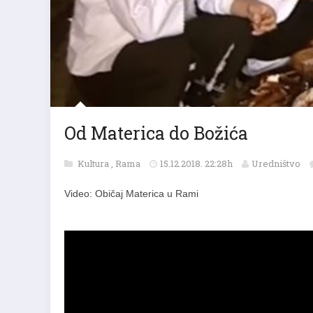
Od Materica do Božića
Kultura
,
Rama
15.12.2018. 22:28h
Uredništvo
Video: Običaj Materica u Rami