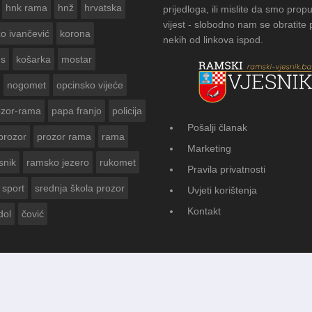
hnk rama
hnž
hrvatska
prijedloga, ili mislite da smo propu
vijest - slobodno nam se obratite
zo ivančević
korona
nekih od linkova ispod.
us
košarka
mostar
nogomet
opcinsko vijeće
ozor-rama
papa franjo
policija
Pošalji članak
prozor
prozor rama
rama
FOTOGALERIJA: Čuvanje običaja u Donj
Marketing
Vasti
snik
ramsko jezero
rukomet
Pravila privatnosti
sport
srednja škola prozor
Uvjeti korištenja
Kontakt
dol
čović