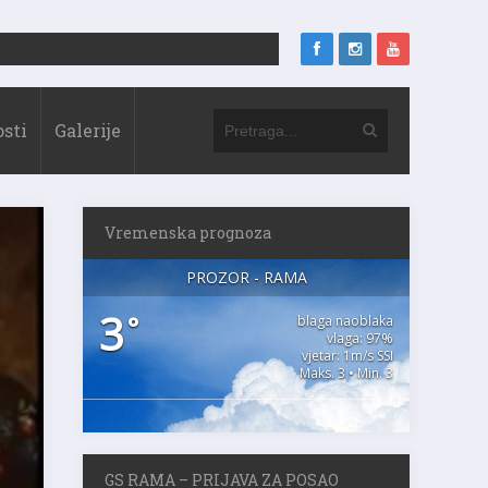
sti
Galerije
Vremenska prognoza
PROZOR - RAMA
3
°
blaga naoblaka
vlaga: 97%
vjetar: 1m/s SSI
Maks. 3 • Min. 3
GS RAMA – PRIJAVA ZA POSAO