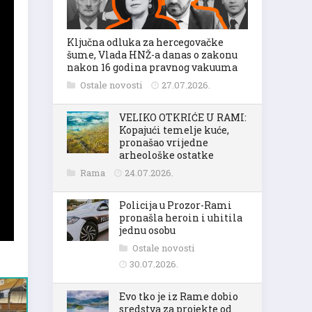
Ključna odluka za hercegovačke
šume, Vlada HNŽ-a danas o zakonu
nakon 16 godina pravnog vakuuma
Ostale novosti
27.07.2026.
VELIKO OTKRIĆE U RAMI:
Kopajući temelje kuće,
pronašao vrijedne
arheološke ostatke
Rama
24.07.2026.
Policija u Prozor-Rami
pronašla heroin i uhitila
jednu osobu
Ostale novosti
30.07.2026.
Evo tko je iz Rame dobio
sredstva za projekte od