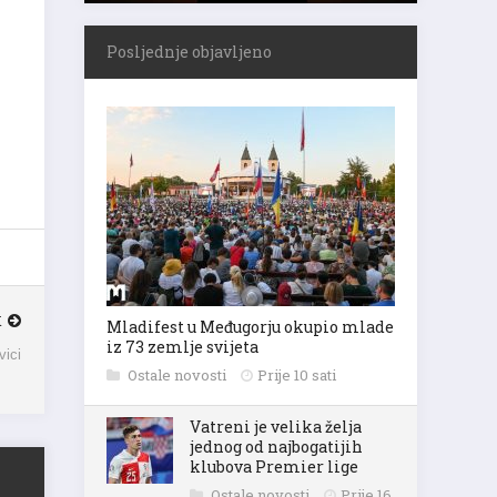
Posljednje objavljeno
K
Mladifest u Međugorju okupio mlade
iz 73 zemlje svijeta
vici
Ostale novosti
Prije 10 sati
Vatreni je velika želja
jednog od najbogatijih
klubova Premier lige
Ostale novosti
Prije 16