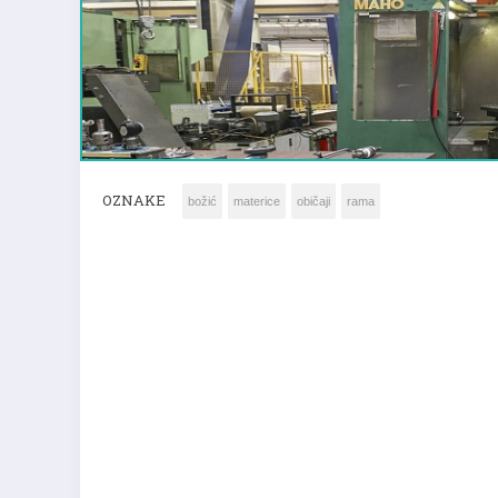
OZNAKE
božić
materice
običaji
rama