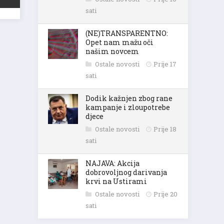
sati
(NE)TRANSPARENTNO:
Opet nam mažu oči
našim novcem
Ostale novosti
Prije 17
sati
Dodik kažnjen zbog rane
kampanje i zloupotrebe
djece
Ostale novosti
Prije 18
sati
NAJAVA: Akcija
dobrovoljnog darivanja
krvi na Ustirami
Ostale novosti
Prije 20
sati