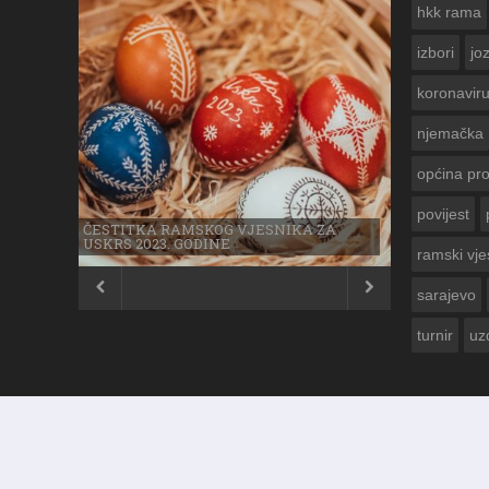
hkk rama
izbori
jo
koronavir
njemačka
općina pr
povijest
ČESTITKA RAMSKOG VJESNIKA ZA
USKRS 2023. GODINE
ramski vje


sarajevo
turnir
uz
© 2012 - 2026
Ramski Vjesnik
. Sva prava pridržana.
Izrada i održavanje:
KRAFTBIT | studio development