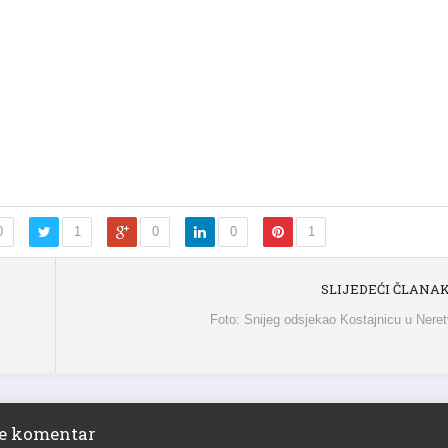
0
1
0
0
1
SLIJEDEĆI ČLANA
Foto: Snijeg odsjekao Kostajnicu u Neret
ite komentar