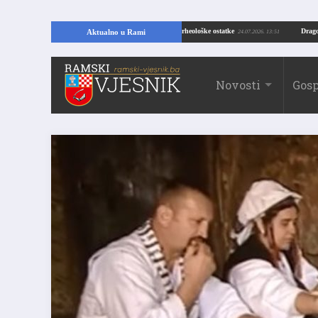
KO OTKRIĆE U RAMI: Kopajući temelje kuće, pronašao vrijedne arheološke ostatke
Aktualno u Rami
24.07.2026. 13:51
Novosti
Gosp