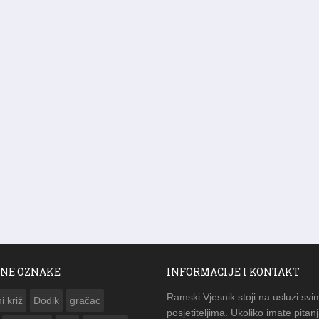
NE OZNAKE
INFORMACIJE I KONTAKT
Ramski Vjesnik stoji na usluzi svi
i križ
Dodik
gračac
posjetiteljima. Ukoliko imate pitanj