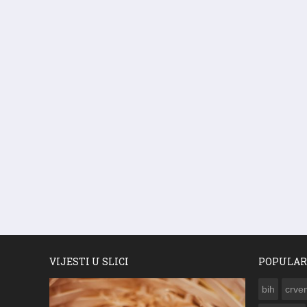
VIJESTI U SLICI
POPULAR
bih
crven