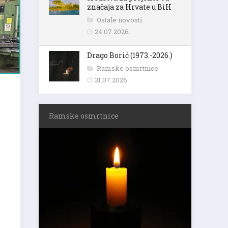
značaja za Hrvate u BiH
Ostale novosti
24.07.2026.
Drago Borić (1973.-2026.)
Ramske osmrtnice
31.07.2026.
Ramske osmrtnice