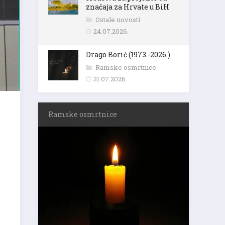
značaja za Hrvate u BiH
Ostale novosti
24.07.2026.
Drago Borić (1973.-2026.)
Ramske osmrtnice
31.07.2026.
Ramske osmrtnice