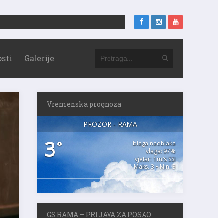
sti
Galerije
Vremenska prognoza
PROZOR - RAMA
3
°
blaga naoblaka
vlaga: 97%
vjetar: 1m/s SSI
Maks. 3 • Min. 3
GS RAMA – PRIJAVA ZA POSAO