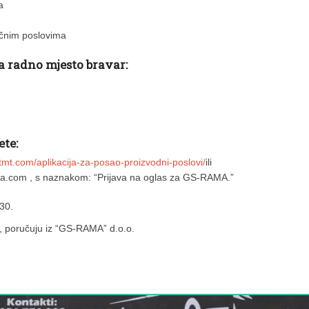
a
ličnim poslovima
za radno mjesto bravar:
te:
-tmt.com/aplikacija-za-posao-proizvodni-poslovi/
ili
ma.com
, s naznakom: “Prijava na oglas za GS-RAMA.”
30.
”, poručuju iz “GS-RAMA” d.o.o.