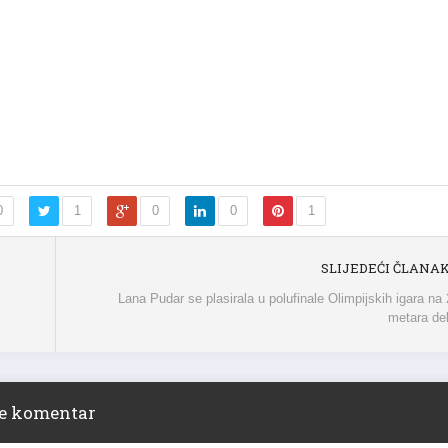
0
1
0
0
1
SLIJEDEĆI ČLANA
Lana Pudar se plasirala u polufinale Olimpijskih igara na
metara del
ite komentar