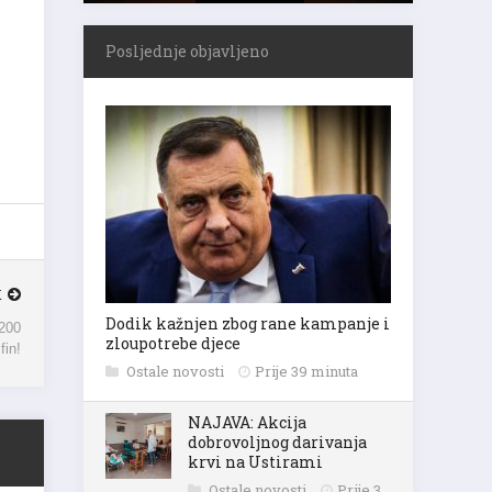
Posljednje objavljeno
K
 200
Dodik kažnjen zbog rane kampanje i
fin!
zloupotrebe djece
Ostale novosti
Prije 39 minuta
NAJAVA: Akcija
dobrovoljnog darivanja
krvi na Ustirami
Ostale novosti
Prije 3