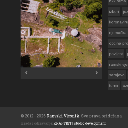
hkk rama
izbori
jo
koronavir
njemačka
općina pr
povijest
ČESTITKA RAMSKOG VJESNIKA ZA
USKRS 2023. GODINE
ramski vje


sarajevo
turnir
uz
© 2012 - 2026
Ramski Vjesnik
. Sva prava pridržana.
Izrada i održavanje:
KRAFTBIT | studio development