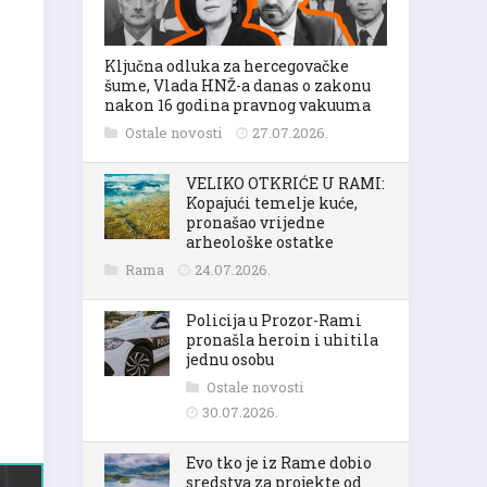
Ključna odluka za hercegovačke
šume, Vlada HNŽ-a danas o zakonu
nakon 16 godina pravnog vakuuma
Ostale novosti
27.07.2026.
VELIKO OTKRIĆE U RAMI:
Kopajući temelje kuće,
pronašao vrijedne
arheološke ostatke
Rama
24.07.2026.
Policija u Prozor-Rami
pronašla heroin i uhitila
jednu osobu
Ostale novosti
30.07.2026.
Evo tko je iz Rame dobio
sredstva za projekte od