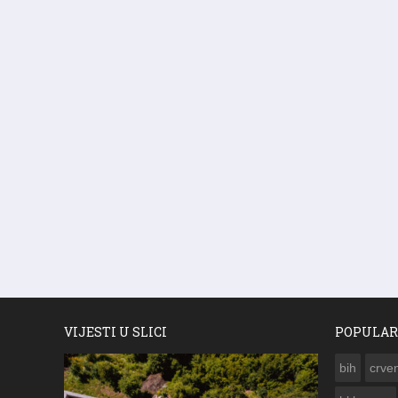
VIJESTI U SLICI
POPULAR
bih
crven