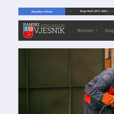
pajući temelje kuće, pronašao vrijedne arheološke ostatke
Drago Borić (1973
Aktualno u Rami
24.07.2026. 13:51
Novosti
Gosp