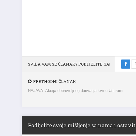
SVIĐA VAM SE ČLANAK? PODIJELITE GA!
PRETHODNI ČLANAK
NAJAVA: Akcija dobrovoljnog darivanja krvi u Ustirami
Podijelite svoje mišljenje sa nama i ostav