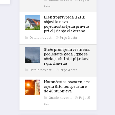
sata
Elektroprivreda HZHB
objavila nova
pojednostavljena pravila
priključenja elektrana
Ostale novosti
Prije 3 sata
Stiže promjena vremena,
pogledajte kada i gdje se
očekuju obilniji pljuskovi
i grmljavina
Ostale novosti
Prije 4 sata
Narančasto upozorenje za
cijelu BiH, temperature
do 40 stupnjeva
Ostale novosti
Prije 21
sat