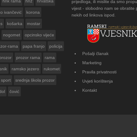
hnk rama
hnž
hrvatska
prijedloga, ili mislite da smo propu
vijest - slobodno nam se obratite
zo ivančević
korona
nekih od linkova ispod.
us
košarka
mostar
nogomet
opcinsko vijeće
ozor-rama
papa franjo
policija
Pošalji članak
prozor
prozor rama
rama
FOTOGALERIJA: Ču
Marketing
Vasti
snik
ramsko jezero
rukomet
Pravila privatnosti
sport
srednja škola prozor
Uvjeti korištenja
Kontakt
dol
čović