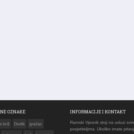
NE OZNAKE
INFORMACIJE I KONTAKT
Ramski Vjesnik stoji na usluzi svi
i križ
Dodik
gračac
posjetiteljima. Ukoliko imate pitanj