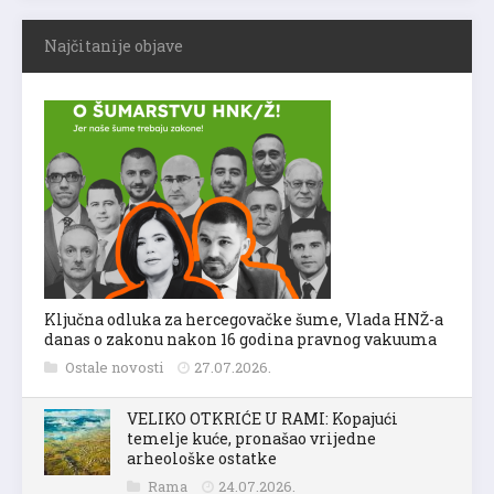
Najčitanije objave
Ključna odluka za hercegovačke šume, Vlada HNŽ-a
danas o zakonu nakon 16 godina pravnog vakuuma
Ostale novosti
27.07.2026.
VELIKO OTKRIĆE U RAMI: Kopajući
temelje kuće, pronašao vrijedne
arheološke ostatke
Rama
24.07.2026.