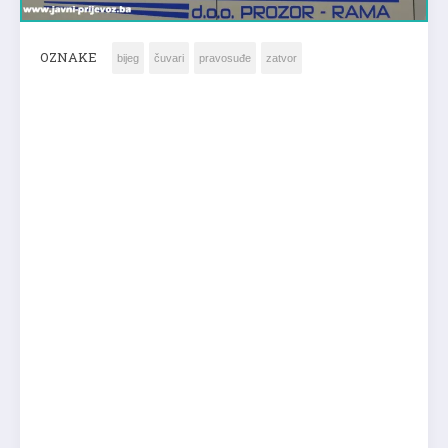
OZNAKE
bijeg
čuvari
pravosuđe
zatvor