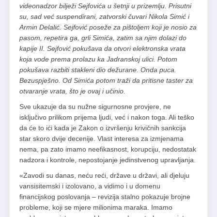
videonadzor bilježi Sejfovića u šetnji u prizemlju. Prisutni
su, sad već suspendirani, zatvorski čuvari Nikola Simić i
Armin Delalić. Sejfović poseže za pištoljem koji je nosio za
pasom, repetira ga, grli Simića, zatim sa njim dolazi do
kapije II. Sejfović pokušava da otvori elektronska vrata
koja vode prema prolazu ka Jadranskoj ulici. Potom
pokušava razbiti stakleni dio dežurane. Onda puca.
Bezuspješno. Od Simića potom traži da pritisne taster za
otvaranje vrata, što je ovaj i učinio.
Sve ukazuje da su nužne sigurnosne provjere, ne
isključivo prilikom prijema ljudi, već i nakon toga. Ali teško
da će to ići kada je Zakon o izvršenju krivičnih sankcija
star skoro dvije decenije. Vlast interesa za izmjenama
nema, pa zato imamo neefikasnost, korupciju, nedostatak
nadzora i kontrole, nepostojanje jedinstvenog upravljanja.
«Zavodi su danas, neću reći, države u državi, ali djeluju
vansisitemski i izolovano, a vidimo i u domenu
financijskog poslovanja – revizija stalno pokazuje brojne
probleme, koji se mjere milionima maraka. Imamo