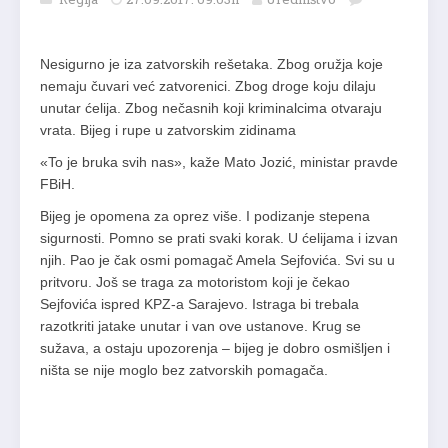
Nesigurno je iza zatvorskih rešetaka. Zbog oružja koje
nemaju čuvari već zatvorenici. Zbog droge koju dilaju
unutar ćelija. Zbog nečasnih koji kriminalcima otvaraju
vrata. Bijeg i rupe u zatvorskim zidinama
«To je bruka svih nas», kaže Mato Jozić, ministar pravde
FBiH.
Bijeg je opomena za oprez više. I podizanje stepena
sigurnosti. Pomno se prati svaki korak. U ćelijama i izvan
njih. Pao je čak osmi pomagač Amela Sejfovića. Svi su u
pritvoru. Još se traga za motoristom koji je čekao
Sejfovića ispred KPZ-a Sarajevo. Istraga bi trebala
razotkriti jatake unutar i van ove ustanove. Krug se
sužava, a ostaju upozorenja – bijeg je dobro osmišljen i
ništa se nije moglo bez zatvorskih pomagača.