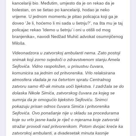
kancelariji bio. Međutim, umjesto da je on rekao da je
bolestan, on se šetao po kancelariji, hodao je neko
vrijeme. U jednom momentu je pitao policajca koji ga je
doveo ‘Je li, hoćemo li mi sada u šetnju?’, na šta mu je taj
policajac rekao ‘Idemo u šetnju’ i oni u otišli od mog
branjenika», navodi Nedžad Muhić advokat osumnjičenog
Miloša.
Videonadzora u zatvorskoj ambulanti nema. Zato postoji
snimak koji zorno svjedoči o zdravstvenom stanju Amela
Sejfovića. Vidno raspoložen, u prisustvu čuvara,
komunicira sa jednim od pritvorenika. Vrlo relaksirana
atmosfera vladala je na četvrtom spratu Centralnog
zatvoru samo 40-ak minuta uoči bjekstva. I zadržala se do
dolaska Nikole Simića, zatvorskog čuvara za kojeg se
sumnja da je omogućio bjekstvo Sejfoviću. Snimci
pokazuju prisan odnos čuvara Simića i pritvorenika
Sejfovića. Ovo ponašanje nije u skladu sa procedurama
koje su vrlo jasne kada je riječ o mjerama koje zatvorski
stražar provodi nad pritvorenikom. Potom dvojac kreće ka
zatvorskoj ambulanti, a dvadesetak minuta kasnije