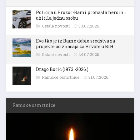
Policija u Prozor-Rami pronašla heroin i
uhitila jednu osobu
Ostale novosti
30.07.2026.
Evo tko je iz Rame dobio sredstva za
projekte od značaja za Hrvate u BiH
Ostale novosti
24.07.2026.
Drago Borić (1973.-2026.)
Ramske osmrtnice
31.07.2026.
Ramske osmrtnice