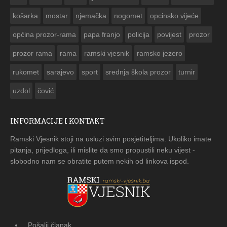
košarka
mostar
njemačka
nogomet
opcinsko vijeće
općina prozor-rama
papa franjo
policija
povijest
prozor
prozor rama
rama
ramski vjesnik
ramsko jezero
rukomet
sarajevo
sport
srednja škola prozor
turnir
uzdol
čović
INFORMACIJE I KONTAKT
Ramski Vjesnik stoji na usluzi svim posjetiteljima. Ukoliko imate
pitanja, prijedloga, ili mislite da smo propustili neku vijest -
slobodno nam se obratite putem nekih od linkova ispod.
Pošalji članak