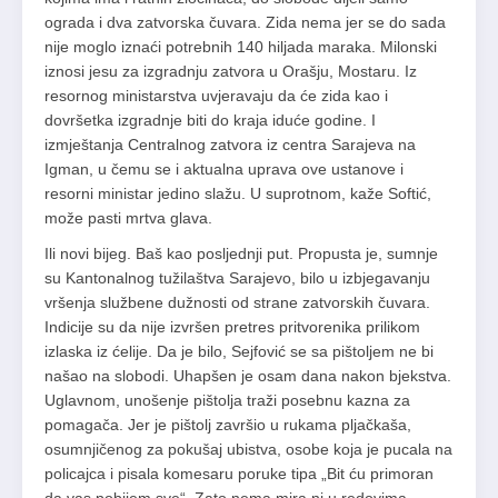
ograda i dva zatvorska čuvara. Zida nema jer se do sada
nije moglo iznaći potrebnih 140 hiljada maraka. Milonski
iznosi jesu za izgradnju zatvora u Orašju, Mostaru. Iz
resornog ministarstva uvjeravaju da će zida kao i
dovršetka izgradnje biti do kraja iduće godine. I
izmještanja Centralnog zatvora iz centra Sarajeva na
Igman, u čemu se i aktualna uprava ove ustanove i
resorni ministar jedino slažu. U suprotnom, kaže Softić,
može pasti mrtva glava.
Ili novi bijeg. Baš kao posljednji put. Propusta je, sumnje
su Kantonalnog tužilaštva Sarajevo, bilo u izbjegavanju
vršenja službene dužnosti od strane zatvorskih čuvara.
Indicije su da nije izvršen pretres pritvorenika prilikom
izlaska iz ćelije. Da je bilo, Sejfović se sa pištoljem ne bi
našao na slobodi. Uhapšen je osam dana nakon bjekstva.
Uglavnom, unošenje pištolja traži posebnu kazna za
pomagača. Jer je pištolj završio u rukama pljačkaša,
osumnjičenog za pokušaj ubistva, osobe koja je pucala na
policajca i pisala komesaru poruke tipa „Bit ću primoran