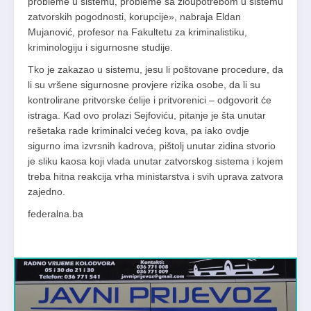
probleme u sistemu, probleme sa zloupotrebom u sistemu
zatvorskih pogodnosti, korupcije», nabraja Eldan
Mujanović, profesor na Fakultetu za kriminalistiku,
kriminologiju i sigurnosne studije.
Tko je zakazao u sistemu, jesu li poštovane procedure, da
li su vršene sigurnosne provjere rizika osobe, da li su
kontrolirane pritvorske ćelije i pritvorenici – odgovorit će
istraga. Kad ovo prolazi Sejfoviću, pitanje je šta unutar
rešetaka rade kriminalci većeg kova, pa iako ovdje
sigurno ima izvrsnih kadrova, pištolj unutar zidina stvorio
je sliku kaosa koji vlada unutar zatvorskog sistema i kojem
treba hitna reakcija vrha ministarstva i svih uprava zatvora
zajedno.
federalna.ba