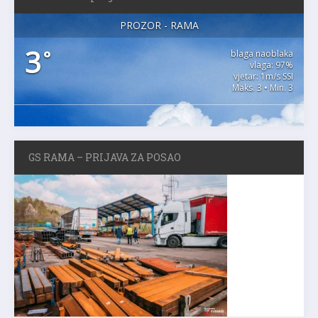
PROZOR - RAMA
3
°
blaga naoblaka
vlaga: 97%
vjetar: 1m/s SSI
Maks. 3 • Min. 3
GS RAMA – PRIJAVA ZA POSAO