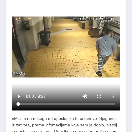
«Mislim na nekoga od uposlenika te ustanove. Bjeguncu
iz zatvora, prema infomacijama koje sam ja dobio, pištolj
je dostavljen s izvana. Onaj tko je unio i dao oružje ovom