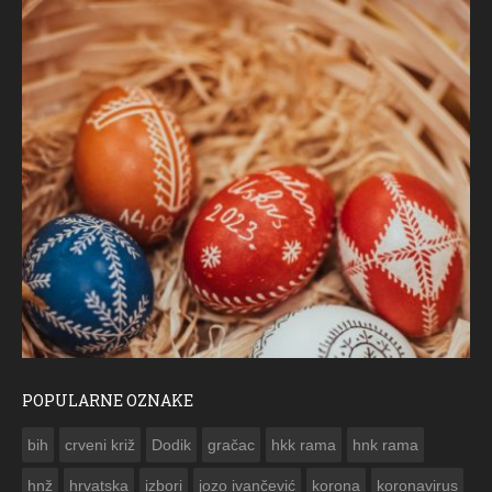
POPULARNE OZNAKE
ČESTITKA RAMSKOG VJESNIKA ZA USKRS 2023. GODINE
bih
crveni križ
Dodik
gračac
hkk rama
hnk rama


hnž
hrvatska
izbori
jozo ivančević
korona
koronavirus