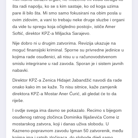
šta radi napolju, ko se s kim sastaje, ko od koga uzima
pare ili bilo šta. Mi smo samo fokusirani na obim posla u
ovim zidovim, a vani to trebaju neke druge sluzbe i organi
da vide tu spregu koja očigledno postoji», ističe Amer
Softić, direktor KPZ-a Miljacka Sarajevo.
Nije dobro ni u drugim zatvorima. Revizija ukazuje na
moguć finansijski kriminal. Sporne su privredne jedinice u
kojima rade osuđenici, ali nisu u u računovodstvenom
smislu integrirane u rad zavoda. Sporan je i sistem javnih
nabavki.
Direktor KPZ-a Zenica Hidajet Jabandžić navodi da rade
onako kako im se kaže. To nisu sitnice, kaže zamjenik
direktora KPZ-a Mostar Aner Ćurić, ali gledat će to da
riješe.
I ovdje svega ima davno se pokazalo. Recimo s bijegom
osuđenog ratnog zločinca Dominika Ilijaševića Come iz
mostarskog zatvora, koji i danas uživa slobodu. U
Kazneno-popravnom zavodu Igman 50 zatvorenik, među
kojima ima i ratnih zločinaca, do slobode dijeli samo