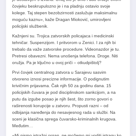
čovjeku beskrupulozno je i na pladnju ostavio svoje
kolege. Taj stepen bezobzirnosti zaslužuje maksimalnu
moguću kaznu», kaže Dragan Mioković, umirovljeni
policijski službenik.
Kažnjeni su. Trojica zatvorskih policajaca i medicinski
tehničar. Suspenzijom. I pritvorom u Zenici. I za njih bi
trebalo da važe zatvorske procedure. Videonazdor je tu.
Pretresi obavezni. Nema unošenja telefona. Droge. Niti
oružja. Pa je ključno u ovoj priči – otkudpištolj?
Prvi čovjek centralnog zatvora u Sarajevu sasvim
otvoreno iznosi precizne informacije. O podignutim
krivičnim prijavama. Čak njih 50 za godinu dana. 15
policijskih čuvara je pod disciplinskom sankcijom, a na
putu da izgube posao je njih šest, što zorno govori o
raširenosti korupcije u zatvoru. Propusti razni – od
odbijanja naređenja do nesavjesnog rada u službi. Na
sceni je klasična sprega čuvarsko-kriminalnih krugova.
Međutim…
«Mi nismo istražni organ, ne možemo mi voditi istragu ko