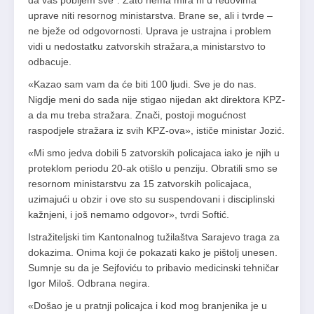
da vas pobijem sve“. Zato nema mira ni u redovima
uprave niti resornog ministarstva. Brane se, ali i tvrde –
ne bježe od odgovornosti. Uprava je ustrajna i problem
vidi u nedostatku zatvorskih stražara,a ministarstvo to
odbacuje.
«Kazao sam vam da će biti 100 ljudi. Sve je do nas.
Nigdje meni do sada nije stigao nijedan akt direktora KPZ-
a da mu treba stražara. Znači, postoji mogućnost
raspodjele stražara iz svih KPZ-ova», ističe ministar Jozić.
«Mi smo jedva dobili 5 zatvorskih policajaca iako je njih u
proteklom periodu 20-ak otišlo u penziju. Obratili smo se
resornom ministarstvu za 15 zatvorskih policajaca,
uzimajući u obzir i ove sto su suspendovani i disciplinski
kažnjeni, i još nemamo odgovor», tvrdi Softić.
Istražiteljski tim Kantonalnog tužilaštva Sarajevo traga za
dokazima. Onima koji će pokazati kako je pištolj unesen.
Sumnje su da je Sejfoviću to pribavio medicinski tehničar
Igor Miloš. Odbrana negira.
«Došao je u pratnji policajca i kod mog branjenika je u