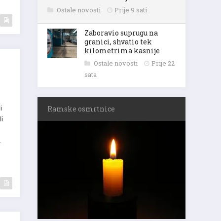
Ostale novosti
Prije 9 sati
Zaboravio suprugu na
granici, shvatio tek
kilometrima kasnije
Ostale novosti
Prije 22
sata
i
Ramske osmrtnice
i
u
.