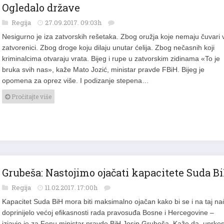
Ogledalo države
Regija
27.09.2017. 09:03h
Nesigurno je iza zatvorskih rešetaka. Zbog oružja koje nemaju čuvari 
zatvorenici. Zbog droge koju dilaju unutar ćelija. Zbog nečasnih koji
kriminalcima otvaraju vrata. Bijeg i rupe u zatvorskim zidinama «To je
bruka svih nas», kaže Mato Jozić, ministar pravde FBiH. Bijeg je
opomena za oprez više. I podizanje stepena…
Pročitajte više
Grubeša: Nastojimo ojačati kapacitete Suda B
Regija
11.02.2017. 17:00h
Kapacitet Suda BiH mora biti maksimalno ojačan kako bi se i na taj na
doprinijelo većoj efikasnosti rada pravosuđa Bosne i Hercegovine –
izjavio je za Fenu ministar pravde BiH Josip Grubeša. Kaže da, uprko