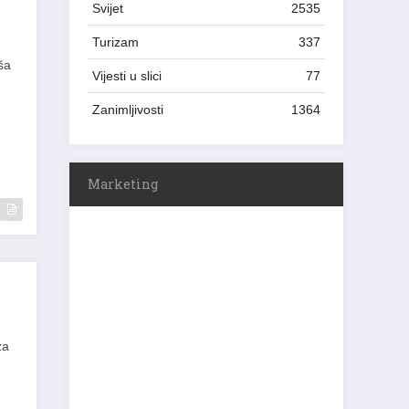
Svijet
2535
Turizam
337
ša
Vijesti u slici
77
Zanimljivosti
1364
Marketing
za