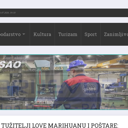
ić (1973.-2026.)
31.07.2026. 19:10
odarstvo
Kultura
Turizam
Sport
Zanimljivo
TUŽITELJI LOVE MARIHUANU I POŠTARE: