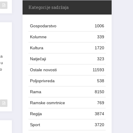
Kategorije sadržaja
Gospodarstvo
1006
Kolumne
339
Kultura
1720
 a
Natječaji
323
 u
ao
Ostale novosti
11593
Poljoprivreda
538
Rama
8150
Ramske osmrtnice
769
Regija
3874
Sport
3720