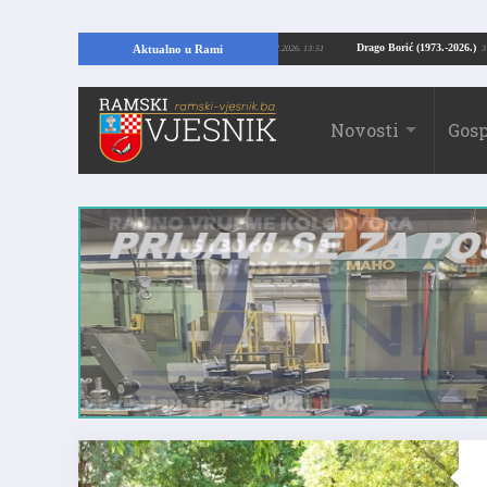
RAMI: Kopajući temelje kuće, pronašao vrijedne arheološke ostatke
Drago Bor
Aktualno u Rami
24.07.2026. 13:51
Novosti
Gosp