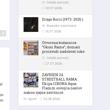
Ostale novosti
30.07.2026.
Drago Borić (1973.-2026.)
Ramske osmrtnice
31.07.2026.
Otvorena kušaonica
“Okusi Rame”, domaći
proizvodi nadohvat ruke
Ostale novosti
27.07.2026.
ZAVRŠEN 24.
STREETBALL RAMA:
Ekipa CIBONA Aqua
gi
Flamm osvojila naslov
nakon sjajne završnice
nja
Sport
02.08.2026.
nju