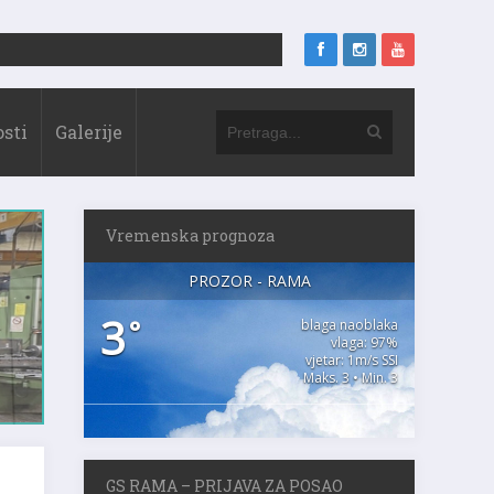
sti
Galerije
Vremenska prognoza
PROZOR - RAMA
3
°
blaga naoblaka
vlaga: 97%
vjetar: 1m/s SSI
Maks. 3 • Min. 3
GS RAMA – PRIJAVA ZA POSAO