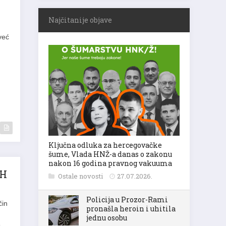
Najčitanije objave
već
Ključna odluka za hercegovačke
šume, Vlada HNŽ-a danas o zakonu
nakon 16 godina pravnog vakuuma
iH
Ostale novosti
27.07.2026.
Policija u Prozor-Rami
čin
pronašla heroin i uhitila
jednu osobu
s