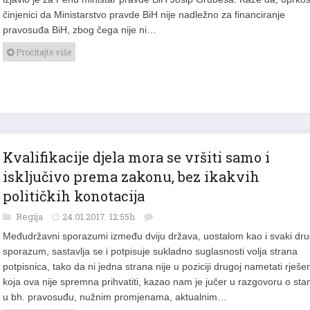
činjenici da Ministarstvo pravde BiH nije nadležno za financiranje
pravosuđa BiH, zbog čega nije ni…
Pročitajte više
Kvalifikacije djela mora se vršiti samo i
isključivo prema zakonu, bez ikakvih
političkih konotacija
Regija
24.01.2017. 12:55h
Međudržavni sporazumi između dviju država, uostalom kao i svaki dru
sporazum, sastavlja se i potpisuje sukladno suglasnosti volja strana
potpisnica, tako da ni jedna strana nije u poziciji drugoj nametati rješe
koja ova nije spremna prihvatiti, kazao nam je jučer u razgovoru o sta
u bh. pravosuđu, nužnim promjenama, aktualnim…