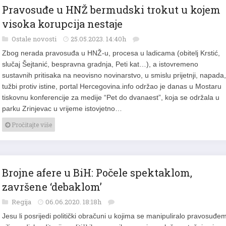
Pravosuđe u HNŽ bermudski trokut u kojem
visoka korupcija nestaje
Ostale novosti
25.05.2023. 14:40h
Zbog nerada pravosuđa u HNŽ-u, procesa u ladicama (obitelj Krstić,
slučaj Šejtanić, bespravna gradnja, Peti kat…), a istovremeno
sustavnih pritisaka na neovisno novinarstvo, u smislu prijetnji, napada,
tužbi protiv istine, portal Hercegovina.info održao je danas u Mostaru
tiskovnu konferencije za medije “Pet do dvanaest”, koja se održala u
parku Zrinjevac u vrijeme istovjetno…
Pročitajte više
Brojne afere u BiH: Počele spektaklom,
završene ‘debaklom’
Regija
06.06.2020. 18:18h
Jesu li posrijedi politički obračuni u kojima se manipuliralo pravosuđem