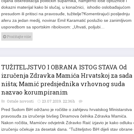
ciljana diskreditacija političkih suparnika, namjerno loše optužnice i
dokazni materijal kako bi slučaj, u konačnici, ishodio oslobađajućom
presudom ili pritisci na pravosuđe, tužitelje?Komentirajući posljednju
aferu za jedan medij, novinar Emil Karamatić poslužio se zanimljivom
usporedbom sa sportskim ribolovom: „Uhvati, poljubi…
Pročitajte više
TUŽITELJSTVO I OBRANA ISTOG STAVA Od
izručenja Zdravka Mamića Hrvatskoj za sada
ništa; Mamić predsjednika vrhovnog suda
nazvao korumpiranim
Ostale novosti
23.07.2019. 22:36h
Pred Sudom BiH održano je ročište o zahtjevu hrvatskog Ministarstva
pravosuđa za izručenje bivšeg Dinamova čelnika Zdravka Mamića.
Nakon ročišta, Mamićev odvjetnik Zdravko Raić izjavio je kako odluku 
izručenju očekuje za desetak dana. “Tužiteljstvo BiH dijeli stav obrane