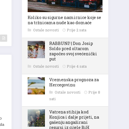
Koliko su sigurne namirnice koje se
na tržnicama nude kao domaće
Ostale novosti
Prije 2 sata
RABBUNI! | Don Josip
Soldo pred oltarom
započeo svoj svećenički
put
Ostale novosti
Prije 4 sata
Vremenska prognoza za
Hercegovinu
Ostale novosti
Prije 8
sati
Vatrena stihija kod
Konjica i dalje prijeti, na
o
gašenju angažirani
 da
resursi iz cijele BiH