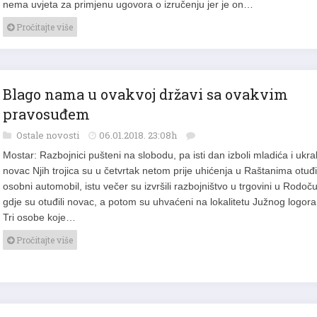
nema uvjeta za primjenu ugovora o izručenju jer je on…
Pročitajte više
Blago nama u ovakvoj državi sa ovakvim
pravosuđem
Ostale novosti
06.01.2018. 23:08h
Mostar: Razbojnici pušteni na slobodu, pa isti dan izboli mladića i ukral
novac Njih trojica su u četvrtak netom prije uhićenja u Raštanima otuđil
osobni automobil, istu večer su izvršili razbojništvo u trgovini u Rodoč
gdje su otuđili novac, a potom su uhvaćeni na lokalitetu Južnog logora
Tri osobe koje…
Pročitajte više