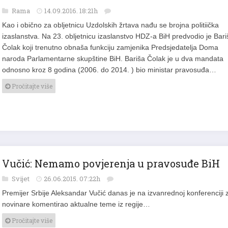
Rama
14.09.2016. 18:21h
Kao i obično za obljetnicu Uzdolskih žrtava nađu se brojna politiička
izaslanstva. Na 23. obljetnicu izaslanstvo HDZ-a BiH predvodio je Bari
Čolak koji trenutno obnaša funkciju zamjenika Predsjedatelja Doma
naroda Parlamentarne skupštine BiH. Bariša Čolak je u dva mandata
odnosno kroz 8 godina (2006. do 2014. ) bio ministar pravosuđa…
Pročitajte više
Vučić: Nemamo povjerenja u pravosuđe BiH
Svijet
26.06.2015. 07:22h
Premijer Srbije Aleksandar Vučić danas je na izvanrednoj konferenciji 
novinare komentirao aktualne teme iz regije…
Pročitajte više