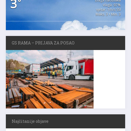
3
°
blaga naoblaka
vlaga: 97%
vjetar: 1m/s SSI
Maks. 3 • Min. 3
GS RAMA – PRIJAVA ZA POSAO
Najčitanije objave