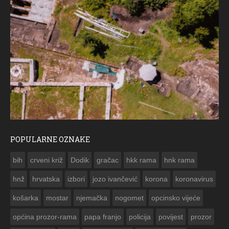
POPULARNE OZNAKE
ČESTITKA RAMSKOG VJESNIKA ZA USKRS 2023. GODINE
bih
crveni križ
Dodik
gračac
hkk rama
hnk rama


hnž
hrvatska
izbori
jozo ivančević
korona
koronavirus
košarka
mostar
njemačka
nogomet
opcinsko vijeće
općina prozor-rama
papa franjo
policija
povijest
prozor