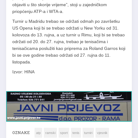
objaviti u što skorije vrijeme”, stoji u zajedničkom
priopćenju ATP-a i WTA-a.
Turnir u Madridu trebao se održati odmah po završetku
US Opena koji bi se trebao održati u New Yorku od 31.
kolovoza do 13. rujna, a uz turnir u Rimu, koji bi se trebao
održati od 20. do 27. rujna, trebao je tenisačima i
tenisačicama poslužiti kao priprema za Roland Garros koji
bi se ove godine trebao održati od 27. rujna do 11.
listopada.
Izvor: HINA
OZNAKE
atp
ramski
sport
tenis
turniri
vjesnik