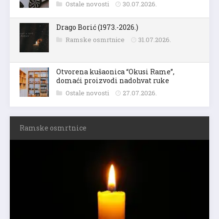
Ostale novosti
30.07.2026.
Drago Borić (1973.-2026.)
Ramske osmrtnice
31.07.2026.
Otvorena kušaonica “Okusi Rame”,
domaći proizvodi nadohvat ruke
Ostale novosti
27.07.2026.
Ramske osmrtnice