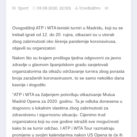
Sport
05.08.2020. 22:01h
Uredništvo
Ovogodišnji ATP i WTA teniski turniri u Madridu, koji su se
trebali igrati od 12. do 20. rujna, otkazani su u utorak
zbog zabrinutosti oko širenja pandemije koronavirusa,
objavili su organizatori.
Nakon što su krajem prošloga tjedna odgovorni za javno
zdravlje u glavnom španjolskom gradu savjetovali
organizatorima da otkažu održavanje turnira zbog porasta
broja zaraženih koronavirusom, to se samo nekoliko dana
kasnije i dogodilo.
“ATP i WTA sa žaljenjem potvrđuju otkazivanje Mutua
Madrid Opena za 2020. godinu. Ta je odluka donesena u
dogovoru s lokalnim vlastima zbog zabrinutosti za
zdravstvenu i sigurnosnu situaciju. Cijenimo trud
organizatora koji su ove godine istražili sve mogućnosti
kako bi se turnir održao. I ATP i WTA Tour razmatraju
promjene u svojim kalendarima nakon US Opena te će ih