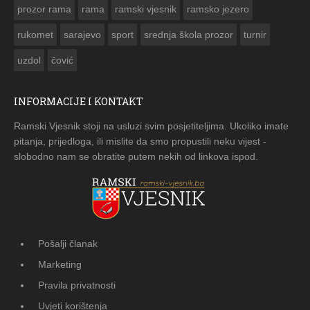
prozor rama
rama
ramski vjesnik
ramsko jezero
rukomet
sarajevo
sport
srednja škola prozor
turnir
uzdol
čović
INFORMACIJE I KONTAKT
Ramski Vjesnik stoji na usluzi svim posjetiteljima. Ukoliko imate
pitanja, prijedloga, ili mislite da smo propustili neku vijest -
slobodno nam se obratite putem nekih od linkova ispod.
Pošalji članak
Marketing
Pravila privatnosti
Uvjeti korištenja