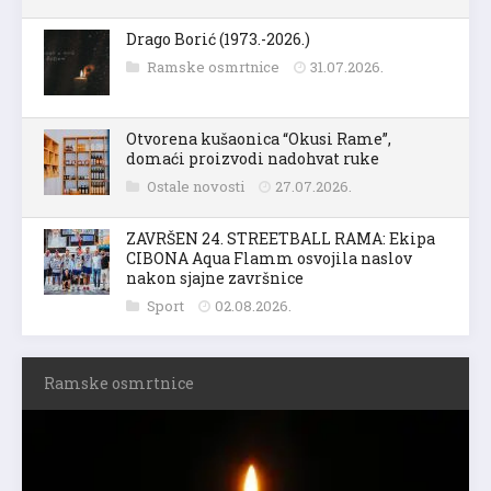
Drago Borić (1973.-2026.)
Ramske osmrtnice
31.07.2026.
Otvorena kušaonica “Okusi Rame”,
domaći proizvodi nadohvat ruke
Ostale novosti
27.07.2026.
ZAVRŠEN 24. STREETBALL RAMA: Ekipa
CIBONA Aqua Flamm osvojila naslov
nakon sjajne završnice
Sport
02.08.2026.
Ramske osmrtnice