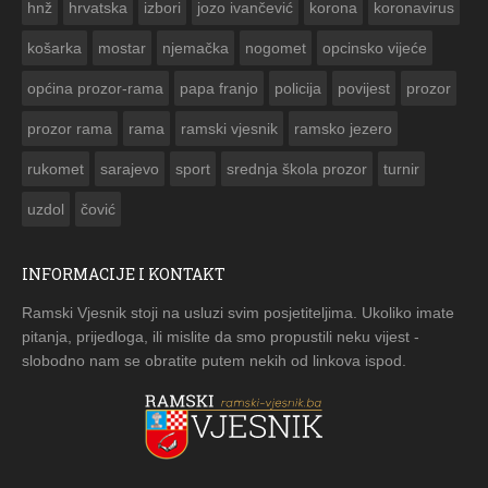
hnž
hrvatska
izbori
jozo ivančević
korona
koronavirus
košarka
mostar
njemačka
nogomet
opcinsko vijeće
općina prozor-rama
papa franjo
policija
povijest
prozor
prozor rama
rama
ramski vjesnik
ramsko jezero
rukomet
sarajevo
sport
srednja škola prozor
turnir
uzdol
čović
INFORMACIJE I KONTAKT
Ramski Vjesnik stoji na usluzi svim posjetiteljima. Ukoliko imate
pitanja, prijedloga, ili mislite da smo propustili neku vijest -
slobodno nam se obratite putem nekih od linkova ispod.