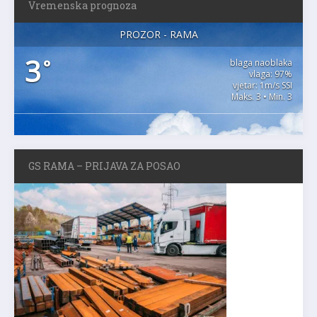
Vremenska prognoza
PROZOR - RAMA
3
°
blaga naoblaka
vlaga: 97%
vjetar: 1m/s SSI
Maks. 3 • Min. 3
GS RAMA – PRIJAVA ZA POSAO