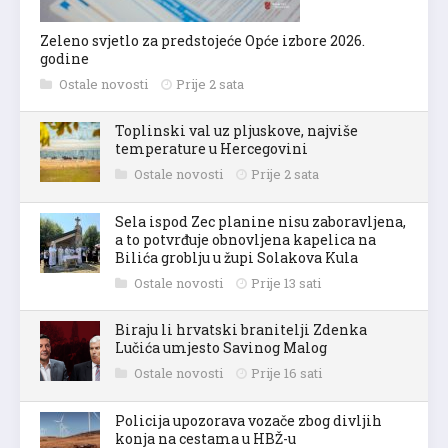
Zeleno svjetlo za predstojeće Opće izbore 2026.
godine
Ostale novosti
Prije 2 sata
Toplinski val uz pljuskove, najviše
temperature u Hercegovini
Ostale novosti
Prije 2 sata
Sela ispod Zec planine nisu zaboravljena,
a to potvrđuje obnovljena kapelica na
Bilića groblju u župi Solakova Kula
Ostale novosti
Prije 13 sati
Biraju li hrvatski branitelji Zdenka
Lučića umjesto Savinog Malog
Ostale novosti
Prije 16 sati
Policija upozorava vozače zbog divljih
konja na cestama u HBŽ-u