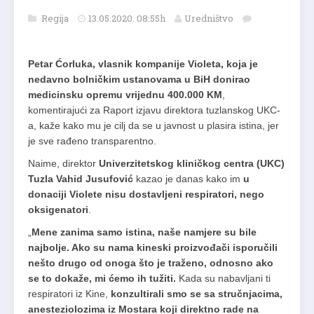
Regija
13.05.2020. 08:55h
Uredništvo
Petar Ćorluka, vlasnik kompanije Violeta, koja je
nedavno bolničkim ustanovama u BiH donirao
medicinsku opremu vrijednu 400.000 KM
,
komentirajući za Raport izjavu direktora tuzlanskog UKC-
a, kaže kako mu je cilj da se u javnost u plasira istina, jer
je sve rađeno transparentno.
Naime, direktor
Univerzitetskog kliničkog centra (UKC)
Tuzla Vahid Jusufović
kazao je danas kako im
u
donaciji Violete nisu dostavljeni respiratori, nego
oksigenatori
.
„
Mene zanima samo istina, naše namjere su bile
najbolje. Ako su nama kineski proizvođači isporučili
nešto drugo od onoga što je traženo, odnosno ako
se to dokaže, mi ćemo ih tužiti.
Kada su nabavljani ti
respiratori iz Kine,
konzultirali smo se sa stručnjacima,
anesteziolozima iz Mostara koji direktno rade na