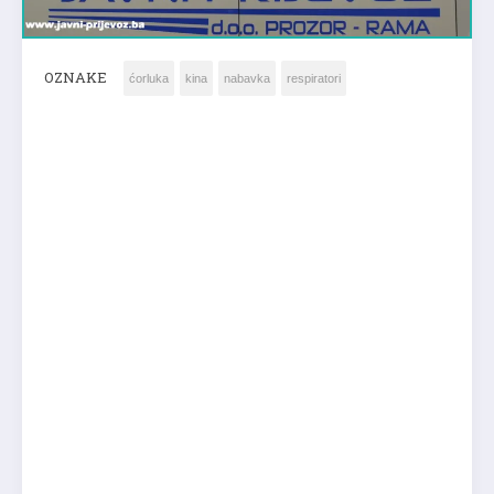
OZNAKE
ćorluka
kina
nabavka
respiratori