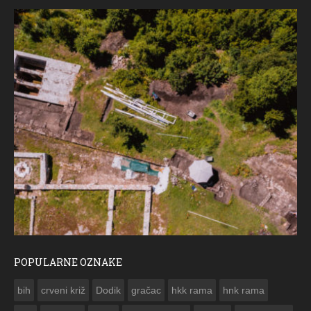
POPULARNE OZNAKE
ČESTITKA RAMSKOG VJESNIKA ZA USKRS 2023. GODINE
bih
crveni križ
Dodik
gračac
hkk rama
hnk rama

