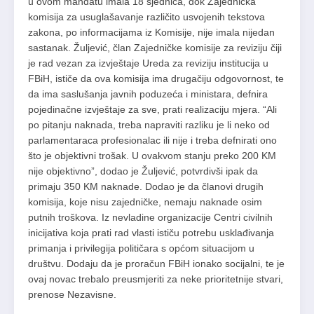
u ovom mandatu imala 18 sjednica, dok Zajednička
komisija za usuglašavanje različito usvojenih tekstova
zakona, po informacijama iz Komisije, nije imala nijedan
sastanak. Žuljević, član Zajedničke komisije za reviziju čiji
je rad vezan za izvještaje Ureda za reviziju institucija u
FBiH, ističe da ova komisija ima drugačiju odgovornost, te
da ima saslušanja javnih poduzeća i ministara, defnira
pojedinačne izvještaje za sve, prati realizaciju mjera. “Ali
po pitanju naknada, treba napraviti razliku je li neko od
parlamentaraca profesionalac ili nije i treba defnirati ono
što je objektivni trošak. U ovakvom stanju preko 200 KM
nije objektivno”, dodao je Žuljević, potvrdivši ipak da
primaju 350 KM naknade. Dodao je da članovi drugih
komisija, koje nisu zajedničke, nemaju naknade osim
putnih troškova. Iz nevladine organizacije Centri civilnih
inicijativa koja prati rad vlasti ističu potrebu usklađivanja
primanja i privilegija političara s općom situacijom u
društvu. Dodaju da je proračun FBiH ionako socijalni, te je
ovaj novac trebalo preusmjeriti za neke prioritetnije stvari,
prenose Nezavisne.