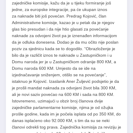
zajedničke komisije, kažu da je u tijeku formiranje još
jedne, za europske integracije, pa će ukupan iznos
za naknade biti još povećan. Predrag Kojović, član
Administrativne komisije, kazao je u petak da je njegov
glas bio presudan i da nije htio glasati za povećanje
naknade za odvojeni život pa je iznenađen informacijom
da je odluka donesena. Dodao je da mu očito nije poslan
poziv za sjednicu kada se to dogodilo. “Obrazloženje je
bilo da je različit iznos te naknade u Zastupničkom i u
Domu naroda jer je u Zastupničkom odranije 800 KM, a
Domu naroda 600 KM. Umjesto da se ide na
izjednačavanje sniženjem, otišlo se na povećanje”,
istaknuo je Kojović. Izaslanik Aner Žuljević podsjetio je da
je prošli mandat naknada za odvojeni život bila 300 KM,
ali je novi saziv povećao na 600 KM i sada na 800 KM.
Istovremeno, uzimajući u obzir broj članova dvije
zajedničke parlamentarne komisije, njima je od ožujka
prošle godine, kada im je počela isplata od po 350 KM, do
danas isplaćeno oko 92.000 KM, s tim da su se neki
članovi odrekli tog prava. Zajednička komisija za reviziju je