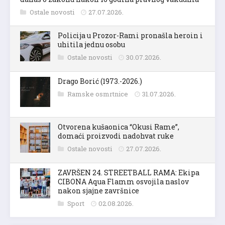
Ostale novosti
27.07.2026.
Policija u Prozor-Rami pronašla heroin i
uhitila jednu osobu
Ostale novosti
30.07.2026.
Drago Borić (1973.-2026.)
Ramske osmrtnice
31.07.2026.
Otvorena kušaonica “Okusi Rame”,
domaći proizvodi nadohvat ruke
Ostale novosti
27.07.2026.
ZAVRŠEN 24. STREETBALL RAMA: Ekipa
CIBONA Aqua Flamm osvojila naslov
nakon sjajne završnice
Sport
02.08.2026.