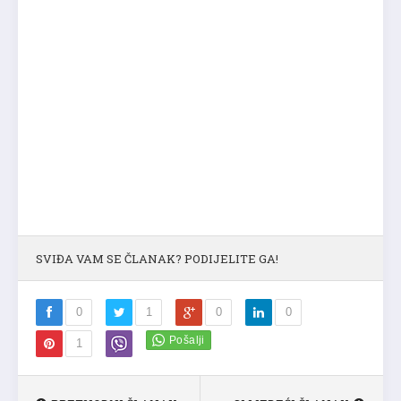
SVIĐA VAM SE ČLANAK? PODIJELITE GA!
0
1
0
0
1