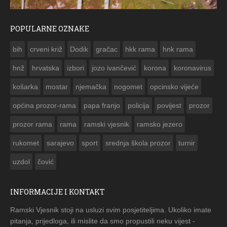
POPULARNE OZNAKE
ČESTITKA RAMSKOG VJESNIKA ZA USKRS 2023. GODINE
bih
crveni križ
Dodik
gračac
hkk rama
hnk rama


hnž
hrvatska
izbori
jozo ivančević
korona
koronavirus
košarka
mostar
njemačka
nogomet
opcinsko vijeće
općina prozor-rama
papa franjo
policija
povijest
prozor
prozor rama
rama
ramski vjesnik
ramsko jezero
rukomet
sarajevo
sport
srednja škola prozor
turnir
uzdol
čović
INFORMACIJE I KONTAKT
Ramski Vjesnik stoji na usluzi svim posjetiteljima. Ukoliko imate
pitanja, prijedloga, ili mislite da smo propustili neku vijest -