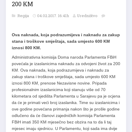
200 KM
Regija
04.02.2017. 16:41h
Uredništvo
Ova naknada, koja podrazumijeva i naknadu za zakup
stana i troškove smještaja, sada umjesto 600 KM
iznosi 800 KM.
Administrativna komisija Doma naroda Parlamenta FBiH
povećala je izaslanicima naknadu za odvojeni život za 200
KM. Ova naknada, koja podrazumijeva i naknadu za
zakup stana i troškove smještaja, sada umjesto 600 KM
iznosi 800 KM, prenose Nezavisne novine. Pripada
profesionalnim izaslanicima koji stanuju više od 70
kilometara od sjedišta Parlamenta u Sarajevu pa je ocjena
da će je primati veći broj izaslanika. Time su izaslanicima i
ove godine povećana primanja nakon što je prošle godine
odlučeno da će članovi zajedničkih komisija Parlamenta
FBiH imati 350 KM mjesečno bez obzira na to da li taj
mjesec imaju sjednicu. U Parlamentu, koji sada ima dvije