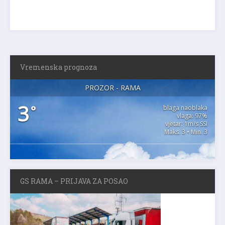
Vremenska prognoza
PROZOR - RAMA
3
°
blaga naoblaka
vlaga: 97%
vjetar: 1m/s SSI
Maks. 3 • Min. 3
GS RAMA – PRIJAVA ZA POSAO