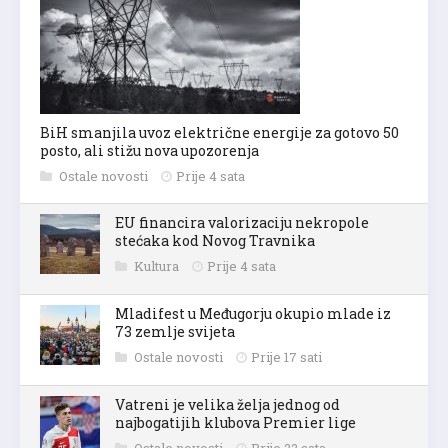
BiH smanjila uvoz električne energije za gotovo 50
posto, ali stižu nova upozorenja
Ostale novosti
Prije 4 sata
EU financira valorizaciju nekropole
stećaka kod Novog Travnika
Kultura
Prije 4 sata
Mladifest u Međugorju okupio mlade iz
73 zemlje svijeta
Ostale novosti
Prije 17 sati
Vatreni je velika želja jednog od
najbogatijih klubova Premier lige
Ostale novosti
Prije 22 sata