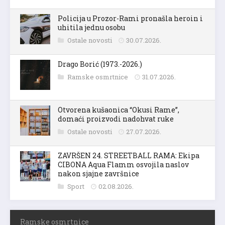
Policija u Prozor-Rami pronašla heroin i
uhitila jednu osobu
Ostale novosti
30.07.2026.
Drago Borić (1973.-2026.)
Ramske osmrtnice
31.07.2026.
Otvorena kušaonica “Okusi Rame”,
domaći proizvodi nadohvat ruke
Ostale novosti
27.07.2026.
ZAVRŠEN 24. STREETBALL RAMA: Ekipa
CIBONA Aqua Flamm osvojila naslov
nakon sjajne završnice
Sport
02.08.2026.
Ramske osmrtnice