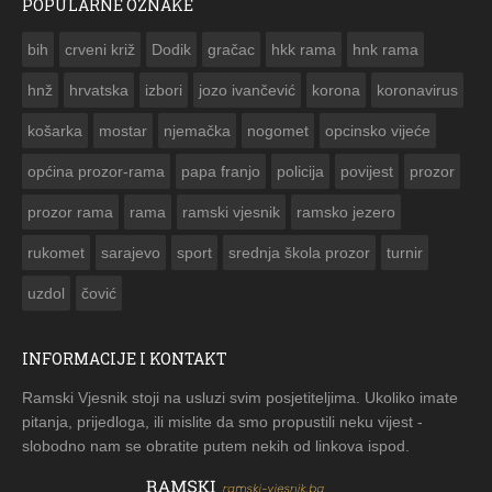
POPULARNE OZNAKE
ČESTITKA RAMSKOG VJESNIKA ZA USKRS 2023. GODINE
bih
crveni križ
Dodik
gračac
hkk rama
hnk rama


hnž
hrvatska
izbori
jozo ivančević
korona
koronavirus
košarka
mostar
njemačka
nogomet
opcinsko vijeće
općina prozor-rama
papa franjo
policija
povijest
prozor
prozor rama
rama
ramski vjesnik
ramsko jezero
rukomet
sarajevo
sport
srednja škola prozor
turnir
uzdol
čović
INFORMACIJE I KONTAKT
Ramski Vjesnik stoji na usluzi svim posjetiteljima. Ukoliko imate
pitanja, prijedloga, ili mislite da smo propustili neku vijest -
slobodno nam se obratite putem nekih od linkova ispod.