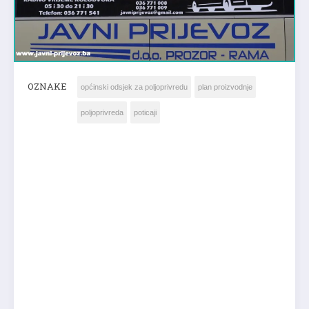
OZNAKE
općinski odsjek za poljoprivredu
plan proizvodnje
poljoprivreda
poticaji