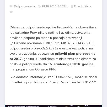
Poljoprivreda
28.10.2016. 20:28h
Uredništvo
Odsjek za poljoprivredu općine Prozor-Rama obavještava
da sukladno Pravilniku o načinu i uvjetima ostvarenja
novčane potpore po modelu poticaja proizvodnji
(„Službene novinama F BIH“, broj 60/14 , 75/14 i 76/16),
poljoprivredni proizvođači koji žele ostvarivati poticaj na
svoju proizvodnju, obvezni su
prijaviti plan
proizvodnje
za 2017.
godinu, županijskom ministarstvu nadležnom za
poslove poljoprivrede
do 15. studenoga
2016. godine
,
na propisanom Obrascu PPP.
Sve dodatne informacije kao i OBRAZAC, može se dobiti
u nadležnoj službi općine Prozor/Rama i na tel: 770 -552