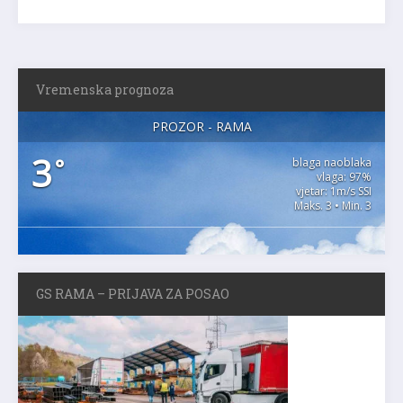
Vremenska prognoza
PROZOR - RAMA
3
°
blaga naoblaka
vlaga: 97%
vjetar: 1m/s SSI
Maks. 3 • Min. 3
GS RAMA – PRIJAVA ZA POSAO