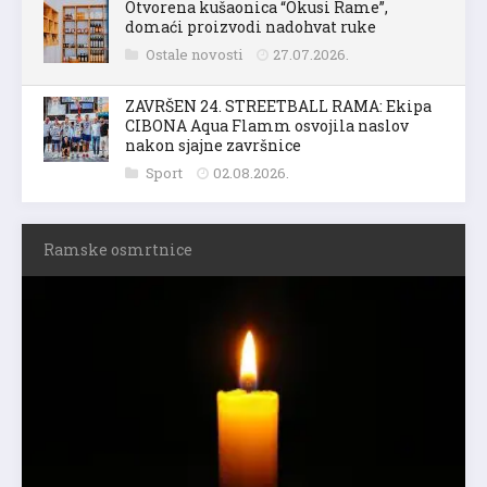
Otvorena kušaonica “Okusi Rame”,
domaći proizvodi nadohvat ruke
Ostale novosti
27.07.2026.
ZAVRŠEN 24. STREETBALL RAMA: Ekipa
CIBONA Aqua Flamm osvojila naslov
nakon sjajne završnice
Sport
02.08.2026.
Ramske osmrtnice