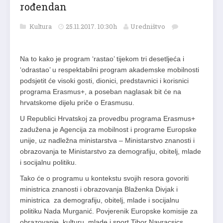
rođendan
Kultura
25.11.2017. 10:30h
Uredništvo
Na to kako je program ‘rastao’ tijekom tri desetljeća i
‘odrastao’ u respektabilni program akademske mobilnosti
podsjetit će visoki gosti, dionici, predstavnici i korisnici
programa Erasmus+, a poseban naglasak bit će na
hrvatskome dijelu priče o Erasmusu.
U Republici Hrvatskoj za provedbu programa Erasmus+
zadužena je Agencija za mobilnost i programe Europske
unije, uz nadležna ministarstva – Ministarstvo znanosti i
obrazovanja te Ministarstvo za demografiju, obitelj, mlade
i socijalnu politiku.
Tako će o programu u kontekstu svojih resora govoriti
ministrica znanosti i obrazovanja Blaženka Divjak i
ministrica za demografiju, obitelj, mlade i socijalnu
politiku Nada Murganić. Povjerenik Europske komisije za
obrazovanje, kulturu, mlade i sport Tibor Navracsics