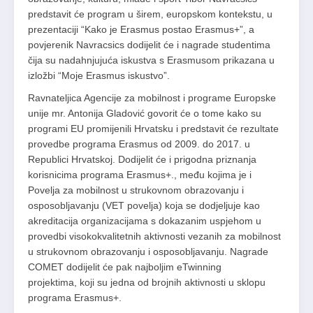
predstavit će program u širem, europskom kontekstu, u
prezentaciji “Kako je Erasmus postao Erasmus+”, a
povjerenik Navracsics dodijelit će i nagrade studentima
čija su nadahnjujuća iskustva s Erasmusom prikazana u
izložbi “Moje Erasmus iskustvo”.
Ravnateljica Agencije za mobilnost i programe Europske
unije mr. Antonija Gladović govorit će o tome kako su
programi EU promijenili Hrvatsku i predstavit će rezultate
provedbe programa Erasmus od 2009. do 2017. u
Republici Hrvatskoj. Dodijelit će i prigodna priznanja
korisnicima programa Erasmus+., među kojima je i
Povelja za mobilnost u strukovnom obrazovanju i
osposobljavanju (VET povelja) koja se dodjeljuje kao
akreditacija organizacijama s dokazanim uspjehom u
provedbi visokokvalitetnih aktivnosti vezanih za mobilnost
u strukovnom obrazovanju i osposobljavanju. Nagrade
COMET dodijelit će pak najboljim eTwinning
projektima, koji su jedna od brojnih aktivnosti u sklopu
programa Erasmus+.