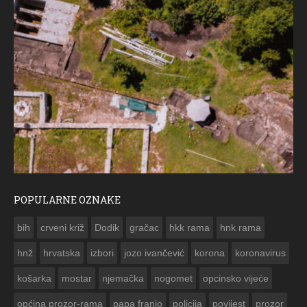
POPULARNE OZNAKE
ČESTITKA RAMSKOG VJESNIKA ZA USKRS 2023. GODINE
bih
crveni križ
Dodik
gračac
hkk rama
hnk rama


hnž
hrvatska
izbori
jozo ivančević
korona
koronavirus
košarka
mostar
njemačka
nogomet
opcinsko vijeće
općina prozor-rama
papa franjo
policija
povijest
prozor