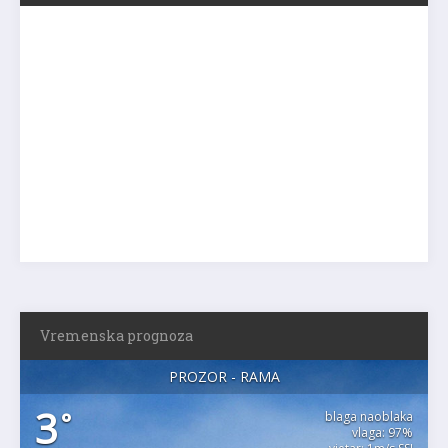
Vremenska prognoza
PROZOR - RAMA
3
°
blaga naoblaka
vlaga: 97%