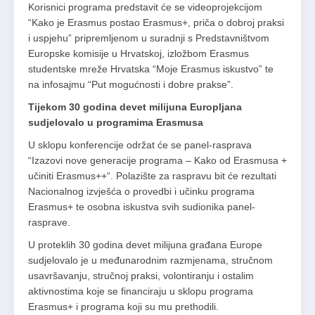
Korisnici programa predstavit će se videoprojekcijom
“Kako je Erasmus postao Erasmus+, priča o dobroj praksi
i uspjehu” pripremljenom u suradnji s Predstavništvom
Europske komisije u Hrvatskoj, izložbom Erasmus
studentske mreže Hrvatska “Moje Erasmus iskustvo” te
na infosajmu “Put mogućnosti i dobre prakse”.
Tijekom 30 godina devet milijuna Europljana
sudjelovalo u programima Erasmusa
U sklopu konferencije održat će se panel-rasprava
“Izazovi nove generacije programa – Kako od Erasmusa +
učiniti Erasmus++“. Polazište za raspravu bit će rezultati
Nacionalnog izvješća o provedbi i učinku programa
Erasmus+ te osobna iskustva svih sudionika panel-
rasprave.
U proteklih 30 godina devet milijuna građana Europe
sudjelovalo je u međunarodnim razmjenama, stručnom
usavršavanju, stručnoj praksi, volontiranju i ostalim
aktivnostima koje se financiraju u sklopu programa
Erasmus+ i programa koji su mu prethodili.