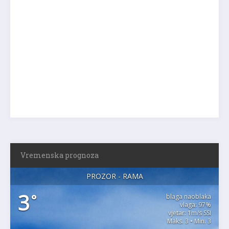
Vremenska prognoza
PROZOR - RAMA
3
°
blaga naoblaka
vlaga: 97%
vjetar: 1m/s SSI
Maks. 3 • Min. 3