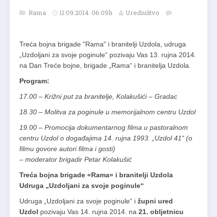
Rama
11.09.2014. 06:09h
Uredništvo
Treća bojna brigade "Rama" i branitelji Uzdola, udruga
„Uzdoljani za svoje poginule“ pozivaju Vas 13. rujna 2014.
na Dan Treće bojne, brigade „Rama“ i branitelja Uzdola.
Program:
17.00 – Križni put za branitelje, Kolakušići – Gradac
18.30 – Molitva za poginule u memorijalnom centru Uzdol
19.00 – Promocija dokumentarnog filma u pastoralnom
centru Uzdol o događajima 14. rujna 1993. „Uzdol 41“ (o
filmu govore autori filma i gosti)
– moderator brigadir Petar Kolakušić
Treća bojna brigade «Rama» i branitelji Uzdola
Udruga „Uzdoljani za svoje poginule“
Udruga „Uzdoljani za svoje poginule“ i
župni ured
Uzdol
pozivaju Vas 14. rujna 2014. na
21. obljetnicu