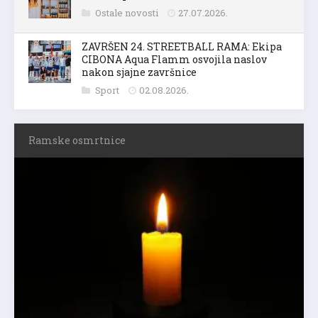
Ostale novosti
27.07.2026.
ZAVRŠEN 24. STREETBALL RAMA: Ekipa
CIBONA Aqua Flamm osvojila naslov
nakon sjajne završnice
Sport
02.08.2026.
Ramske osmrtnice