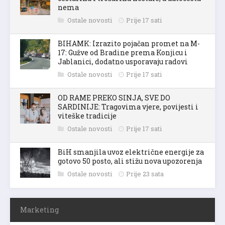
nema
Ostale novosti
Prije 17 sati
BIHAMK: Izrazito pojačan promet na M-
17: Gužve od Bradine prema Konjicu i
Jablanici, dodatno usporavaju radovi
Ostale novosti
Prije 17 sati
OD RAME PREKO SINJA, SVE DO
SARDINIJE: Tragovima vjere, povijesti i
viteške tradicije
Ostale novosti
Prije 17 sati
BiH smanjila uvoz električne energije za
gotovo 50 posto, ali stižu nova upozorenja
Ostale novosti
Prije 23 sata
Marketing