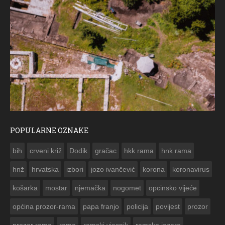
POPULARNE OZNAKE
ČESTITKA RAMSKOG VJESNIKA ZA USKRS 2023. GODINE
bih
crveni križ
Dodik
gračac
hkk rama
hnk rama


hnž
hrvatska
izbori
jozo ivančević
korona
koronavirus
košarka
mostar
njemačka
nogomet
opcinsko vijeće
općina prozor-rama
papa franjo
policija
povijest
prozor
prozor rama
rama
ramski vjesnik
ramsko jezero