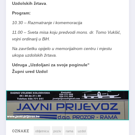
Uzdolskih žrtava
.
Program:
10.30 – Razmatranje i komemoracija
11.00 – Sveta misa koju predvodi mons. dr. Tomo Vukšić,
vojni ordinarij u BiH.
Na završetku opijelo u memorijalnom centru i mjestu
ukopa uzdolskih žrtava.
Udruga „Uzdoljani za svoje poginule“
Župni ured Uzdol
OZNAKE
obljetnica
poziv
rama
uzdol