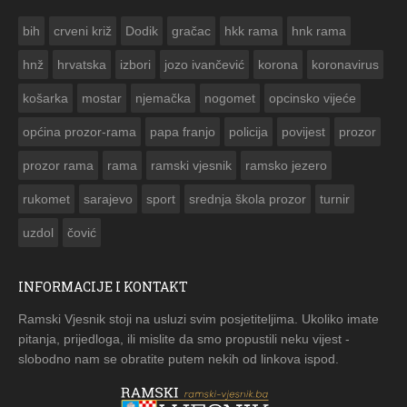
ČESTITKA RAMSKOG VJESNIKA ZA USKRS 2023. GODINE
bih
crveni križ
Dodik
gračac
hkk rama
hnk rama


hnž
hrvatska
izbori
jozo ivančević
korona
koronavirus
košarka
mostar
njemačka
nogomet
opcinsko vijeće
općina prozor-rama
papa franjo
policija
povijest
prozor
prozor rama
rama
ramski vjesnik
ramsko jezero
rukomet
sarajevo
sport
srednja škola prozor
turnir
uzdol
čović
INFORMACIJE I KONTAKT
Ramski Vjesnik stoji na usluzi svim posjetiteljima. Ukoliko imate
pitanja, prijedloga, ili mislite da smo propustili neku vijest -
slobodno nam se obratite putem nekih od linkova ispod.