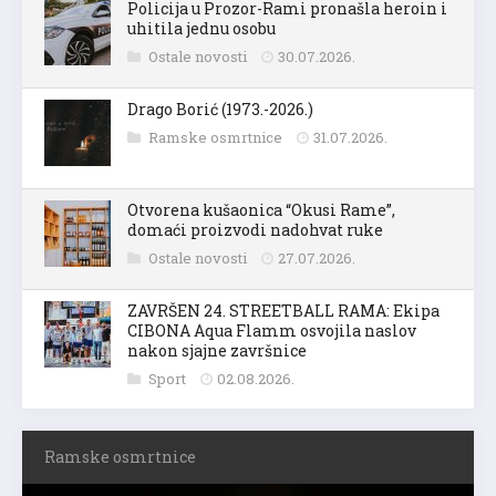
Policija u Prozor-Rami pronašla heroin i
uhitila jednu osobu
Ostale novosti
30.07.2026.
Drago Borić (1973.-2026.)
Ramske osmrtnice
31.07.2026.
Otvorena kušaonica “Okusi Rame”,
domaći proizvodi nadohvat ruke
Ostale novosti
27.07.2026.
ZAVRŠEN 24. STREETBALL RAMA: Ekipa
CIBONA Aqua Flamm osvojila naslov
nakon sjajne završnice
Sport
02.08.2026.
Ramske osmrtnice