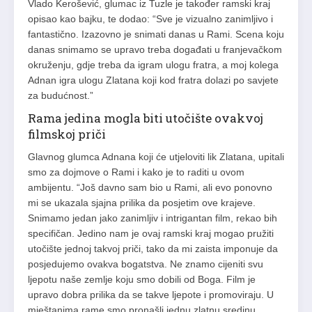
Vlado Kerošević, glumac iz Tuzle je također ramski kraj
opisao kao bajku, te dodao: “Sve je vizualno zanimljivo i
fantastično. Izazovno je snimati danas u Rami. Scena koju
danas snimamo se upravo treba događati u franjevačkom
okruženju, gdje treba da igram ulogu fratra, a moj kolega
Adnan igra ulogu Zlatana koji kod fratra dolazi po savjete
za budućnost.”
Rama jedina mogla biti utočište ovakvoj
filmskoj priči
Glavnog glumca Adnana koji će utjeloviti lik Zlatana, upitali
smo za dojmove o Rami i kako je to raditi u ovom
ambijentu. “Još davno sam bio u Rami, ali evo ponovno
mi se ukazala sjajna prilika da posjetim ove krajeve.
Snimamo jedan jako zanimljiv i intrigantan film, rekao bih
specifičan. Jedino nam je ovaj ramski kraj mogao pružiti
utočište jednoj takvoj priči, tako da mi zaista imponuje da
posjedujemo ovakva bogatstva. Ne znamo cijeniti svu
ljepotu naše zemlje koju smo dobili od Boga. Film je
upravo dobra prilika da se takve ljepote i promoviraju. U
mještanima rame smo pronašli jednu zlatnu sredinu