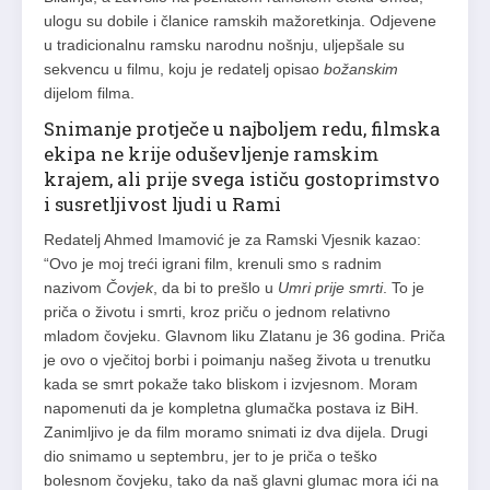
ulogu su dobile i članice ramskih mažoretkinja. Odjevene
u tradicionalnu ramsku narodnu nošnju, uljepšale su
sekvencu u filmu, koju je redatelj opisao
božanskim
dijelom filma.
Snimanje protječe u najboljem redu, filmska
ekipa ne krije oduševljenje ramskim
krajem, ali prije svega ističu gostoprimstvo
i susretljivost ljudi u Rami
Redatelj Ahmed Imamović je za Ramski Vjesnik kazao:
“Ovo je moj treći igrani film, krenuli smo s radnim
nazivom
Čovjek
, da bi to prešlo u
Umri prije smrti
. To je
priča o životu i smrti, kroz priču o jednom relativno
mladom čovjeku. Glavnom liku Zlatanu je 36 godina. Priča
je ovo o vječitoj borbi i poimanju našeg života u trenutku
kada se smrt pokaže tako bliskom i izvjesnom. Moram
napomenuti da je kompletna glumačka postava iz BiH.
Zanimljivo je da film moramo snimati iz dva dijela. Drugi
dio snimamo u septembru, jer to je priča o teško
bolesnom čovjeku, tako da naš glavni glumac mora ići na