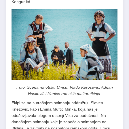
Kengur itd.
Foto: Scena na otoku Umcu, Vlado Kerošević, Adnan
Hasković i članice ramskih mažoretkinja
Ekipi se na sutrašnjem snimanju pridružuju Slaven
Knezović, kao i Emina Muftić Minka, koja nas je
oduševljavala ulogom u seriji Viza za budućnost. Na
današnjem snimanju koje je započelo snimanjem na
Blidinju, a završilo na poznatom ramskom otoku Umcu,