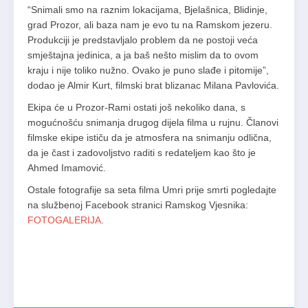
“Snimali smo na raznim lokacijama, Bjelašnica, Blidinje,
grad Prozor, ali baza nam je evo tu na Ramskom jezeru.
Produkciji je predstavljalo problem da ne postoji veća
smještajna jedinica, a ja baš nešto mislim da to ovom
kraju i nije toliko nužno. Ovako je puno slađe i pitomije”,
dodao je Almir Kurt, filmski brat blizanac Milana Pavlovića.
Ekipa će u Prozor-Rami ostati još nekoliko dana, s
mogućnošću snimanja drugog dijela filma u rujnu. Članovi
filmske ekipe ističu da je atmosfera na snimanju odlična,
da je čast i zadovoljstvo raditi s redateljem kao što je
Ahmed Imamović.
Ostale fotografije sa seta filma Umri prije smrti pogledajte
na službenoj Facebook stranici Ramskog Vjesnika:
FOTOGALERIJA
.