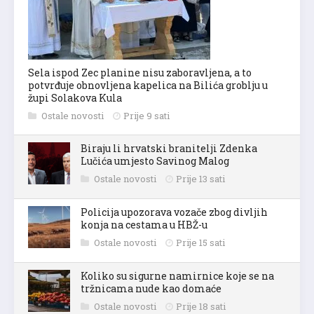
Sela ispod Zec planine nisu zaboravljena, a to
potvrđuje obnovljena kapelica na Bilića groblju u
župi Solakova Kula
Ostale novosti
Prije 9 sati
Biraju li hrvatski branitelji Zdenka
Lučića umjesto Savinog Malog
Ostale novosti
Prije 13 sati
Policija upozorava vozače zbog divljih
konja na cestama u HBŽ-u
Ostale novosti
Prije 15 sati
Koliko su sigurne namirnice koje se na
tržnicama nude kao domaće
Ostale novosti
Prije 18 sati