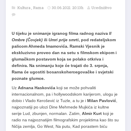
Kultura
,
Rama
30.06.2021. 20:13h
Uredništvo
U tijeku je snimanje igranog filma radnog naziva
Il
Ombre (Čovjek)
ili
Umri prije smrti
, pod redateljskom
palicom Ahmeda Imamovića. Ramski Vjesnik je
ekskluzivno proveo dan na setu s filmskom ekipom i
glumačkom postavom koja se polako otkriva i
definira. Na snimanju koje će trajati do 3. srpnja,
Rama će ugostiti bosanskohercegovačke i svjetski
poznate glumce.
Uz
Adnana Haskovića
koji se može pohvaliti
internacionalnom, pa i hollywoodskom karijerom, ulogu je
dobio i Vlado Kerošević iz Tuzle, a tu je i
Milan Pavlović
,
najpoznatiji po ulozi Dine Mehmede Mujkića iz kultne
serije Lud, zbunjen, normalan. Zatim,
Almir Kurt
koji je
radio na najpoznatijim filmografskim projektima kao što su
Ničija zemlja, Go West, Na putu, Kad porastem biću