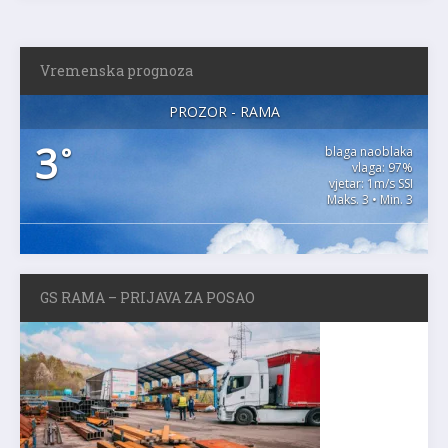
Vremenska prognoza
PROZOR - RAMA
3
°
blaga naoblaka
vlaga: 97%
vjetar: 1m/s SSI
Maks. 3 • Min. 3
GS RAMA – PRIJAVA ZA POSAO