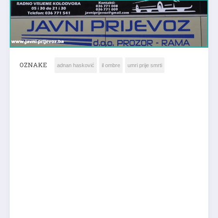
OZNAKE
adnan hasković
il ombre
umri prije smrti