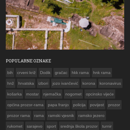
POPULARNE OZNAKE
ČESTITKA RAMSKOG VJESNIKA ZA USKRS 2023. GODINE
bih
crveni križ
Dodik
gračac
hkk rama
hnk rama


hnž
hrvatska
izbori
jozo ivančević
korona
koronavirus
košarka
mostar
njemačka
nogomet
opcinsko vijeće
općina prozor-rama
papa franjo
policija
povijest
prozor
prozor rama
rama
ramski vjesnik
ramsko jezero
rukomet
sarajevo
sport
srednja škola prozor
turnir