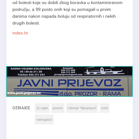
od bolesti koje su dobili zbog boravka u kontaminiranom
području, a 99 posto onih koji su pomagali u prvim
danima nakon napada boluju od respiratornih i nekih
drugih bolesti.
index.hr
OZNAKE
11.rujan
pomoć
rušenje "blizanaca"
smrt
vatrogasci