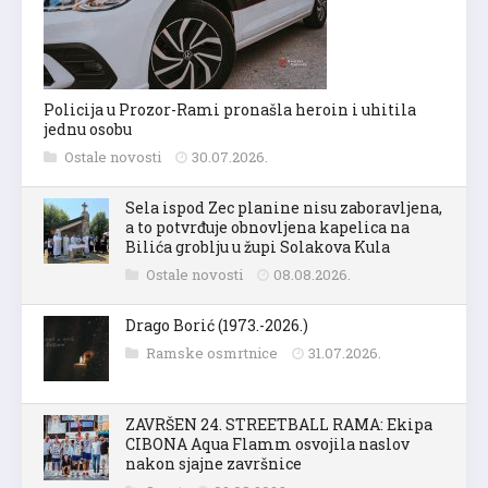
Policija u Prozor-Rami pronašla heroin i uhitila
jednu osobu
Ostale novosti
30.07.2026.
Sela ispod Zec planine nisu zaboravljena,
a to potvrđuje obnovljena kapelica na
Bilića groblju u župi Solakova Kula
Ostale novosti
08.08.2026.
Drago Borić (1973.-2026.)
Ramske osmrtnice
31.07.2026.
ZAVRŠEN 24. STREETBALL RAMA: Ekipa
CIBONA Aqua Flamm osvojila naslov
nakon sjajne završnice