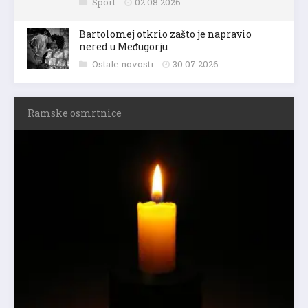
Sport
02.08.2026.
Bartolomej otkrio zašto je napravio
nered u Međugorju
Ostale novosti
30.07.2026.
Ramske osmrtnice