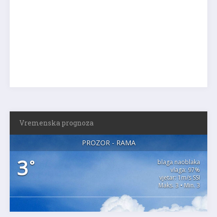
Vremenska prognoza
PROZOR - RAMA
3
°
blaga naoblaka
vlaga: 97%
vjetar: 1m/s SSI
Maks. 3 • Min. 3