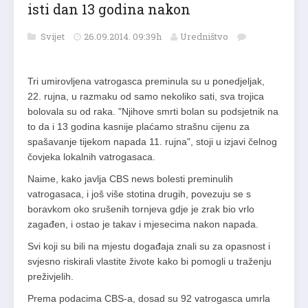
isti dan 13 godina nakon
Svijet
26.09.2014. 09:39h
Uredništvo
Tri umirovljena vatrogasca preminula su u ponedjeljak,
22. rujna, u razmaku od samo nekoliko sati, sva trojica
bolovala su od raka. "Njihove smrti bolan su podsjetnik na
to da i 13 godina kasnije plaćamo strašnu cijenu za
spašavanje tijekom napada 11. rujna", stoji u izjavi čelnog
čovjeka lokalnih vatrogasaca.
Naime, kako javlja CBS news bolesti preminulih
vatrogasaca, i još više stotina drugih, povezuju se s
boravkom oko srušenih tornjeva gdje je zrak bio vrlo
zagađen, i ostao je takav i mjesecima nakon napada.
Svi koji su bili na mjestu događaja znali su za opasnost i
svjesno riskirali vlastite živote kako bi pomogli u traženju
preživjelih.
Prema podacima CBS-a, dosad su 92 vatrogasca umrla