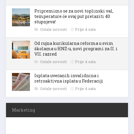
Pripremimo se za novi toplinski val,
temperature će ovaj put prelaziti 40
stupnjeva!
Ostale novosti
Prije 4 sata
Od rujna kurikularna reforma u svim
školama u HNŽ-u, novi programi za II. i
VII. razred
Ostale novosti
Prije 4 sata
Isplata uvećanih invalidnina i
retroaktivna isplata u Federaciji
Ostale novosti
Prije 4 sata
Marketing