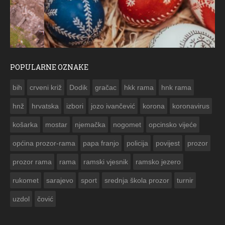
POPULARNE OZNAKE
ČESTITKA RAMSKOG VJESNIKA ZA USKRS 2023. GODINE
bih
crveni križ
Dodik
gračac
hkk rama
hnk rama


hnž
hrvatska
izbori
jozo ivančević
korona
koronavirus
košarka
mostar
njemačka
nogomet
opcinsko vijeće
općina prozor-rama
papa franjo
policija
povijest
prozor
prozor rama
rama
ramski vjesnik
ramsko jezero
rukomet
sarajevo
sport
srednja škola prozor
turnir
uzdol
čović