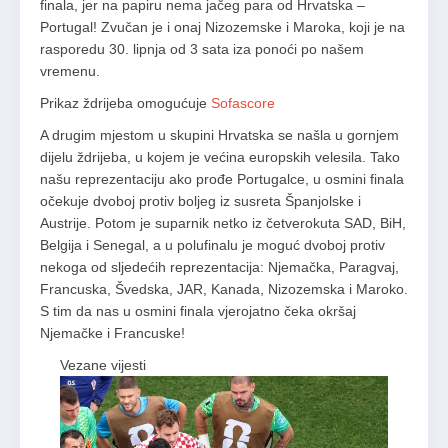
finala, jer na papiru nema jačeg para od Hrvatska –
Portugal! Zvučan je i onaj Nizozemske i Maroka, koji je na
rasporedu 30. lipnja od 3 sata iza ponoći po našem
vremenu.
Prikaz ždrijeba omogućuje
Sofascore
A drugim mjestom u skupini Hrvatska se našla u gornjem
dijelu ždrijeba, u kojem je većina europskih velesila. Tako
našu reprezentaciju ako prođe Portugalce, u osmini finala
očekuje dvoboj protiv boljeg iz susreta Španjolske i
Austrije. Potom je suparnik netko iz četverokuta SAD, BiH,
Belgija i Senegal, a u polufinalu je moguć dvoboj protiv
nekoga od sljedećih reprezentacija: Njemačka, Paragvaj,
Francuska, Švedska, JAR, Kanada, Nizozemska i Maroko.
S tim da nas u osmini finala vjerojatno čeka okršaj
Njemačke i Francuske!
Vezane vijesti