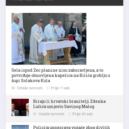
Sela ispod Zec planine nisu zaboravljena, a to
potvrđuje obnovljena kapelica na Bilića groblju u
župi Solakova Kula
Ostale novosti
Prije 7 sati
Biraju li hrvatski branitelji Zdenka
Lučića umjesto Savinog Malog
Ostale novosti
Prije 10 sati
Policija upozorava vozače zbog divljih