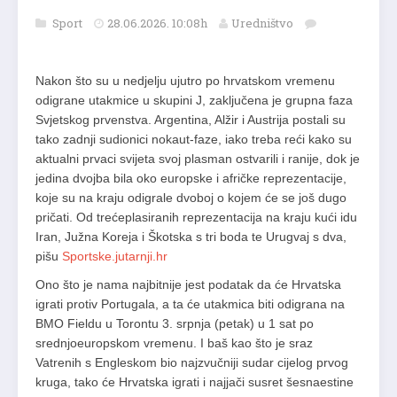
Sport
28.06.2026. 10:08h
Uredništvo
Nakon što su u nedjelju ujutro po hrvatskom vremenu
odigrane utakmice u skupini J, zaključena je grupna faza
Svjetskog prvenstva. Argentina, Alžir i Austrija postali su
tako zadnji sudionici nokaut-faze, iako treba reći kako su
aktualni prvaci svijeta svoj plasman ostvarili i ranije, dok je
jedina dvojba bila oko europske i afričke reprezentacije,
koje su na kraju odigrale dvoboj o kojem će se još dugo
pričati. Od trećeplasiranih reprezentacija na kraju kući idu
Iran, Južna Koreja i Škotska s tri boda te Urugvaj s dva,
pišu
Sportske.jutarnji.hr
Ono što je nama najbitnije jest podatak da će Hrvatska
igrati protiv Portugala, a ta će utakmica biti odigrana na
BMO Fieldu u Torontu 3. srpnja (petak) u 1 sat po
srednjoeuropskom vremenu. I baš kao što je sraz
Vatrenih s Engleskom bio najzvučniji sudar cijelog prvog
kruga, tako će Hrvatska igrati i najjači susret šesnaestine