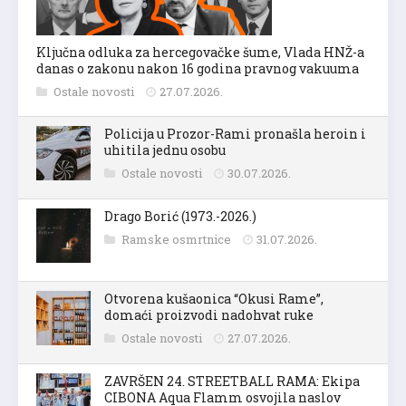
Ključna odluka za hercegovačke šume, Vlada HNŽ-a
danas o zakonu nakon 16 godina pravnog vakuuma
Ostale novosti
27.07.2026.
Policija u Prozor-Rami pronašla heroin i
uhitila jednu osobu
Ostale novosti
30.07.2026.
Drago Borić (1973.-2026.)
Ramske osmrtnice
31.07.2026.
Otvorena kušaonica “Okusi Rame”,
domaći proizvodi nadohvat ruke
Ostale novosti
27.07.2026.
ZAVRŠEN 24. STREETBALL RAMA: Ekipa
CIBONA Aqua Flamm osvojila naslov