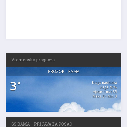
Vremenska prognoza
PROZOR - RAMA
3
°
blaga naoblaka
vlaga: 97%
vjetar: 1m/s SSI
Maks. 3 • Min. 3
GS RAMA – PRIJAVA ZA POSAO