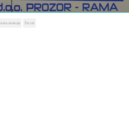
rska atrakcija
Živi zid