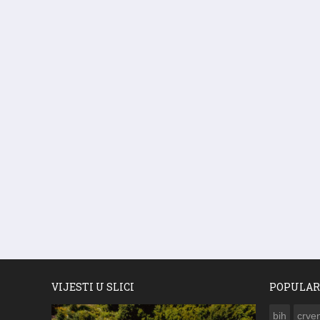
VIJESTI U SLICI
POPULAR
bih
crven