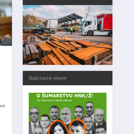
Najčitanije objave
put