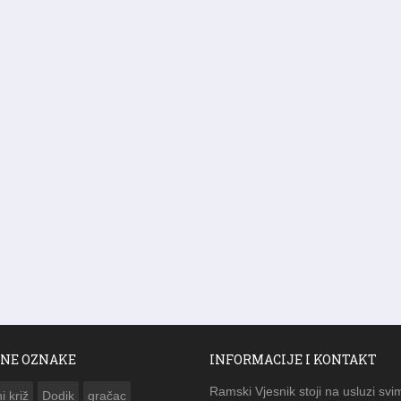
NE OZNAKE
INFORMACIJE I KONTAKT
Ramski Vjesnik stoji na usluzi svi
i križ
Dodik
gračac