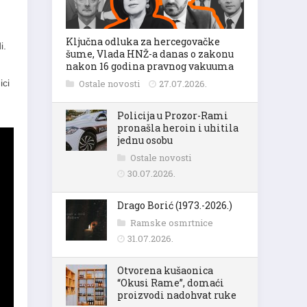
Ključna odluka za hercegovačke
i.
šume, Vlada HNŽ-a danas o zakonu
nakon 16 godina pravnog vakuuma
ici
Ostale novosti
27.07.2026.
Policija u Prozor-Rami
pronašla heroin i uhitila
jednu osobu
Ostale novosti
30.07.2026.
Drago Borić (1973.-2026.)
Ramske osmrtnice
31.07.2026.
Otvorena kušaonica
“Okusi Rame”, domaći
proizvodi nadohvat ruke