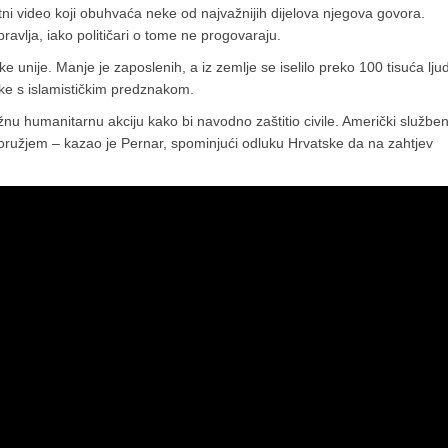
ni video koji obuhvaća neke od najvažnijih dijelova njegova govora.
avlja, iako političari o tome ne progovaraju.
 unije. Manje je zaposlenih, a iz zemlje se iselilo preko 100 tisuća ljud
ke s islamističkim predznakom.
nu humanitarnu akciju kako bi navodno zaštitio civile. Američki služben
kim oružjem – kazao je Pernar, spominjući odluku Hrvatske da na zahtjev