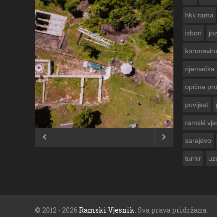
hkk rama
izbori
jo
koronavir
njemačka
općina pr
povijest
ČESTITKA RAMSKOG VJESNIKA ZA
USKRS 2023. GODINE
ramski vje


sarajevo
turnir
uz
© 2012 - 2026
Ramski Vjesnik
. Sva prava pridržana.