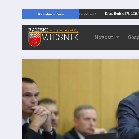
I: Kopajući temelje kuće, pronašao vrijedne arheološke ostatke
Drago Borić 
Aktualno u Rami
24.07.2026. 13:51
Novosti
Gosp