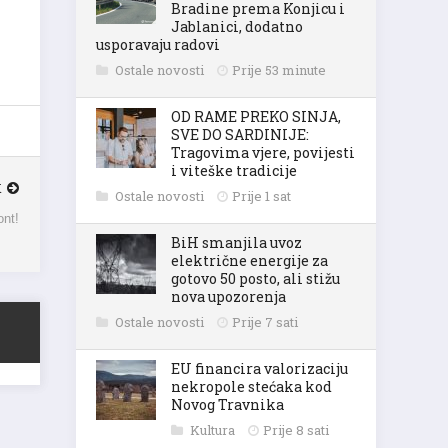
Bradine prema Konjicu i
Jablanici, dodatno
usporavaju radovi
Ostale novosti
Prije 53 minute
OD RAME PREKO SINJA,
SVE DO SARDINIJE:
Tragovima vjere, povijesti
i viteške tradicije
K
Ostale novosti
Prije 1 sat
ont!
BiH smanjila uvoz
električne energije za
gotovo 50 posto, ali stižu
nova upozorenja
Ostale novosti
Prije 7 sati
EU financira valorizaciju
nekropole stećaka kod
Novog Travnika
Kultura
Prije 8 sati