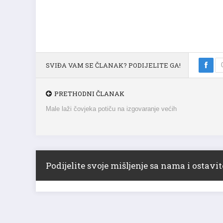
SVIĐA VAM SE ČLANAK? PODIJELITE GA!
PRETHODNI ČLANAK
Male laži čovjeka potiču na izgovaranje većih
Podijelite svoje mišljenje sa nama i ostav