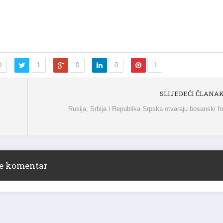
0
1
0
0
1
SLIJEDEĆI ČLANA
Rusija, Srbija i Republika Srpska otvaraju bosanski fr
ite komentar