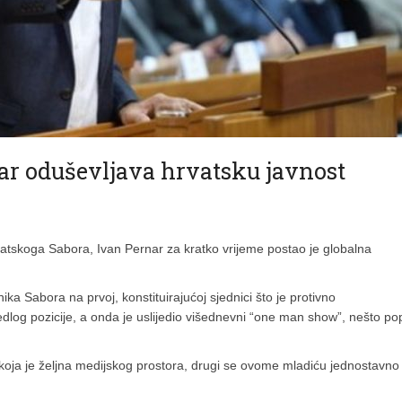
nar oduševljava hrvatsku javnost
atskoga Sabora, Ivan Pernar za kratko vrijeme postao je globalna
ika Sabora na prvoj, konstituirajućoj sjednici što je protivno
edlog pozicije, a onda je uslijedio višednevni “one man show”, nešto po
koja je željna medijskog prostora, drugi se ovome mladiću jednostavno