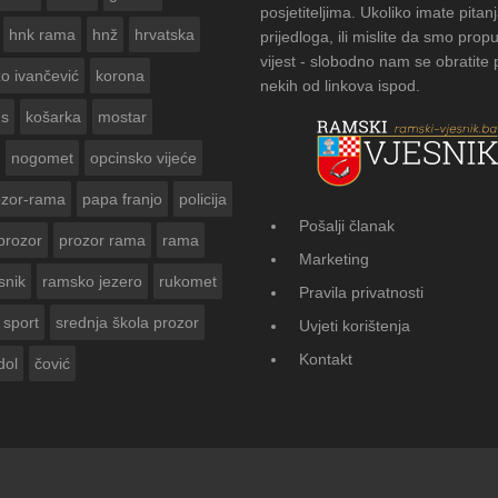
posjetiteljima. Ukoliko imate pitanj
hnk rama
hnž
hrvatska
prijedloga, ili mislite da smo propu
vijest - slobodno nam se obratite
zo ivančević
korona
nekih od linkova ispod.
us
košarka
mostar
nogomet
opcinsko vijeće
ozor-rama
papa franjo
policija
Pošalji članak
prozor
prozor rama
rama
FOTOGALERIJA: Čuvanje običaja u Donj
Marketing
Vasti
snik
ramsko jezero
rukomet
Pravila privatnosti
sport
srednja škola prozor
Uvjeti korištenja
Kontakt
dol
čović