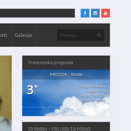
sti
Galerije
Vremenska prognoza
PROZOR - RAMA
3
°
blaga naoblaka
vlaga: 97%
vjetar: 1m/s SSI
Maks. 3 • Min. 3
GS RAMA – PRIJAVA ZA POSAO