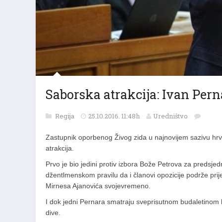
Saborska atrakcija: Ivan Per
Regija
25.10.2016. 11:48h
Uredništvo
Zastupnik oporbenog Živog zida u najnovijem sazivu hrv
atrakcija.
Prvo je bio jedini protiv izbora Bože Petrova za predsjedn
džentlmenskom pravilu da i članovi opozicije podrže prij
Mirnesa Ajanovića svojevremeno.
I dok jedni Pernara smatraju sveprisutnom budaletinom 
dive.