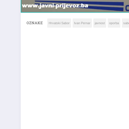
OZNAKE
Hrvatski Sabor
Ivan Pernar
javnost
oporba
sabo