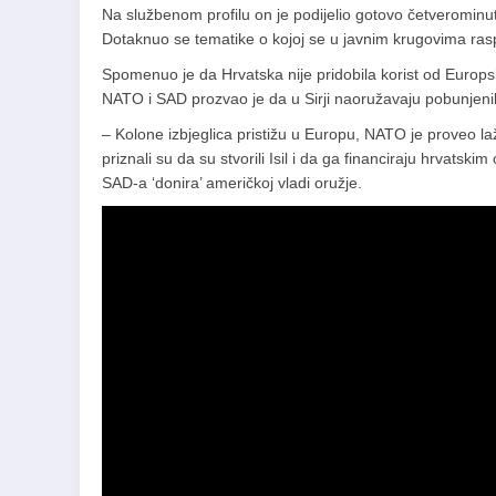
Na službenom profilu on je podijelio gotovo četverominut
Dotaknuo se tematike o kojoj se u javnim krugovima raspr
Spomenuo je da Hrvatska nije pridobila korist od Europske
NATO i SAD prozvao je da u Sirji naoružavaju pobunjeni
– Kolone izbjeglica pristižu u Europu, NATO je proveo laž
priznali su da su stvorili Isil i da ga financiraju hrvats
SAD-a ‘donira’ američkoj vladi oružje.