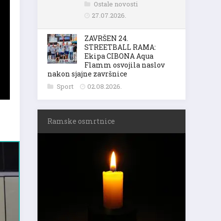
Ostale novosti
27.07.2026.
ZAVRŠEN 24.
STREETBALL RAMA:
Ekipa CIBONA Aqua
Flamm osvojila naslov
nakon sjajne završnice
Sport
02.08.2026.
Ramske osmrtnice