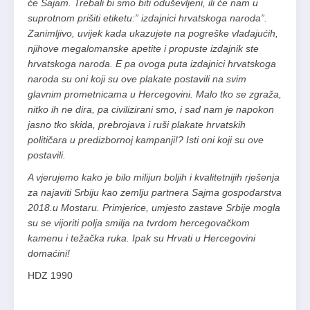
će Sajam. Trebali bi smo biti oduševljeni, ili će nam u
suprotnom prišiti etiketu:” izdajnici hrvatskoga naroda”.
Zanimljivo, uvijek kada ukazujete na pogreške vladajućih,
njihove megalomanske apetite i propuste izdajnik ste
hrvatskoga naroda. E pa ovoga puta izdajnici hrvatskoga
naroda su oni koji su ove plakate postavili na svim
glavnim prometnicama u Hercegovini. Malo tko se zgraža,
nitko ih ne dira, pa civilizirani smo, i sad nam je napokon
jasno tko skida, prebrojava i ruši plakate hrvatskih
političara u predizbornoj kampanji!? Isti oni koji su ove
postavili.
A vjerujemo kako je bilo milijun boljih i kvalitetnijih rješenja
za najaviti Srbiju kao zemlju partnera Sajma gospodarstva
2018.u Mostaru. Primjerice, umjesto zastave Srbije mogla
su se vijoriti polja smilja na tvrdom hercegovačkom
kamenu i težačka ruka. Ipak su Hrvati u Hercegovini
domaćini!
HDZ 1990