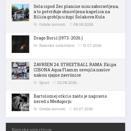
Sela ispod Zec planine nisu zaboravljena,
a to potvrđuje obnovljena kapelica na
Bilića groblju u župi Solakova Kula
Ostale novosti
08.08.2026.
Drago Borić (1973.-2026.)
Ramske osmrtnice
31.07.2026.
ZAVRŠEN 24. STREETBALL RAMA: Ekipa
CIBONA Aqua Flamm osvojila naslov
nakon sjajne završnice
Sport
02.08.2026.
Bartolomej otkrio zašto je napravio
nered u Međugorju
Ostale novosti
30.07.2026.
Ramske osmrtnice