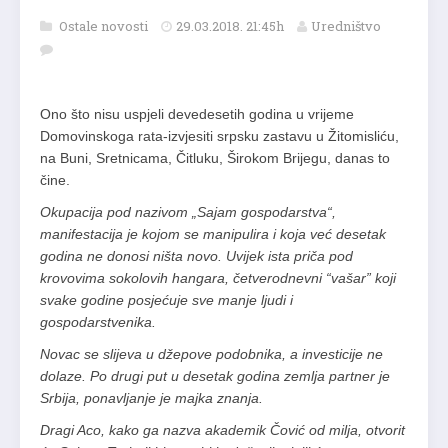
Ostale novosti
29.03.2018. 21:45h
Uredništvo
Ono što nisu uspjeli devedesetih godina u vrijeme
Domovinskoga rata-izvjesiti srpsku zastavu u Žitomisliću,
na Buni, Sretnicama, Čitluku, Širokom Brijegu, danas to
čine.
Okupacija pod nazivom „Sajam gospodarstva“,
manifestacija je kojom se manipulira i koja već desetak
godina ne donosi ništa novo. Uvijek ista priča pod
krovovima sokolovih hangara, četverodnevni “vašar” koji
svake godine posjećuje sve manje ljudi i
gospodarstvenika.
Novac se slijeva u džepove podobnika, a investicije ne
dolaze. Po drugi put u desetak godina zemlja partner je
Srbija, ponavljanje je majka znanja.
Dragi Aco, kako ga nazva akademik Čović od milja, otvorit