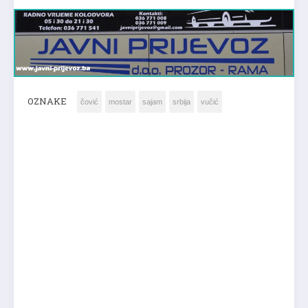
OZNAKE
čović
mostar
sajam
srbija
vučić