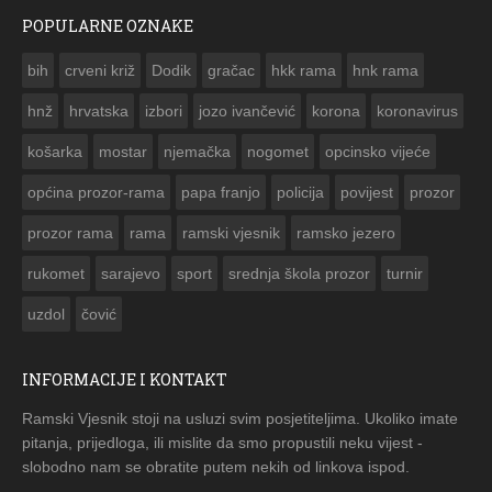
POPULARNE OZNAKE
ČESTITKA RAMSKOG VJESNIKA ZA USKRS 2023. GODINE
bih
crveni križ
Dodik
gračac
hkk rama
hnk rama


hnž
hrvatska
izbori
jozo ivančević
korona
koronavirus
košarka
mostar
njemačka
nogomet
opcinsko vijeće
općina prozor-rama
papa franjo
policija
povijest
prozor
prozor rama
rama
ramski vjesnik
ramsko jezero
rukomet
sarajevo
sport
srednja škola prozor
turnir
uzdol
čović
INFORMACIJE I KONTAKT
Ramski Vjesnik stoji na usluzi svim posjetiteljima. Ukoliko imate
pitanja, prijedloga, ili mislite da smo propustili neku vijest -
slobodno nam se obratite putem nekih od linkova ispod.