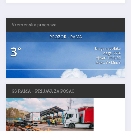
Vremenska prognoza
PROZOR - RAMA
3
°
blaga naoblaka
vlaga: 97%
vjetar: 1m/s SSI
Maks. 3 • Min. 3
GS RAMA – PRIJAVA ZA POSAO