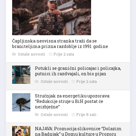
Čapljinska neovisna stranka traži da se
braniteljima prizna razdoblje iz 1991. godine
Ostale novosti
Prije 2 sata
Potukli se granični policajac i policajka,
putnici ih razdvajali, on bio pijan
Ostale novosti
Prije 2 sata
Stručnjak za energetiku upozorava:
“Redukcije struje u BiH postat će
neizbježne”
Ostale novosti
Prije 8 sati
NAJAVA: Promocija slikovnice “Dolazim
na Badnjak” u Domu kulture u Prozoru