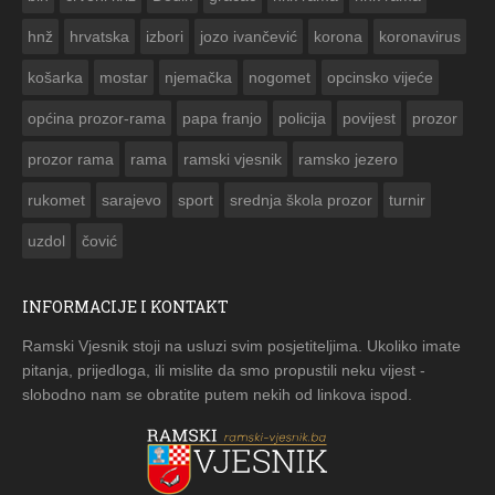


hnž
hrvatska
izbori
jozo ivančević
korona
koronavirus
košarka
mostar
njemačka
nogomet
opcinsko vijeće
općina prozor-rama
papa franjo
policija
povijest
prozor
prozor rama
rama
ramski vjesnik
ramsko jezero
rukomet
sarajevo
sport
srednja škola prozor
turnir
uzdol
čović
INFORMACIJE I KONTAKT
Ramski Vjesnik stoji na usluzi svim posjetiteljima. Ukoliko imate
pitanja, prijedloga, ili mislite da smo propustili neku vijest -
slobodno nam se obratite putem nekih od linkova ispod.