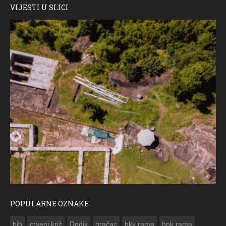
VIJESTI U SLICI
POPULARNE OZNAKE
ČESTITKA RAMSKOG VJESNIKA ZA USKRS 2023. GODINE
bih
crveni križ
Dodik
gračac
hkk rama
hnk rama