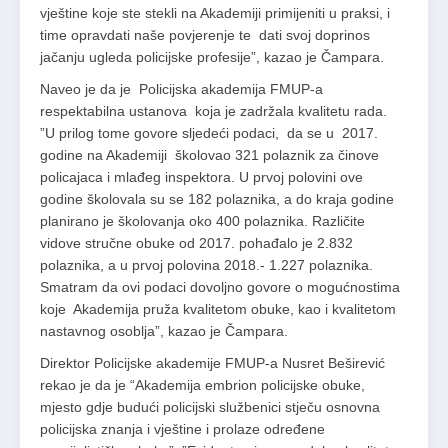
vještine koje ste stekli na Akademiji primijeniti u praksi, i
time opravdati naše povjerenje te dati svoj doprinos
jačanju ugleda policijske profesije”, kazao je Čampara.
Naveo je da je Policijska akademija FMUP-a
respektabilna ustanova koja je zadržala kvalitetu rada.
”U prilog tome govore sljedeći podaci, da se u 2017.
godine na Akademiji školovao 321 polaznik za činove
policajaca i mlađeg inspektora. U prvoj polovini ove
godine školovala su se 182 polaznika, a do kraja godine
planirano je školovanja oko 400 polaznika. Različite
vidove stručne obuke od 2017. pohađalo je 2.832
polaznika, a u prvoj polovina 2018.- 1.227 polaznika.
Smatram da ovi podaci dovoljno govore o mogućnostima
koje Akademija pruža kvalitetom obuke, kao i kvalitetom
nastavnog osoblja”, kazao je Čampara.
Direktor Policijske akademije FMUP-a Nusret Beširević
rekao je da je “Akademija embrion policijske obuke,
mjesto gdje budući policijski službenici stječu osnovna
policijska znanja i vještine i prolaze određene