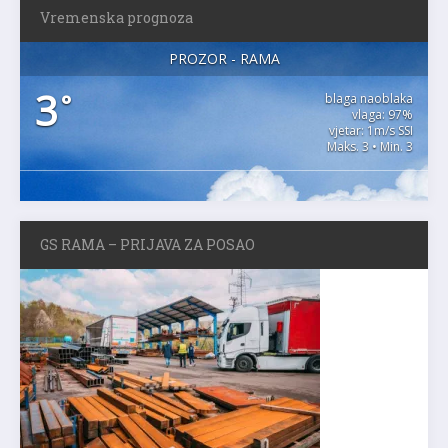
Vremenska prognoza
PROZOR - RAMA
3
°
blaga naoblaka
vlaga: 97%
vjetar: 1m/s SSI
Maks. 3 • Min. 3
GS RAMA – PRIJAVA ZA POSAO