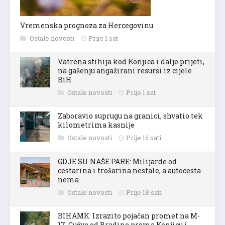
Vremenska prognoza za Hercegovinu
Ostale novosti
Prije 1 sat
Vatrena stihija kod Konjica i dalje prijeti,
na gašenju angažirani resursi iz cijele
BiH
Ostale novosti
Prije 1 sat
Zaboravio suprugu na granici, shvatio tek
kilometrima kasnije
Ostale novosti
Prije 15 sati
GDJE SU NAŠE PARE: Milijarde od
cestarina i trošarina nestale, a autocesta
nema
Ostale novosti
Prije 18 sati
BIHAMK: Izrazito pojačan promet na M-
17: Gužve od Bradine prema Konjicu i