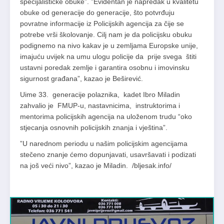
specijalističke obuke”. ”Evidentan je napredak u kvalitetu
obuke od generacije do generacije, što potvrđuju
povratne informacije iz Policijskih agencija za čije se
potrebe vrši školovanje. Cilj nam je da policijsku obuku
podignemo na nivo kakav je u zemljama Europske unije,
imajuću uvijek na umu ulogu policije da prije svega štiti
ustavni poredak zemlje i garantira osobnu i imovinsku
sigurnost građana”, kazao je Beširević.
Uime 33. generacije polaznika, kadet Ibro Miladin
zahvalio je FMUP-u, nastavnicima, instruktorima i
mentorima policijskih agencija na uloženom trudu “oko
stjecanja osnovnih policijskih znanja i vještina”.
”U narednom periodu u našim policijskim agencijama
stečeno znanje ćemo dopunjavati, usavršavati i podizati
na još veći nivo”, kazao je Miladin. /bljesak.info/