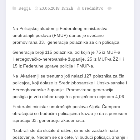
Regija
20.06.2018. 15:22h
Uredništvo
Na Policijskoj akademiji Federalnog ministarstva
unutrašnjih poslova (FMUP) danas je svečano
promovirana 33. generacija polaznika za čin policajca.
Generacija broji 115 polaznika, od kojih je 75 iz MUP-a
Hercegovačko-neretvanske županije, 25 iz MUP-a ŽZH i
15 iz Federalne uprave policije i FMUP-a.
Na Akademiji se trenutno još nalazi 127 polaznika za čin
policajca, koji dolaze iz Srednjobosanske i Unsko-sanske i
Hercegbosanske županije. Promovirana generacija
postigla je vrlo dobar uspjeh s prosječnom ocjenom 4,06.
Federalni ministar unutrašnjih poslova Aljoša Čampara
obraćajući se budućim policajcima kazao je da s ponosom
ispraćaju 33. generaciju akademaca.
”Izabrali ste da služite društvu, čime ste zaslužili naše
poštovanje. Nadam se da ćete, vi budući policajci, znanje i