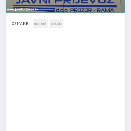
OZNAKE
mup hnž
policajci