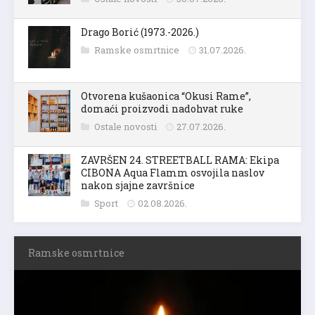
Drago Borić (1973.-2026.)
Ramske osmrtnice
31.07.2026.
Otvorena kušaonica “Okusi Rame”,
domaći proizvodi nadohvat ruke
Ostale novosti
27.07.2026.
ZAVRŠEN 24. STREETBALL RAMA: Ekipa
CIBONA Aqua Flamm osvojila naslov
nakon sjajne završnice
Sport
02.08.2026.
Ramske osmrtnice