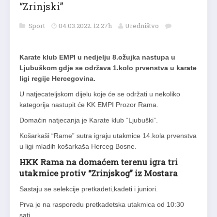
“Zrinjski”
Sport
04.03.2022. 12:27h
Uredništvo
Karate klub EMPI u nedjelju 8.ožujka nastupa u
Ljubuškom gdje se održava 1.kolo prvenstva u karate
ligi regije Hercegovina.
U natjecateljskom dijelu koje će se održati u nekoliko
kategorija nastupit će KK EMPI Prozor Rama.
Domaćin natjecanja je Karate klub “Ljubuški”.
Košarkaši “Rame” sutra igraju utakmice 14.kola prvenstva
u ligi mladih košarkaša Herceg Bosne.
HKK Rama na domaćem terenu igra tri
utakmice protiv “Zrinjskog” iz Mostara
Sastaju se selekcije pretkadeti,kadeti i juniori.
Prva je na rasporedu pretkadetska utakmica od 10:30
sati.