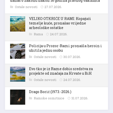
danas o zakonu nakon 16 godina pravnog vakuuma
Ostale novosti
27.07.2026.
VELIKO OTKRIĆE U RAMI: Kopajući
temelje kuće, pronašao vrijedne
arheološke ostatke
Rama
24.07.2026.
Policija u Prozor-Rami pronašla heroin i
uhitila jednu osobu
Ostale novosti
30.07.2026.
Evo tko je iz Rame dobio sredstva za
projekte od značaja za Hrvate u BiH
Ostale novosti
24.07.2026.
Drago Borić (1973.-2026.)
Ramske osmrtnice
31.07.2026.