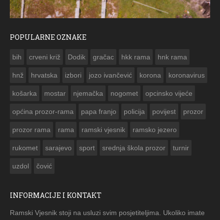
POPULARNE OZNAKE
ČESTITKA RAMSKOG VJESNIKA ZA USKRS 2023. GODINE
bih
crveni križ
Dodik
gračac
hkk rama
hnk rama


hnž
hrvatska
izbori
jozo ivančević
korona
koronavirus
košarka
mostar
njemačka
nogomet
opcinsko vijeće
općina prozor-rama
papa franjo
policija
povijest
prozor
prozor rama
rama
ramski vjesnik
ramsko jezero
rukomet
sarajevo
sport
srednja škola prozor
turnir
uzdol
čović
INFORMACIJE I KONTAKT
Ramski Vjesnik stoji na usluzi svim posjetiteljima. Ukoliko imate