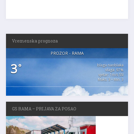
Vremenska prognoza
PROZOR - RAMA
3
°
blaga naoblaka
vlaga: 97%
vjetar: 1m/s SSI
Maks. 3 • Min. 3
GS RAMA – PRIJAVA ZA POSAO