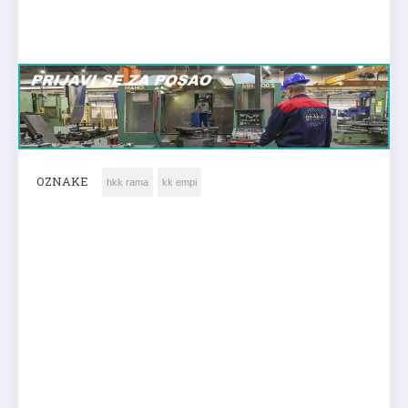
OZNAKE
hkk rama
kk empi