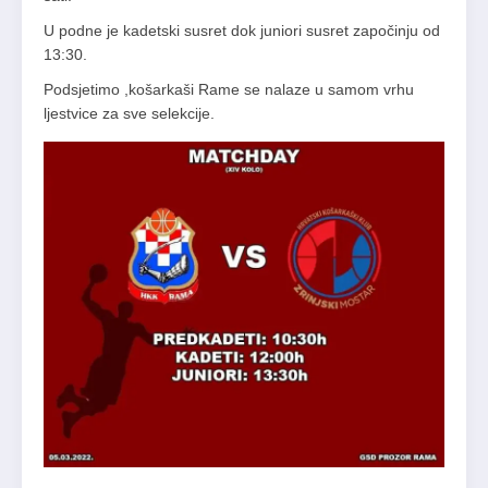
U podne je kadetski susret dok juniori susret započinju od
13:30.
Podsjetimo ,košarkaši Rame se nalaze u samom vrhu
ljestvice za sve selekcije.