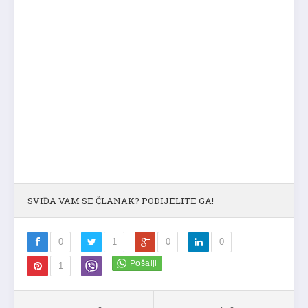
SVIĐA VAM SE ČLANAK? PODIJELITE GA!
0
1
0
0
1