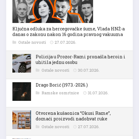
Ključna odluka za hercegovačke šume, Vlada HNŽ-a
danas o zakonu nakon 16 godina pravnog vakuuma
Ostale novosti
27.07.2026.
Policija u Prozor-Rami pronašla heroin i
uhitila jednu osobu
Ostale novosti
30.07.2026.
Drago Borić (1973.-2026.)
Ramske osmrtnice
31.07.2026.
Otvorena kušaonica “Okusi Rame”,
domaći proizvodi nadohvat ruke
Ostale novosti
27.07.2026.