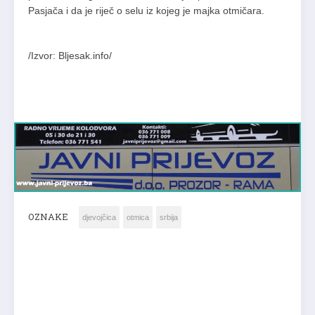
Pasjača i da je riječ o selu iz kojeg je majka otmičara.
/Izvor: Bljesak.info/
OZNAKE
djevojčica
otmica
srbija