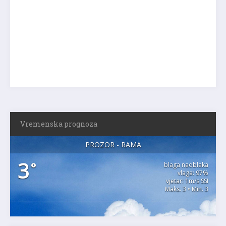
Vremenska prognoza
PROZOR - RAMA
3
°
blaga naoblaka
vlaga: 97%
vjetar: 1m/s SSI
Maks. 3 • Min. 3