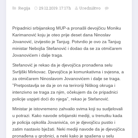
Regija
29.12.2019. 17:17h
Uredništvo
Pripadnici srbijanskog MUP-a pronašli devojčicu Moniku
Karimanović koju je oteo prije deset dana Ninoslav
Jovanović, izvijestio je Tanjug. Potvrdio je ovo za Tanjug
ministar Nebojša Stefanović i dodao da se za otmičarem
Jovanovićem i dalje traga.
Stefanović je rekao da je djevojčica pronađena selu
Svrljiški Mirkovac. Djevojčica je komunkativna i svjesna, a
za otmičarem Ninoslavom Jovanovićem i dalje se traga.
”Pretpostavlja se da je on na teriroriji Niškog okruga i
intenzivno se traga za njim, očekujem da će pripadnici
policije uspjeti doći do njega”, rekao je Stefanović.
Ministar je istovremeno zahvalio svima koji su sudjelovali
u potrazi. Kako navode srbijanski mediji, u trenutku kada
je policija opkolila Jovanivića, on je djevojčicu pustio i
zatim nastavio bježati. Neki mediji navode da je djevojčica
pronađena u grobnici, a neki kako je spašena u selu