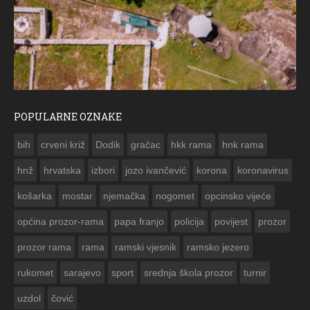
POPULARNE OZNAKE
ČESTITKA RAMSKOG VJESNIKA ZA USKRS 2023. GODINE
bih
crveni križ
Dodik
gračac
hkk rama
hnk rama


hnž
hrvatska
izbori
jozo ivančević
korona
koronavirus
košarka
mostar
njemačka
nogomet
opcinsko vijeće
općina prozor-rama
papa franjo
policija
povijest
prozor
prozor rama
rama
ramski vjesnik
ramsko jezero
rukomet
sarajevo
sport
srednja škola prozor
turnir
uzdol
čović