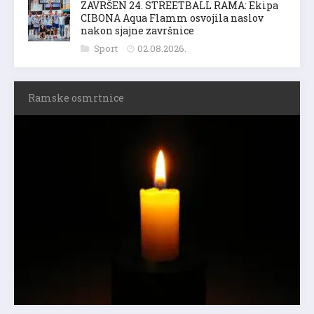
ZAVRŠEN 24. STREETBALL RAMA: Ekipa
CIBONA Aqua Flamm osvojila naslov
nakon sjajne završnice
Sport
02.08.2026.
Ramske osmrtnice