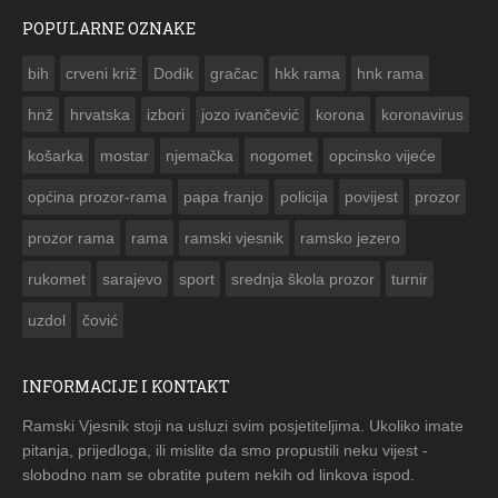
POPULARNE OZNAKE
ČESTITKA RAMSKOG VJESNIKA ZA USKRS 2023. GODINE
bih
crveni križ
Dodik
gračac
hkk rama
hnk rama


hnž
hrvatska
izbori
jozo ivančević
korona
koronavirus
košarka
mostar
njemačka
nogomet
opcinsko vijeće
općina prozor-rama
papa franjo
policija
povijest
prozor
prozor rama
rama
ramski vjesnik
ramsko jezero
rukomet
sarajevo
sport
srednja škola prozor
turnir
uzdol
čović
INFORMACIJE I KONTAKT
Ramski Vjesnik stoji na usluzi svim posjetiteljima. Ukoliko imate
pitanja, prijedloga, ili mislite da smo propustili neku vijest -
slobodno nam se obratite putem nekih od linkova ispod.