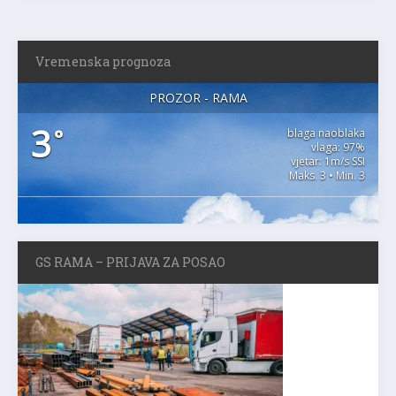
Vremenska prognoza
PROZOR - RAMA
3
°
blaga naoblaka
vlaga: 97%
vjetar: 1m/s SSI
Maks. 3 • Min. 3
GS RAMA – PRIJAVA ZA POSAO