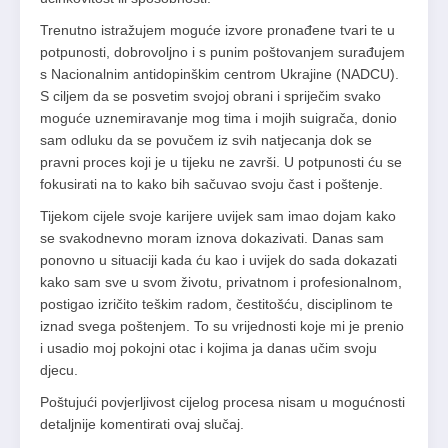
Trenutno istražujem moguće izvore pronađene tvari te u
potpunosti, dobrovoljno i s punim poštovanjem surađujem
s Nacionalnim antidopinškim centrom Ukrajine (NADCU).
S ciljem da se posvetim svojoj obrani i spriječim svako
moguće uznemiravanje mog tima i mojih suigrača, donio
sam odluku da se povučem iz svih natjecanja dok se
pravni proces koji je u tijeku ne završi. U potpunosti ću se
fokusirati na to kako bih sačuvao svoju čast i poštenje.
Tijekom cijele svoje karijere uvijek sam imao dojam kako
se svakodnevno moram iznova dokazivati. Danas sam
ponovno u situaciji kada ću kao i uvijek do sada dokazati
kako sam sve u svom životu, privatnom i profesionalnom,
postigao izričito teškim radom, čestitošću, disciplinom te
iznad svega poštenjem. To su vrijednosti koje mi je prenio
i usadio moj pokojni otac i kojima ja danas učim svoju
djecu.
Poštujući povjerljivost cijelog procesa nisam u mogućnosti
detaljnije komentirati ovaj slučaj.