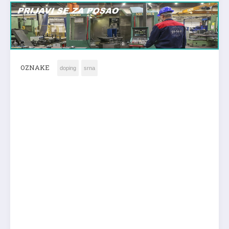
OZNAKE
doping
srna