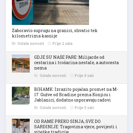
Zaboravio suprugu na granici, shvatio tek
kilometrima kasnije
Ostale novosti
Prije 2 sata
GDJE SU NAŠE PARE: Milijarde od
cestarina i trošarina nestale, a autocesta
nema
Ostale novosti
Prije 5 sati
BIHAMK: Izrazito pojačan promet na M-
17: Gužve od Bradine prema Konjicu i
Jablanici, dodatno usporavaju radovi
Ostale novosti
Prije 5 sati
OD RAME PREKO SINJA, SVE DO
SARDINIJE: Tragovima vjere, povijesti i
viteške tradicije