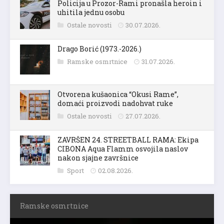
Policija u Prozor-Rami pronašla heroin i
uhitila jednu osobu
Ostale novosti
30.07.2026.
Drago Borić (1973.-2026.)
Ramske osmrtnice
31.07.2026.
Otvorena kušaonica “Okusi Rame”,
domaći proizvodi nadohvat ruke
Ostale novosti
27.07.2026.
ZAVRŠEN 24. STREETBALL RAMA: Ekipa
CIBONA Aqua Flamm osvojila naslov
nakon sjajne završnice
Sport
02.08.2026.
Ramske osmrtnice