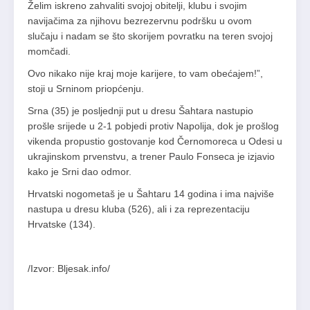
Želim iskreno zahvaliti svojoj obitelji, klubu i svojim
navijačima za njihovu bezrezervnu podršku u ovom
slučaju i nadam se što skorijem povratku na teren svojoj
momčadi.
Ovo nikako nije kraj moje karijere, to vam obećajem!”,
stoji u Srninom priopćenju.
Srna (35) je posljednji put u dresu Šahtara nastupio
prošle srijede u 2-1 pobjedi protiv Napolija, dok je prošlog
vikenda propustio gostovanje kod Černomoreca u Odesi u
ukrajinskom prvenstvu, a trener Paulo Fonseca je izjavio
kako je Srni dao odmor.
Hrvatski nogometaš je u Šahtaru 14 godina i ima najviše
nastupa u dresu kluba (526), ali i za reprezentaciju
Hrvatske (134).
/Izvor: Bljesak.info/