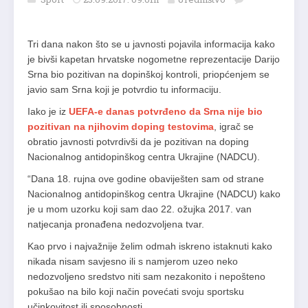
Tri dana nakon što se u javnosti pojavila informacija kako
je bivši kapetan hrvatske nogometne reprezentacije Darijo
Srna bio pozitivan na dopinškoj kontroli, priopćenjem se
javio sam Srna koji je potvrdio tu informaciju.
Iako je iz
UEFA-e danas potvrđeno da Srna nije bio
pozitivan na njihovim doping testovima
, igrač se
obratio javnosti potvrdivši da je pozitivan na doping
Nacionalnog antidopinškog centra Ukrajine (NADCU).
“Dana 18. rujna ove godine obaviješten sam od strane
Nacionalnog antidopinškog centra Ukrajine (NADCU) kako
je u mom uzorku koji sam dao 22. ožujka 2017. van
natjecanja pronađena nedozvoljena tvar.
Kao prvo i najvažnije želim odmah iskreno istaknuti kako
nikada nisam savjesno ili s namjerom uzeo neko
nedozvoljeno sredstvo niti sam nezakonito i nepošteno
pokušao na bilo koji način povećati svoju sportsku
učinkovitost ili sposobnosti.