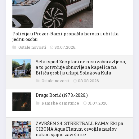
Policija u Prozor-Rami pronašla heroin i uhitila
jednu osobu
Ostale novosti
30.07.2026.
Sela ispod Zec planine nisu zaboravljena,
a to potvrđuje obnovljena kapelica na
Bilića groblju u župi Solakova Kula
Ostale novosti
08.08.2026.
Drago Borić (1973.-2026.)
Ramske osmrtnice
31.07.2026.
ZAVRŠEN 24. STREETBALL RAMA: Ekipa
CIBONA Aqua Flamm osvojila naslov
nakon sjajne završnice