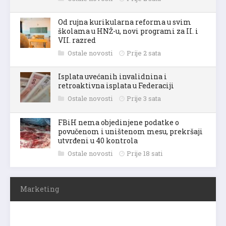
Od rujna kurikularna reforma u svim
školama u HNŽ-u, novi programi za II. i
VII. razred
Ostale novosti
Prije 2 sata
Isplata uvećanih invalidnina i
retroaktivna isplata u Federaciji
Ostale novosti
Prije 3 sata
FBiH nema objedinjene podatke o
povučenom i uništenom mesu, prekršaji
utvrđeni u 40 kontrola
Ostale novosti
Prije 18 sati
Marketing