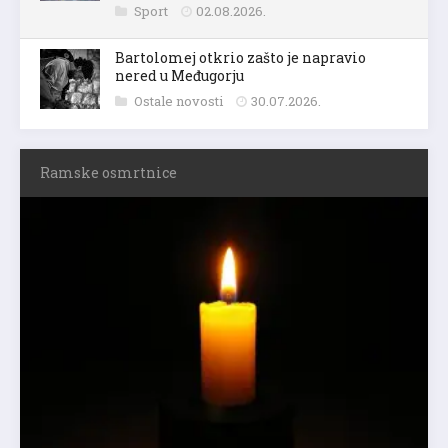
Sport
02.08.2026.
Bartolomej otkrio zašto je napravio
nered u Međugorju
Ostale novosti
30.07.2026.
Ramske osmrtnice