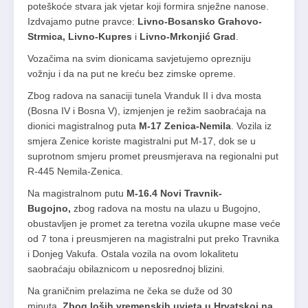
poteškoće stvara jak vjetar koji formira snježne nanose.
Izdvajamo putne pravce:
Livno-Bosansko Grahovo-
Strmica,
Livno-Kupres
i
Livno-Mrkonjić Grad
.
Vozačima na svim dionicama savjetujemo oprezniju
vožnju i da na put ne kreću bez zimske opreme.
Zbog radova na sanaciji tunela Vranduk II i dva mosta
(Bosna IV i Bosna V), izmjenjen je režim saobraćaja na
dionici magistralnog puta
M-17 Zenica-Nemila
. Vozila iz
smjera Zenice koriste magistralni put M-17, dok se u
suprotnom smjeru promet preusmjerava na regionalni put
R-445 Nemila-Zenica.
Na magistralnom putu
M-16.4 Novi Travnik-
Bugojno,
zbog radova na mostu na ulazu u Bugojno,
obustavljen je promet za teretna vozila ukupne mase veće
od 7 tona i preusmjeren na magistralni put preko Travnika
i Donjeg Vakufa. Ostala vozila na ovom lokalitetu
saobraćaju obilaznicom u neposrednoj blizini.
Na graničnim prelazima ne čeka se duže od 30
minuta.
Zbog loših vremenskih uvjeta u Hrvatskoj na