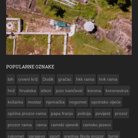
POPULARNE OZNAKE
ČESTITKA RAMSKOG VJESNIKA ZA USKRS 2023. GODINE
bih
crveni križ
Dodik
gračac
hkk rama
hnk rama


hnž
hrvatska
izbori
jozo ivančević
korona
koronavirus
košarka
mostar
njemačka
nogomet
opcinsko vijeće
općina prozor-rama
papa franjo
policija
povijest
prozor
prozor rama
rama
ramski vjesnik
ramsko jezero
rukomet
sarajevo
sport
srednja škola prozor
turnir