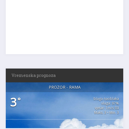
Vremenska prognoza
PROZOR - RAMA
3
°
blaga naoblaka
vlaga: 97%
vjetar: 1m/s SSI
Maks. 3 • Min. 3