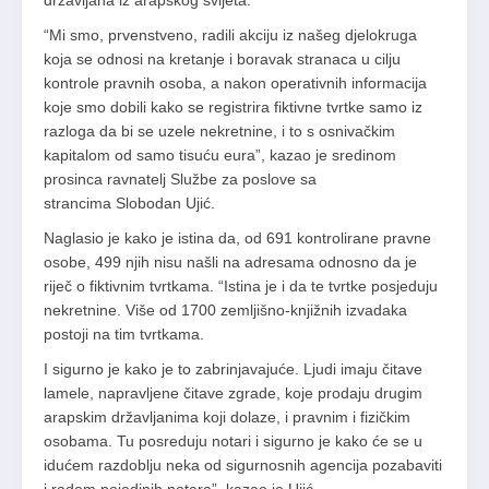
državljana iz arapskog svijeta.
“Mi smo, prvenstveno, radili akciju iz našeg djelokruga
koja se odnosi na kretanje i boravak stranaca u cilju
kontrole pravnih osoba, a nakon operativnih informacija
koje smo dobili kako se registrira fiktivne tvrtke samo iz
razloga da bi se uzele nekretnine, i to s osnivačkim
kapitalom od samo tisuću eura”, kazao je sredinom
prosinca ravnatelj Službe za poslove sa
strancima Slobodan Ujić.
Naglasio je kako je istina da, od 691 kontrolirane pravne
osobe, 499 njih nisu našli na adresama odnosno da je
riječ o fiktivnim tvrtkama. “Istina je i da te tvrtke posjeduju
nekretnine. Više od 1700 zemljišno-knjižnih izvadaka
postoji na tim tvrtkama.
I sigurno je kako je to zabrinjavajuće. Ljudi imaju čitave
lamele, napravljene čitave zgrade, koje prodaju drugim
arapskim državljanima koji dolaze, i pravnim i fizičkim
osobama. Tu posreduju notari i sigurno je kako će se u
idućem razdoblju neka od sigurnosnih agencija pozabaviti