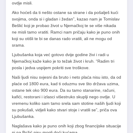
ovdje misli.
Ako hoćeš da ti nešto ostane sa strane i da pošalješ kući
svojima, onda si i gladan i žedan”, kazao nam je Tomislav
Bešlić koji je probao život u Njemačkoj te se više nikada
ne misli tamo vratiti. Ramci nam pričaju kako je puno onih
koji su otišli te bi se danas rado vratili, ali ne mogu od
srama.
Ljubušanka koja već gotovo dvije godine živi i radi u
Njemačkoj kaže kako je to težak život i kruh. “Radim tri
posla i jedva uspijem pokriti sve troškove.
Naši ljudi nisu svjesni da bruto i neto plaća nisu isto, da od
plaće od 1800 eura, kad ti oduzmu sve što država uzima,
ostane tek oko 900 eura. Da su tamo stanarine, računi,
kafići, restorani i izlasci višestruko skuplji nego ovdje. U
vremenu koliko sam tamo srela sam stotine naših ljudi koji
su pokušali, vidjeli kako stvari stoje i vratili se”, priča ova
Ljubušanka.
Naglašava kako je puno onih koji zbog financijske situacije
ni na Božić nisu mogli doći kućama.