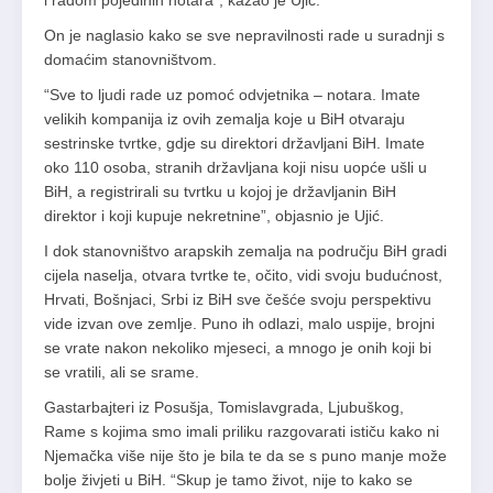
i radom pojedinih notara”, kazao je Ujić.
On je naglasio kako se sve nepravilnosti rade u suradnji s
domaćim stanovništvom.
“Sve to ljudi rade uz pomoć odvjetnika – notara. Imate
velikih kompanija iz ovih zemalja koje u BiH otvaraju
sestrinske tvrtke, gdje su direktori državljani BiH. Imate
oko 110 osoba, stranih državljana koji nisu uopće ušli u
BiH, a registrirali su tvrtku u kojoj je državljanin BiH
direktor i koji kupuje nekretnine”, objasnio je Ujić.
I dok stanovništvo arapskih zemalja na području BiH gradi
cijela naselja, otvara tvrtke te, očito, vidi svoju budućnost,
Hrvati, Bošnjaci, Srbi iz BiH sve češće svoju perspektivu
vide izvan ove zemlje. Puno ih odlazi, malo uspije, brojni
se vrate nakon nekoliko mjeseci, a mnogo je onih koji bi
se vratili, ali se srame.
Gastarbajteri iz Posušja, Tomislavgrada, Ljubuškog,
Rame s kojima smo imali priliku razgovarati ističu kako ni
Njemačka više nije što je bila te da se s puno manje može
bolje živjeti u BiH. “Skup je tamo život, nije to kako se