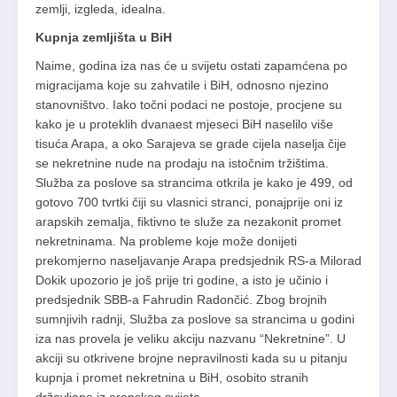
zemlji, izgleda, idealna.
Kupnja zemljišta u BiH
Naime, godina iza nas će u svijetu ostati zapamćena po
migracijama koje su zahvatile i BiH, odnosno njezino
stanovništvo. Iako točni podaci ne postoje, procjene su
kako je u proteklih dvanaest mjeseci BiH naselilo više
tisuća Arapa, a oko Sarajeva se grade cijela naselja čije
se nekretnine nude na prodaju na istočnim tržištima.
Služba za poslove sa strancima otkrila je kako je 499, od
gotovo 700 tvrtki čiji su vlasnici stranci, ponajprije oni iz
arapskih zemalja, fiktivno te služe za nezakonit promet
nekretninama. Na probleme koje može donijeti
prekomjerno naseljavanje Arapa predsjednik RS-a Milorad
Dokik upozorio je još prije tri godine, a isto je učinio i
predsjednik SBB-a Fahrudin Radončić. Zbog brojnih
sumnjivih radnji, Služba za poslove sa strancima u godini
iza nas provela je veliku akciju nazvanu “Nekretnine”. U
akciji su otkrivene brojne nepravilnosti kada su u pitanju
kupnja i promet nekretnina u BiH, osobito stranih