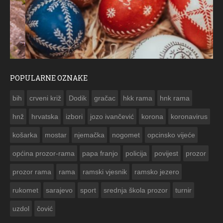
POPULARNE OZNAKE
ČESTITKA RAMSKOG VJESNIKA ZA USKRS 2023. GODINE
bih
crveni križ
Dodik
gračac
hkk rama
hnk rama


hnž
hrvatska
izbori
jozo ivančević
korona
koronavirus
košarka
mostar
njemačka
nogomet
opcinsko vijeće
općina prozor-rama
papa franjo
policija
povijest
prozor
prozor rama
rama
ramski vjesnik
ramsko jezero
rukomet
sarajevo
sport
srednja škola prozor
turnir
uzdol
čović