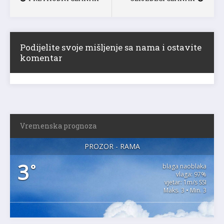
Podijelite svoje mišljenje sa nama i ostavite
komentar
Vremenska prognoza
PROZOR - RAMA
3
°
blaga naoblaka
vlaga: 97%
vjetar: 1m/s SSI
Maks. 3 • Min. 3