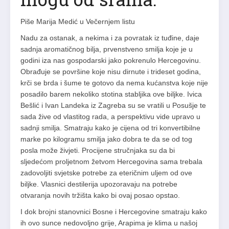
Piše Marija Medić u Večernjem listu
Nadu za ostanak, a nekima i za povratak iz tuđine, daje
sadnja aromatičnog bilja, prvenstveno smilja koje je u
godini iza nas gospodarski jako pokrenulo Hercegovinu.
Obrađuje se površine koje nisu dirnute i trideset godina,
krči se brda i šume te gotovo da nema kućanstva koje nije
posadilo barem nekoliko stotina stabljika ove biljke. Ivica
Bešlić i Ivan Landeka iz Zagreba su se vratili u Posušje te
sada žive od vlastitog rada, a perspektivu vide upravo u
sadnji smilja. Smatraju kako je cijena od tri konvertibilne
marke po kilogramu smilja jako dobra te da se od tog
posla može živjeti. Procijene stručnjaka su da bi
sljedećom proljetnom žetvom Hercegovina sama trebala
zadovoljiti svjetske potrebe za eteričnim uljem od ove
biljke. Vlasnici destilerija upozoravaju na potrebe
otvaranja novih tržišta kako bi ovaj posao opstao.
I dok brojni stanovnici Bosne i Hercegovine smatraju kako
ih ovo sunce nedovoljno grije, Arapima je klima u našoj