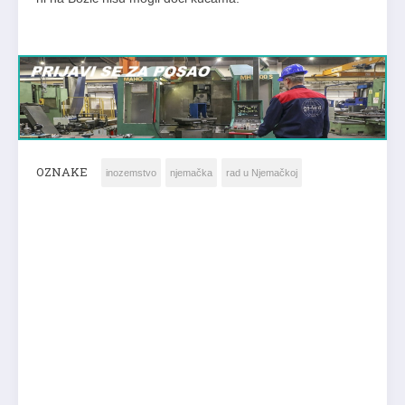
OZNAKE
inozemstvo
njemačka
rad u Njemačkoj