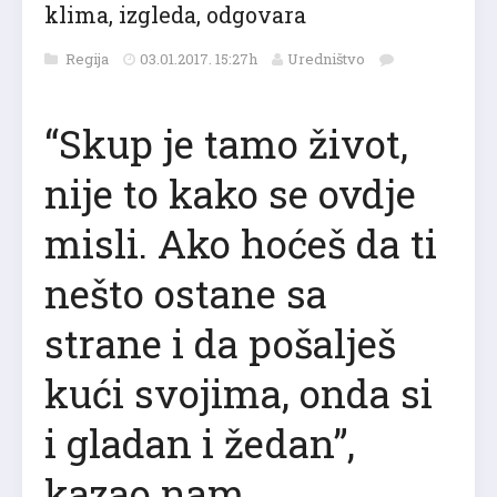
klima, izgleda, odgovara
Regija
03.01.2017. 15:27h
Uredništvo
“Skup je tamo život,
nije to kako se ovdje
misli. Ako hoćeš da ti
nešto ostane sa
strane i da pošalješ
kući svojima, onda si
i gladan i žedan”,
kazao nam