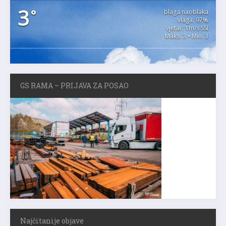
3
°
blaga naoblaka
vlaga: 97%
vjetar: 1m/s SSI
Maks. 3 • Min. 3
GS RAMA – PRIJAVA ZA POSAO
Najčitanije objave