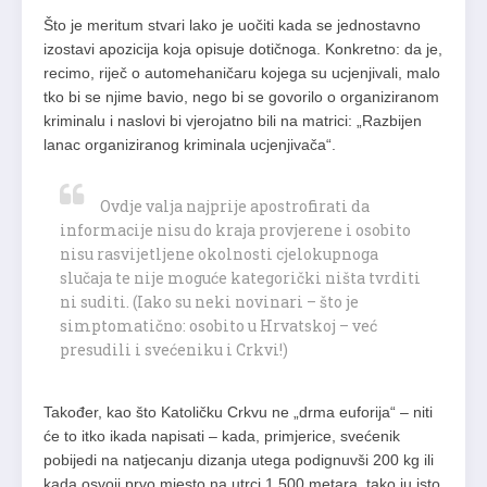
Što je meritum stvari lako je uočiti kada se jednostavno
izostavi apozicija koja opisuje dotičnoga. Konkretno: da je,
recimo, riječ o automehaničaru kojega su ucjenjivali, malo
tko bi se njime bavio, nego bi se govorilo o organiziranom
kriminalu i naslovi bi vjerojatno bili na matrici: „Razbijen
lanac organiziranog kriminala ucjenjivača“.
Ovdje valja najprije apostrofirati da
informacije nisu do kraja provjerene i osobito
nisu rasvijetljene okolnosti cjelokupnoga
slučaja te nije moguće kategorički ništa tvrditi
ni suditi. (Iako su neki novinari – što je
simptomatično: osobito u Hrvatskoj – već
presudili i svećeniku i Crkvi!)
Također, kao što Katoličku Crkvu ne „drma euforija“ – niti
će to itko ikada napisati – kada, primjerice, svećenik
pobijedi na natjecanju dizanja utega podignuvši 200 kg ili
kada osvoji prvo mjesto na utrci 1 500 metara, tako ju isto