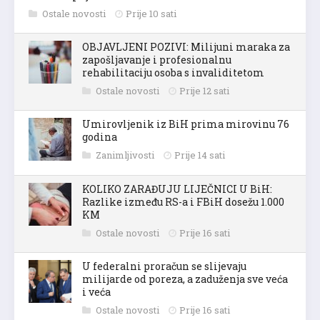
Ostale novosti
Prije 10 sati
OBJAVLJENI POZIVI: Milijuni maraka za
zapošljavanje i profesionalnu
rehabilitaciju osoba s invaliditetom
Ostale novosti
Prije 12 sati
Umirovljenik iz BiH prima mirovinu 76
godina
Zanimljivosti
Prije 14 sati
KOLIKO ZARAĐUJU LIJEČNICI U BiH:
Razlike između RS-a i FBiH dosežu 1.000
KM
Ostale novosti
Prije 16 sati
U federalni proračun se slijevaju
milijarde od poreza, a zaduženja sve veća
i veća
Ostale novosti
Prije 16 sati