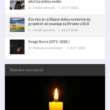
uhitila jednu osobu
Ostale novosti
30.07.2026.
Evo tko je iz Rame dobio sredstva za
projekte od značaja za Hrvate u BiH
Ostale novosti
24.07.2026.
Drago Borić (1973.-2026.)
Ramske osmrtnice
31.07.2026.
Ramske osmrtnice