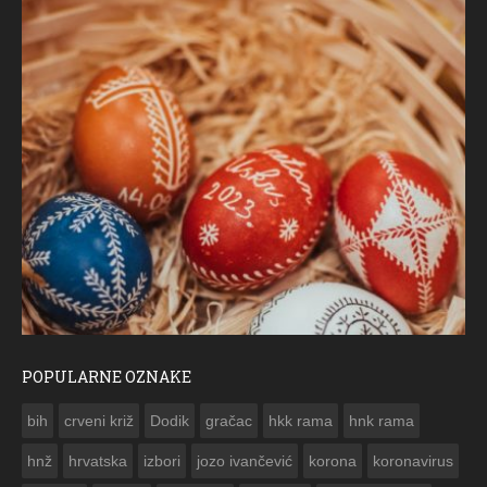
POPULARNE OZNAKE
ČESTITKA RAMSKOG VJESNIKA ZA USKRS 2023. GODINE
bih
crveni križ
Dodik
gračac
hkk rama
hnk rama


hnž
hrvatska
izbori
jozo ivančević
korona
koronavirus