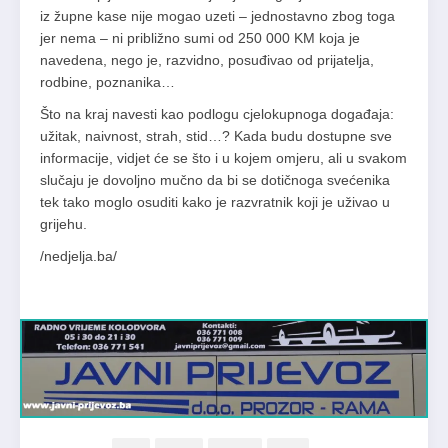
iz župne kase nije mogao uzeti – jednostavno zbog toga
jer nema – ni približno sumi od 250 000 KM koja je
navedena, nego je, razvidno, posuđivao od prijatelja,
rodbine, poznanika…
Što na kraj navesti kao podlogu cjelokupnoga događaja:
užitak, naivnost, strah, stid…? Kada budu dostupne sve
informacije, vidjet će se što i u kojem omjeru, ali u svakom
slučaju je dovoljno mučno da bi se dotičnoga svećenika
tek tako moglo osuditi kako je razvratnik koji je uživao u
grijehu.
/nedjelja.ba/