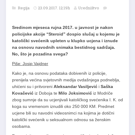
Regija
23.09.2017. 12:19h
Uredništvo
Sredinom mjeseca rujna 2017. u javnost je nakon
policijske akcije “Steroid” dospio slučaj u kojemu je
katolički svećenik upleten u klupko ucjena i iznude
na osnovu navodnih snimaka bestidnog sadržaja.
No, što je pozadina svega?
Piše: Josip Vajdner
Kako je, na osnovu podataka dobivenih iz policije,
prenijela većina svjetovnih medija ovdašnjega podneblja,
uhićeni su i pritvoreni
Aleksandar Vasiljević
i
Saška
Kovačević
iz Doboja te
Milo Joksimović
iz Modriče
zbog sumnje da su ucjenjivali katoličkog svećenika I. K. od
koga su vremenom iznudili oko 250 000 KM. Predmet
ucjene bili su navodni videosnimci na kojima je dotični
katolički svećenik u seksualnom odnosu sa ženskim
osobama.