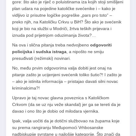
gore: što ako je riječ o poluistinama iza kojih stoji smišljeni
plan udara na pojedine katoličke svećenike i – kako je
vidljivo iz prisutne logičke pogreške „pars pro toto“ –
preko njih, na Katoličku Crkvu u BiH? Što ako je svećenik
koji je bio na službi u Modriči, žrtva teških prijevara i
iznuda pod prijetnjom oduzimanja života?…
Na ova i slična pitanja treba nedvojbeno
odgovoriti
policijska i sudska istraga
, a nipošto ne smiju
presuđivati (režimski) novinari.
No, među prvim odgovorima valja dobiti jest onaj na
pitanje zašto je ucijenjeni svećenik toliko šutio?! I zašto je
– ako je istinita informacija – pristajao davati silni novac
kriminalcima?!
Upravo je taj novac glavna poveznica s Katoličkom
Crkvom (da se uz nju veže skandal) jer ga se tereti da je
davao i ono što je dobio od milodara vjernika.
Ipak, valja uočiti da je dotični službovao na župama koje
su prema rangiranju Međupomoći Vrhbosanske
nadbiskupije svrstane u najlošije kategorije. Što znači da