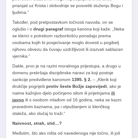
prianjati uz Krista i slobodnije se posvetiti služenju Bogu i
ljudima.“
Također, pod pretpostavkom točnosti navoda, on se
oglušio i o
drugi paragraf
istoga kanona koji kaže: „Neka
se klerici s potrebom razboritošću ponašaju prema
osobama kojih bi posjećivanje moglo dovesti u pogibelj
njihovu obvezu da čuvaju uzdržljivost ili izazvati sablazan
vjernika.“
Dakle, prvo je na razini moralnoga prijestupa, a drugo u
domenu prekršaja disciplinske naravi za koji postoje
sankcije predviđene kanonom
1395. § 2.
– „Klerik koji
drukčije pogriješi
protiv šeste Božje zapovijedi
, ako je
naime kažnjivo djelo počinjeno silom ili prijetnjama
ili
javno
ili s osobom mlađom od 16 godina, neka se kazni
pravednim kaznama, pa i otpuštanjem iz kleričkog
staleža, ako slučaj to traži.“
Naivnost, strah, stid…?
Međutim, što ako ništa od navedenoga nije točno, ili još