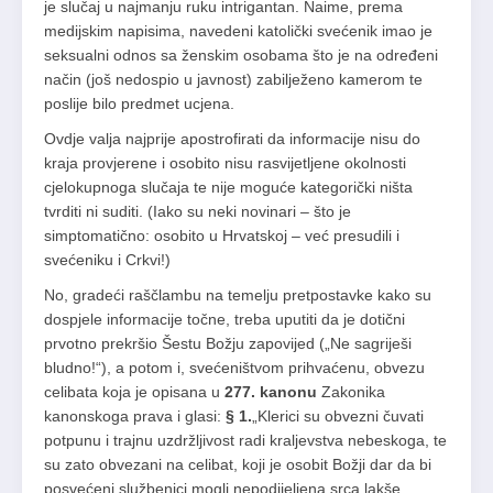
je slučaj u najmanju ruku intrigantan. Naime, prema
medijskim napisima, navedeni katolički svećenik imao je
seksualni odnos sa ženskim osobama što je na određeni
način (još nedospio u javnost) zabilježeno kamerom te
poslije bilo predmet ucjena.
Ovdje valja najprije apostrofirati da informacije nisu do
kraja provjerene i osobito nisu rasvijetljene okolnosti
cjelokupnoga slučaja te nije moguće kategorički ništa
tvrditi ni suditi. (Iako su neki novinari – što je
simptomatično: osobito u Hrvatskoj – već presudili i
svećeniku i Crkvi!)
No, gradeći raščlambu na temelju pretpostavke kako su
dospjele informacije točne, treba uputiti da je dotični
prvotno prekršio Šestu Božju zapovijed („Ne sagriješi
bludno!“), a potom i, svećeništvom prihvaćenu, obvezu
celibata koja je opisana u
277. kanonu
Zakonika
kanonskoga prava i glasi:
§ 1.
„Klerici su obvezni čuvati
potpunu i trajnu uzdržljivost radi kraljevstva nebeskoga, te
su zato obvezani na celibat, koji je osobit Božji dar da bi
posvećeni službenici mogli nepodijeljena srca lakše