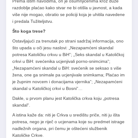
Prema istim navodima, on je osumnjičenima kroz duže
razdoblje plaćao kako stvar ne bi otišla u javnost, a kada
više nije mogao, obratio se policiji koja je uhitila navedene
i predala Tužiteljstvu.
Što koga trese?
Ostavljajući za trenutak po strani sadržaj informacija, ono
što upada u oči jesu naslovi: „Nezapamćeni skandal
potresa Katoličku crkvu u BiH“; „Seks skandal u Katoličkoj
crkvi u BiH: svećenika ucjenjivali porno-snimcima“;
„Nezapamćeni skandal u BiH: svećenik se seksao s više
žena, one ga snimale pa ucjenjivale snimkama; Plaćao im
je župnim novcem i donacijama vjernika“; „Nezapamćeni
skandal u Katoličkoj crkvi u Bosni“…
Dakle, u prvom planu jest Katolička crkva koju „potresa
skandal“.
A istina kaže da: niti je Crkva u središtu priče, niti ju išta
potresa, nego je riječ o ucjenama koje su predmet istrage
nadležnih organa, pri čemu je oštećeni službenik
Katoličke Crkve.