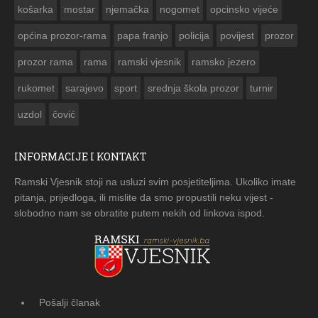
košarka
mostar
njemačka
nogomet
opcinsko vijeće
općina prozor-rama
papa franjo
policija
povijest
prozor
prozor rama
rama
ramski vjesnik
ramsko jezero
rukomet
sarajevo
sport
srednja škola prozor
turnir
uzdol
čović
INFORMACIJE I KONTAKT
Ramski Vjesnik stoji na usluzi svim posjetiteljima. Ukoliko imate
pitanja, prijedloga, ili mislite da smo propustili neku vijest -
slobodno nam se obratite putem nekih od linkova ispod.
Pošalji članak