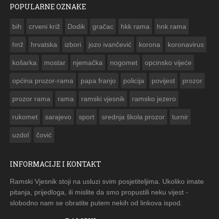
POPULARNE OZNAKE
ČESTITKA RAMSKOG VJESNIKA ZA USKRS 2023. GODINE
bih
crveni križ
Dodik
gračac
hkk rama
hnk rama


hnž
hrvatska
izbori
jozo ivančević
korona
koronavirus
košarka
mostar
njemačka
nogomet
opcinsko vijeće
općina prozor-rama
papa franjo
policija
povijest
prozor
prozor rama
rama
ramski vjesnik
ramsko jezero
rukomet
sarajevo
sport
srednja škola prozor
turnir
uzdol
čović
INFORMACIJE I KONTAKT
Ramski Vjesnik stoji na usluzi svim posjetiteljima. Ukoliko imate
pitanja, prijedloga, ili mislite da smo propustili neku vijest -
slobodno nam se obratite putem nekih od linkova ispod.