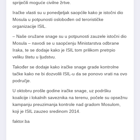
spriječili moguće civilne žrtve.
Iračke vlasti su u ponedjeljak saopćile kako je istočni dio
Mosula u potpunosti oslobođen od terorističke
organizacije ISIL.
– Naše oružane snage su u potpunosti zauzele istočni dio
Mosula – navodi se u saopćenju Ministarstva odbrane
Iraka, te se dodaje kako je ISIL tom prilikom pretrpio
veliku štetu u ljudstvu.
Također se dodaje kako iračke snage grade kontrolne
tačke kako ne bi dozvolili ISIL-u da se ponovo vrati na ovo
područje.
U oktobru prošle godine iračke snage, uz podršku
koalicije i lokalnih saveznika na terenu, počele su opsežnu
kampanju preuzimanja kontrole nad gradom Mosulom,
koji je ISIL zauzeo sredinom 2014.
faktor.ba