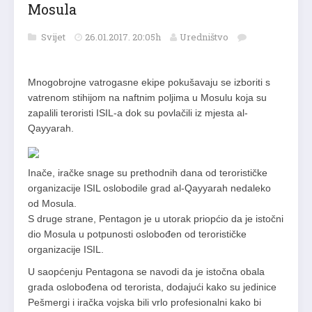
Mosula
Svijet
26.01.2017. 20:05h
Uredništvo
Mnogobrojne vatrogasne ekipe pokušavaju se izboriti s
vatrenom stihijom na naftnim poljima u Mosulu koja su
zapalili teroristi ISIL-a dok su povlačili iz mjesta al-
Qayyarah.
Inače, iračke snage su prethodnih dana od terorističke
organizacije ISIL oslobodile grad al-Qayyarah nedaleko
od Mosula.
S druge strane, Pentagon je u utorak priopćio da je istočni
dio Mosula u potpunosti oslobođen od terorističke
organizacije ISIL.
U saopćenju Pentagona se navodi da je istočna obala
grada oslobođena od terorista, dodajući kako su jedinice
Pešmergi i iračka vojska bili vrlo profesionalni kako bi