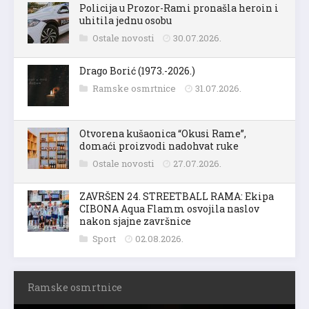
Policija u Prozor-Rami pronašla heroin i
uhitila jednu osobu
Ostale novosti
30.07.2026.
Drago Borić (1973.-2026.)
Ramske osmrtnice
31.07.2026.
Otvorena kušaonica “Okusi Rame”,
domaći proizvodi nadohvat ruke
Ostale novosti
27.07.2026.
ZAVRŠEN 24. STREETBALL RAMA: Ekipa
CIBONA Aqua Flamm osvojila naslov
nakon sjajne završnice
Sport
02.08.2026.
Ramske osmrtnice