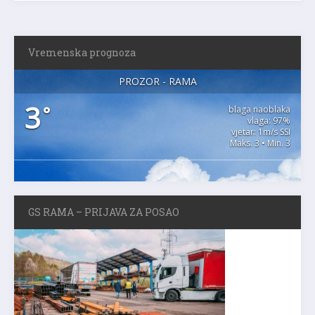
Vremenska prognoza
PROZOR - RAMA
3
°
blaga naoblaka
vlaga: 97%
vjetar: 1m/s SSI
Maks. 3 • Min. 3
GS RAMA – PRIJAVA ZA POSAO