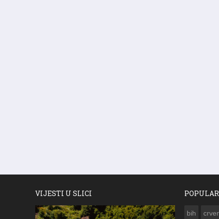
VIJESTI U SLICI
POPULAR
bih
crven