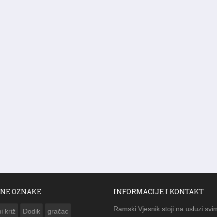
NE OZNAKE
INFORMACIJE I KONTAKT
Ramski Vjesnik stoji na usluzi svi
i križ
Dodik
gračac