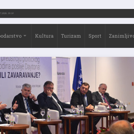
73.-2026.)
31.07.2026. 19:10
odarstvo
Kultura
Turizam
Sport
Zanimljivo