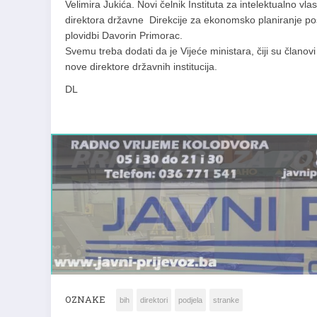
Velimira Jukića. Novi čelnik Instituta za intelektualno vl
direktora državne Direkcije za ekonomsko planiranje pos
plovidbi Davorin Primorac.
Svemu treba dodati da je Vijeće ministara, čiji su član
nove direktore državnih institucija.
DL
OZNAKE
bih
direktori
podjela
stranke