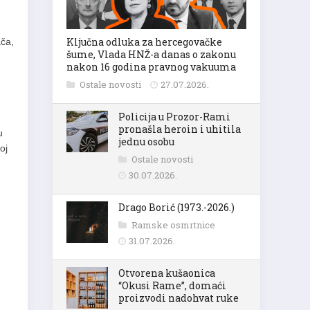
Ključna odluka za hercegovačke
ača,
šume, Vlada HNŽ-a danas o zakonu
nakon 16 godina pravnog vakuuma
Ostale novosti
27.07.2026.
Policija u Prozor-Rami
pronašla heroin i uhitila
u
jednu osobu
oj
Ostale novosti
30.07.2026.
Drago Borić (1973.-2026.)
u
Ramske osmrtnice
31.07.2026.
Otvorena kušaonica
“Okusi Rame”, domaći
proizvodi nadohvat ruke