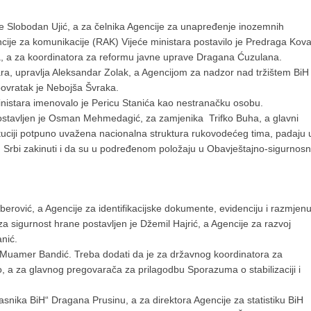
e Slobodan Ujić, a za čelnika Agencije za unapređenje inozemnih
ncije za komunikacije (RAK) Vijeće ministara postavilo je Predraga Kov
a, a za koordinatora za reformu javne uprave Dragana Ćuzulana.
ra, upravlja Aleksandar Zolak, a Agencijom za nadzor nad tržištem BiH
povratak je Nebojša Švraka.
 ministara imenovalo je Pericu Stanića kao nestranačku osobu.
ostavljen je Osman Mehmedagić, za zamjenika Trifko Buha, a glavni
ituciji potpuno uvažena nacionalna struktura rukovodećeg tima, padaju 
 Srbi zakinuti i da su u podređenom položaju u Obavještajno-sigurnosn
ilberović, a Agencije za identifikacijske dokumente, evidenciju i razmjen
 sigurnost hrane postavljen je Džemil Hajrić, a Agencije za razvoj
nić.
e Muamer Bandić. Treba dodati da je za državnog koordinatora za
 a za glavnog pregovarača za prilagodbu Sporazuma o stabilizaciji i
asnika BiH“ Dragana Prusinu, a za direktora Agencije za statistiku BiH