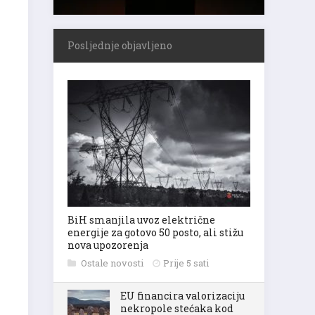
Posljednje objavljeno
BiH smanjila uvoz električne
energije za gotovo 50 posto, ali stižu
nova upozorenja
Ostale novosti
Prije 5 sati
EU financira valorizaciju
nekropole stećaka kod