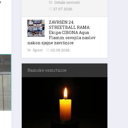
a
Ostale novosti
27.07.2026.
ZAVRŠEN 24.
STREETBALL RAMA:
Ekipa CIBONA Aqua
Flamm osvojila naslov
nakon sjajne završnice
Sport
02.08.2026.
Ramske osmrtnice