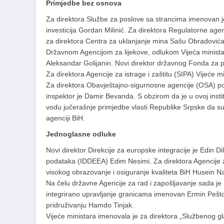
Primjedbe bez osnova
Za direktora Službe za poslove sa strancima imenovan j
investicija Gordan Milinić. Za direktora Regulatorne age
za direktora Centra za uklanjanje mina Sašu Obradović
Državnom Agencijom za lijekove, odlukom Vijeća minista
Aleksandar Golijanin. Novi direktor državnog Fonda za 
Za direktora Agencije za istrage i zaštitu (SIPA) Vijeće
Za direktora Obavještajno-sigurnosne agencije (OSA) p
inspektor je Damir Bevanda. S obzirom da je u ovoj inst
vodu jučerašnje primjedbe vlasti Republike Srpske da su
agenciji BiH.
Jednoglasne odluke
Novi direktor Direkcije za europske integracije je Edin D
podataka (IDDEEA) Edim Nesimi. Za direktora Agencije za
visokog obrazovanje i osiguranje kvaliteta BiH Husein Na
Na čelu državne Agencije za rad i zapošljavanje sada j
integrirano upravljanje granicama imenovan Ermin Pešto,
pridruživanju Hamdo Tinjak.
Vijeće ministara imenovala je za direktora „Službenog gl