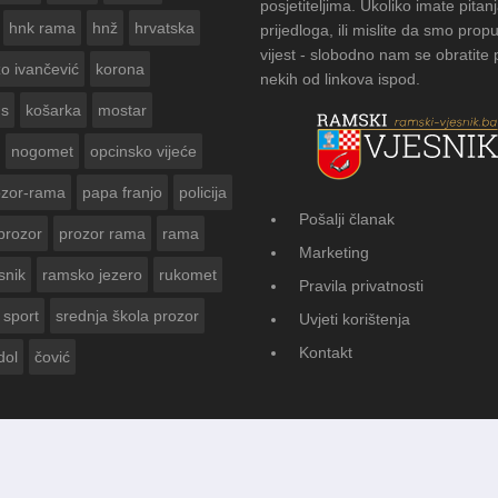
posjetiteljima. Ukoliko imate pitanj
hnk rama
hnž
hrvatska
prijedloga, ili mislite da smo propu
vijest - slobodno nam se obratite
zo ivančević
korona
nekih od linkova ispod.
us
košarka
mostar
nogomet
opcinsko vijeće
ozor-rama
papa franjo
policija
Pošalji članak
prozor
prozor rama
rama
FOTOGALERIJA: Čuvanje običaja u 
Marketing
Vasti
snik
ramsko jezero
rukomet
Pravila privatnosti
sport
srednja škola prozor
Uvjeti korištenja
Kontakt
dol
čović