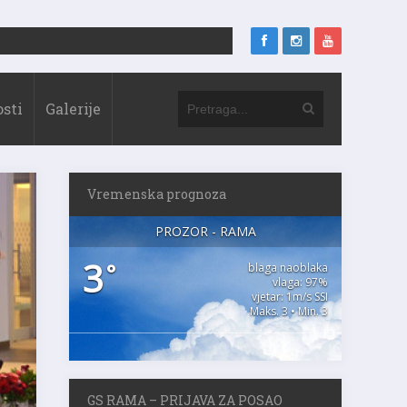
sti
Galerije
Vremenska prognoza
PROZOR - RAMA
3
°
blaga naoblaka
vlaga: 97%
vjetar: 1m/s SSI
Maks. 3 • Min. 3
GS RAMA – PRIJAVA ZA POSAO