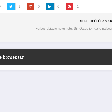
0
1
0
0
1
SLIJEDEĆI ČLANA
Forbes objavio novu listu: Bill Gates je i dalje najboga
ite komentar