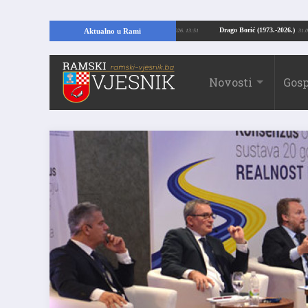
Kopajući temelje kuće, pronašao vrijedne arheološke ostatke
Drago Borić (19
Aktualno u Rami
24.07.2026. 13:51
Novosti
Gosp