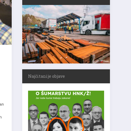
Najčitanije objave
tan
h