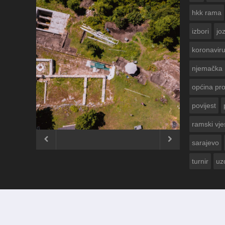
hkk rama
izbori
jo
koronavir
njemačka
općina pr
povijest
ČESTITKA RAMSKOG VJESNIKA ZA
USKRS 2023. GODINE
ramski vje


sarajevo
turnir
uz
© 2012 - 2026
Ramski Vjesnik
. Sva prava pridržana.