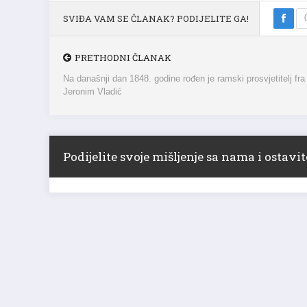
SVIĐA VAM SE ČLANAK? PODIJELITE GA!
PRETHODNI ČLANAK
Na današnji dan 1848. godine rođen je ramski prosvjetitelj fra
Jeronim Vladić
Podijelite svoje mišljenje sa nama i ostav