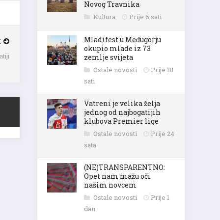
Novog Travnika
Kultura
Prije 6 sati
K
Mladifest u Međugorju
okupio mlade iz 73
tiji
zemlje svijeta
Ostale novosti
Prije 18
sati
Vatreni je velika želja
jednog od najbogatijih
klubova Premier lige
Ostale novosti
Prije 24
sata
(NE)TRANSPARENTNO:
Opet nam mažu oči
našim novcem
Ostale novosti
Prije 1
dan