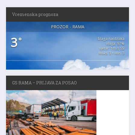
Vremenska prognoza
PROZOR - RAMA
3
°
blaga naoblaka
vlaga: 97%
vjetar: 1m/s SSI
Maks. 3 • Min. 3
GS RAMA – PRIJAVA ZA POSAO