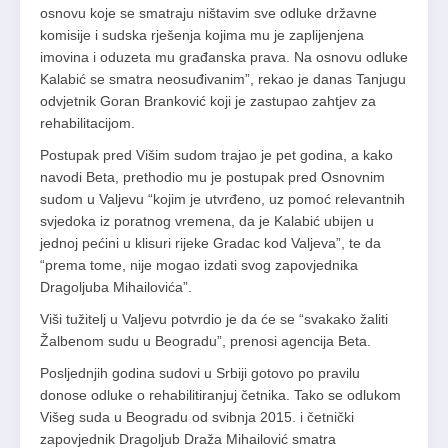
osnovu koje se smatraju ništavim sve odluke državne
komisije i sudska rješenja kojima mu je zaplijenjena
imovina i oduzeta mu građanska prava. Na osnovu odluke
Kalabić se smatra neosuđivanim”, rekao je danas Tanjugu
odvjetnik Goran Branković koji je zastupao zahtjev za
rehabilitacijom.
Postupak pred Višim sudom trajao je pet godina, a kako
navodi Beta, prethodio mu je postupak pred Osnovnim
sudom u Valjevu “kojim je utvrđeno, uz pomoć relevantnih
svjedoka iz poratnog vremena, da je Kalabić ubijen u
jednoj pećini u klisuri rijeke Gradac kod Valjeva”, te da
“prema tome, nije mogao izdati svog zapovjednika
Dragoljuba Mihailovića”.
Viši tužitelj u Valjevu potvrdio je da će se “svakako žaliti
Žalbenom sudu u Beogradu”, prenosi agencija Beta.
Posljednjih godina sudovi u Srbiji gotovo po pravilu
donose odluke o rehabilitiranjuj četnika. Tako se odlukom
Višeg suda u Beogradu od svibnja 2015. i četnički
zapovjednik Dragoljub Draža Mihailović smatra