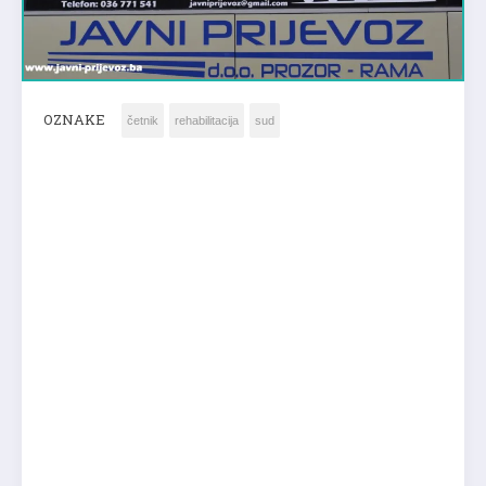
OZNAKE
četnik
rehabilitacija
sud