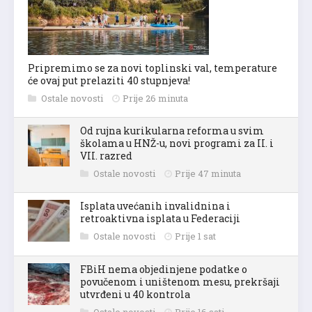
Pripremimo se za novi toplinski val, temperature
će ovaj put prelaziti 40 stupnjeva!
Ostale novosti
Prije 26 minuta
Od rujna kurikularna reforma u svim
školama u HNŽ-u, novi programi za II. i
VII. razred
Ostale novosti
Prije 47 minuta
Isplata uvećanih invalidnina i
retroaktivna isplata u Federaciji
Ostale novosti
Prije 1 sat
FBiH nema objedinjene podatke o
povučenom i uništenom mesu, prekršaji
utvrđeni u 40 kontrola
Ostale novosti
Prije 16 sati