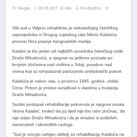
Regija
26.05.2017. 21:34h
Uredništvo
Viši sud u Valjevu rehabilirao je nekadašnjeg četničkog
zapovjednika iz Drugog svjetskog rata Nikolu Kalabića,
prenosi Hina pisanje beogradskih medija.
Kalabić je bio jedan od najbližih suradnika četničkog vođe
Draže Mihailovića, a njegove su jedinice poznate po
brojnim zločinima nad civilima u Srbiji, posebno nad
onima koji su simpatizirali partizanski antifašistički pokret.
Kalabića je nakon rata, u prosincu 1945. godine, uhitila
Ozna. Potom je pristao surađivati s vlastima u hvatanju
Draže Mihailovića.
Sudski postupak rehabilitacije pokrenula je njegova unuka
Vesna Kalabić, tvrdeći da joj djed nije bio ratni zločinac, da
nije izdao Dražu Mihailovića i da je stradao iz političkih,
nacionalnih i ideoloških razloga.
“Sud je usvojio zahtjev obitelji za rehabilitaciju Kalabića na