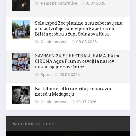
Ramske osmrtnice
31.07.2026.
Sela ispod Zec planine nisu zaboravljena,
a to potvrđuje obnovljena kapelica na
Bilića groblju u župi Solakova Kula
Ostale novosti
08.08.2026.
ZAVRŠEN 24. STREETBALL RAMA: Ekipa
CIBONA Aqua Flamm osvojila naslov
nakon sjajne završnice
Sport
02.08.2026.
Bartolomej otkrio zašto je napravio
nered u Međugorju
Ostale novosti
30.07.2026.
Ramske osmrtnice