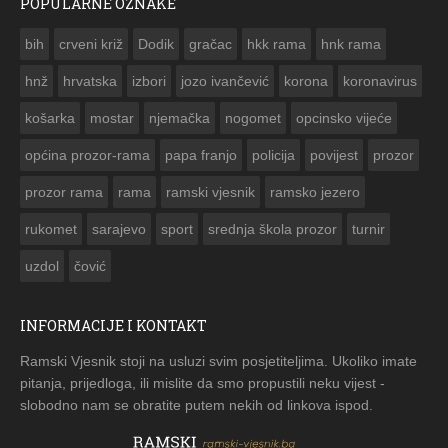
POPULARNE OZNAKE
ČESTITKA RAMSKOG VJESNIKA ZA USKRS 2023. GODINE
bih
crveni križ
Dodik
gračac
hkk rama
hnk rama


hnž
hrvatska
izbori
jozo ivančević
korona
koronavirus
košarka
mostar
njemačka
nogomet
opcinsko vijeće
općina prozor-rama
papa franjo
policija
povijest
prozor
prozor rama
rama
ramski vjesnik
ramsko jezero
rukomet
sarajevo
sport
srednja škola prozor
turnir
uzdol
čović
INFORMACIJE I KONTAKT
Ramski Vjesnik stoji na usluzi svim posjetiteljima. Ukoliko imate
pitanja, prijedloga, ili mislite da smo propustili neku vijest -
slobodno nam se obratite putem nekih od linkova ispod.