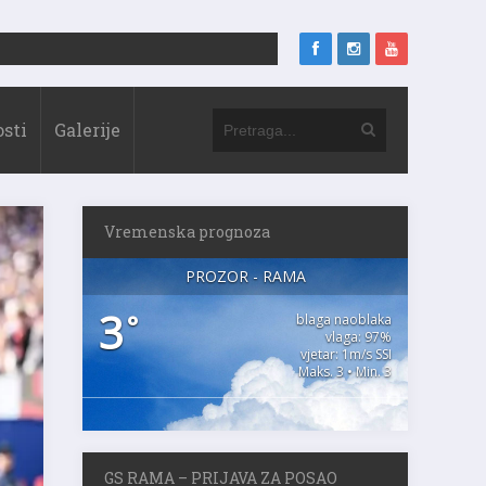
sti
Galerije
Vremenska prognoza
PROZOR - RAMA
3
°
blaga naoblaka
vlaga: 97%
vjetar: 1m/s SSI
Maks. 3 • Min. 3
GS RAMA – PRIJAVA ZA POSAO