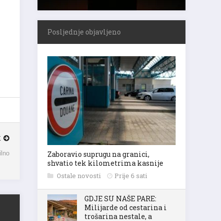
Posljednje objavljeno
K
ilno
Zaboravio suprugu na granici,
shvatio tek kilometrima kasnije
Ostale novosti
Prije 6 sati
GDJE SU NAŠE PARE:
Milijarde od cestarina i
trošarina nestale, a