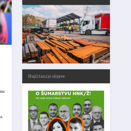
Najčitanije objave
izu
a.