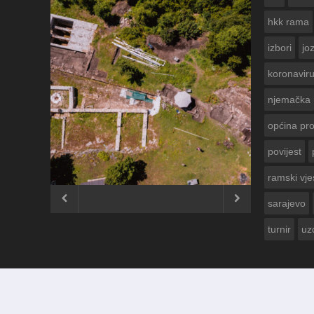
hkk rama
izbori
jo
koronavir
njemačka
općina pr
povijest
ČESTITKA RAMSKOG VJESNIKA ZA
USKRS 2023. GODINE
ramski vje


sarajevo
turnir
uz
© 2012 - 2026
Ramski Vjesnik
. Sva prava pridržana.