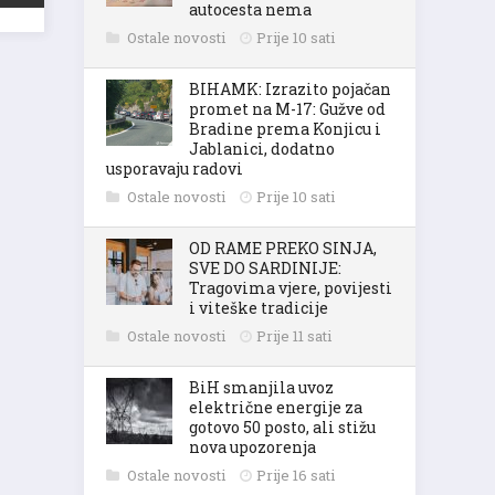
autocesta nema
Ostale novosti
Prije 10 sati
BIHAMK: Izrazito pojačan
promet na M-17: Gužve od
Bradine prema Konjicu i
Jablanici, dodatno
usporavaju radovi
Ostale novosti
Prije 10 sati
OD RAME PREKO SINJA,
SVE DO SARDINIJE:
Tragovima vjere, povijesti
i viteške tradicije
Ostale novosti
Prije 11 sati
BiH smanjila uvoz
električne energije za
gotovo 50 posto, ali stižu
nova upozorenja
Ostale novosti
Prije 16 sati