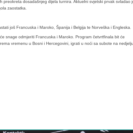
h preokreta dosadašnjeg dijela turnira. Aktuelni svjetski prvak svladao j
gola zaostatka.
astati još Francuska i Maroko, Španija i Belgija te Norveška i Engleska.
a će snage odmjeriti Francuska i Maroko. Program četvrtfinala bit će
rema vremenu u Bosni i Hercegovini, igrati u noći sa subote na nedjelju