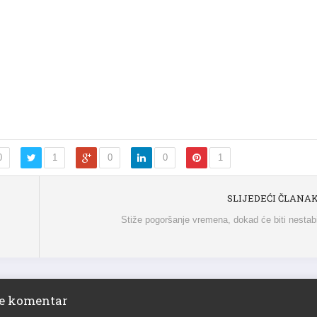
0
1
0
0
1
SLIJEDEĆI ČLANA
Stiže pogoršanje vremena, dokad će biti nestab
ite komentar