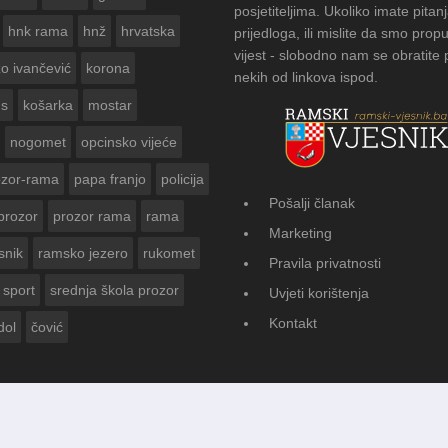
posjetiteljima. Ukoliko imate pitanj
hnk rama
hnž
hrvatska
prijedloga, ili mislite da smo propu
vijest - slobodno nam se obratite
zo ivančević
korona
nekih od linkova ispod.
us
košarka
mostar
nogomet
opcinsko vijeće
ozor-rama
papa franjo
policija
Pošalji članak
prozor
prozor rama
rama
FOTOGALERIJA: Čuvanje običaja u Do
Marketing
Vasti
snik
ramsko jezero
rukomet
Pravila privatnosti
sport
srednja škola prozor
Uvjeti korištenja
Kontakt
dol
čović