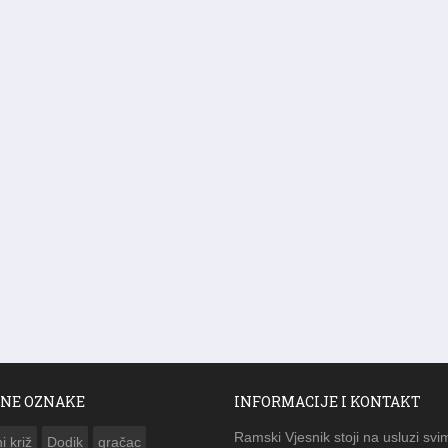
NE OZNAKE
INFORMACIJE I KONTAKT
Ramski Vjesnik stoji na usluzi svi
i križ
Dodik
gračac