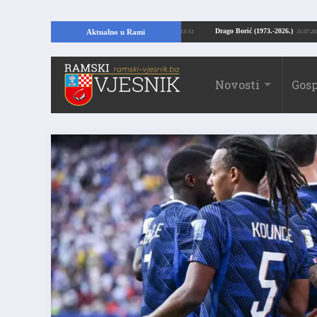
ajući temelje kuće, pronašao vrijedne arheološke ostatke
Drago Borić (1973.-
Aktualno u Rami
24.07.2026. 13:51
Novosti
Gosp