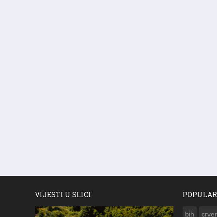
VIJESTI U SLICI
POPULAR
bih
crven