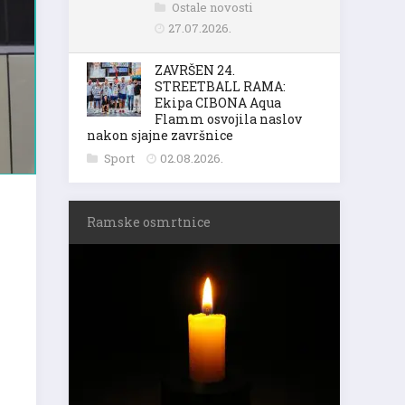
Ostale novosti
27.07.2026.
ZAVRŠEN 24.
STREETBALL RAMA:
Ekipa CIBONA Aqua
Flamm osvojila naslov
nakon sjajne završnice
Sport
02.08.2026.
Ramske osmrtnice