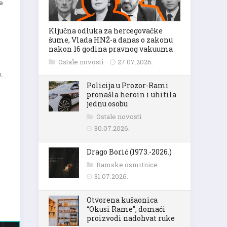
e
Ključna odluka za hercegovačke
šume, Vlada HNŽ-a danas o zakonu
nakon 16 godina pravnog vakuuma
Ostale novosti
27.07.2026.
.
Policija u Prozor-Rami
pronašla heroin i uhitila
jednu osobu
Ostale novosti
30.07.2026.
Drago Borić (1973.-2026.)
Ramske osmrtnice
31.07.2026.
Otvorena kušaonica
“Okusi Rame”, domaći
proizvodi nadohvat ruke