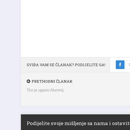
SVIĐA VAM SE ČLANAK? PODIJELITE GA!
PRETHODNI ČLANAK
Tko je ugasio Aluminij
Podijelite svoje mišljenje sa nama i ostav