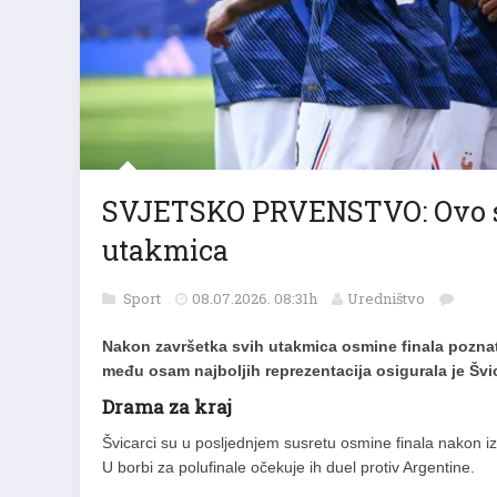
SVJETSKO PRVENSTVO: Ovo su s
utakmica
Sport
08.07.2026. 08:31h
Uredništvo
Nakon završetka svih utakmica osmine finala poznati
među osam najboljih reprezentacija osigurala je Švi
Drama za kraj
Švicarci su u posljednjem susretu osmine finala nakon izvo
U borbi za polufinale očekuje ih duel protiv Argentine.