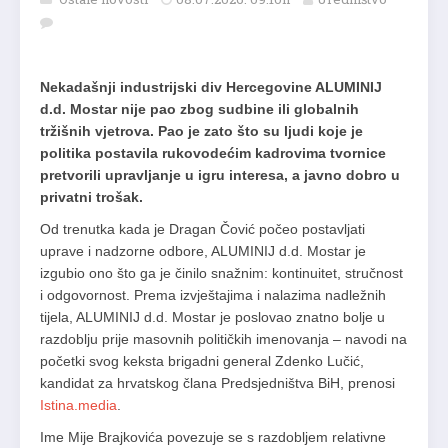
Nekadašnji industrijski div Hercegovine ALUMINIJ
d.d. Mostar nije pao zbog sudbine ili globalnih
tržišnih vjetrova. Pao je zato što su ljudi koje je
politika postavila rukovodećim kadrovima tvornice
pretvorili upravljanje u igru interesa, a javno dobro u
privatni trošak.
Od trenutka kada je Dragan Čović počeo postavljati
uprave i nadzorne odbore, ALUMINIJ d.d. Mostar je
izgubio ono što ga je činilo snažnim: kontinuitet, stručnost
i odgovornost. Prema izvještajima i nalazima nadležnih
tijela, ALUMINIJ d.d. Mostar je poslovao znatno bolje u
razdoblju prije masovnih političkih imenovanja – navodi na
početki svog keksta brigadni general Zdenko Lučić,
kandidat za hrvatskog člana Predsjedništva BiH, prenosi
Istina.media
.
Ime Mije Brajkovića povezuje se s razdobljem relativne