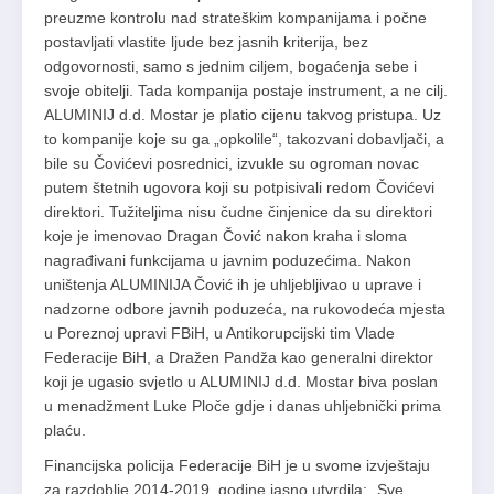
preuzme kontrolu nad strateškim kompanijama i počne
postavljati vlastite ljude bez jasnih kriterija, bez
odgovornosti, samo s jednim ciljem, bogaćenja sebe i
svoje obitelji. Tada kompanija postaje instrument, a ne cilj.
ALUMINIJ d.d. Mostar je platio cijenu takvog pristupa. Uz
to kompanije koje su ga „opkolile“, takozvani dobavljači, a
bile su Čovićevi posrednici, izvukle su ogroman novac
putem štetnih ugovora koji su potpisivali redom Čovićevi
direktori. Tužiteljima nisu čudne činjenice da su direktori
koje je imenovao Dragan Čović nakon kraha i sloma
nagrađivani funkcijama u javnim poduzećima. Nakon
uništenja ALUMINIJA Čović ih je uhljebljivao u uprave i
nadzorne odbore javnih poduzeća, na rukovodeća mjesta
u Poreznoj upravi FBiH, u Antikorupcijski tim Vlade
Federacije BiH, a Dražen Pandža kao generalni direktor
koji je ugasio svjetlo u ALUMINIJ d.d. Mostar biva poslan
u menadžment Luke Ploče gdje i danas uhljebnički prima
plaću.
Financijska policija Federacije BiH je u svome izvještaju
za razdoblje 2014-2019. godine jasno utvrdila: „Sve