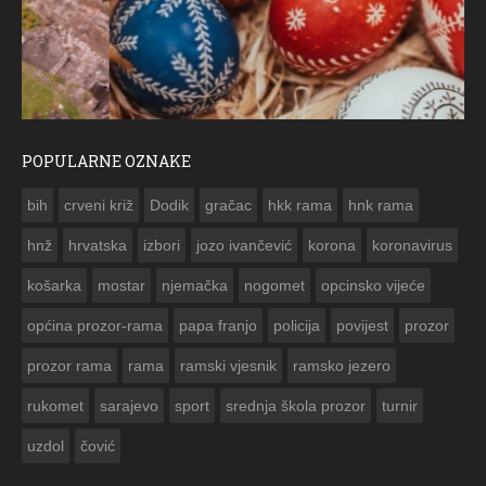
POPULARNE OZNAKE
ČESTITKA RAMSKOG VJESNIKA ZA USKRS 2023. GODINE
bih
crveni križ
Dodik
gračac
hkk rama
hnk rama


hnž
hrvatska
izbori
jozo ivančević
korona
koronavirus
košarka
mostar
njemačka
nogomet
opcinsko vijeće
općina prozor-rama
papa franjo
policija
povijest
prozor
prozor rama
rama
ramski vjesnik
ramsko jezero
rukomet
sarajevo
sport
srednja škola prozor
turnir
uzdol
čović