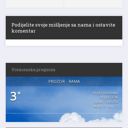
Podijelite svoje mišljenje sa nama i ostavite
komentar
Vremenska prognoza
PROZOR - RAMA
3
°
blaga naoblaka
vlaga: 97%
vjetar: 1m/s SSI
Maks. 3 • Min. 3