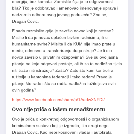
energiju, bez kamata. Zamislite čija je to odgovornost
bila? Tko je odobravao i amenovao imenovanje uprava i
nadzornih odbora ovog javnog poduzeća? Zna se,
Dragan Čović.
E sada razmislite gdje je završio novac koji je nestao?
Mislite li da je novac uplaćen bivšim radnicima, ili u
humanitarne svrhe? Mislite li da KUM nije imao prste u
medu, odnosno u transferiranju duga struje? Je li dio
novca završio u privatnim džepovima? Sve su ovo jasna
pitanja na koja odgovori postoje, ali ih za to nadležna tijela
niti traže niti istražuju? Zašto? Zato što kum kontrolira
tužitelje u kantonima federaciji i tako redom! Pravo je
pitanje što rade i što su radila nadležna tužiteljstva svih
ovih godina?
https://www.facebook.com/share/p/1AadwXNFDt/
Ovo nije priča o lošem menadžmentu
Ovo je priča o konkretnoj odgovornosti i o organiziranom
kriminalnom sustavu koji je izgradio, tko drugi nego
Dragan Čović. Kad neprikosnoveni vladar i autokrata