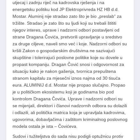
utjecaj i zadnju riječ na kadrovska rješenja i na
energetsku politiku kod JP Elektroprivreda HZ HB d.d.
Mostar. Aluminij nije stradao zato što je bio „preslab“ za
tržište. Stradao je zato što su ljudi koji su trebali štititi
njegov interes, uprave i nadzorni odbori postavljeni od
strane Dragana Čovića, pretvorili upravljanje u sredstvo
za druge ciljeve, naveli smo već i koje. Nadzorni odbori su
kršili Zakon o gospodarskim društvima ne sazivajući
skupštine i tolerirajući poslovne politike koje su dovele u
propast kompaniju. Dragan Čović snosi i odgovornost za
situaciju kako je nakon gašenja, tvornica prepuštena
stranom kapitalu za mjesečni iznos najma od 30 tisuća
eura. ALUMINIJ d.d. Mostar nije propao slučajno. Propao
je u političkom ekosistemu koji je godinama bio pod
kontrolom Dragana Čovića. Uprave i nadzorni odbori su
se mijenjali, direktori i članovi nadzornih odbora su dolazili
i odlazili, ali politička matrica koja je upravljala kadrovima,
ugovorima, dobavljačima i zaštitom kriminalnog poslovnog
modela ostala je ista – Čovićeva.
Sudovi i tužiteljstva do sada nisu podigli optužnicu protiv