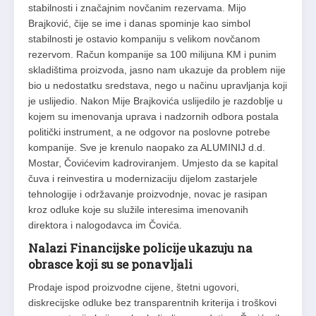
stabilnosti i značajnim novčanim rezervama. Mijo
Brajković, čije se ime i danas spominje kao simbol
stabilnosti je ostavio kompaniju s velikom novčanom
rezervom. Račun kompanije sa 100 milijuna KM i punim
skladištima proizvoda, jasno nam ukazuje da problem nije
bio u nedostatku sredstava, nego u načinu upravljanja koji
je uslijedio. Nakon Mije Brajkovića uslijedilo je razdoblje u
kojem su imenovanja uprava i nadzornih odbora postala
politički instrument, a ne odgovor na poslovne potrebe
kompanije. Sve je krenulo naopako za ALUMINIJ d.d.
Mostar, Čovićevim kadroviranjem. Umjesto da se kapital
čuva i reinvestira u modernizaciju dijelom zastarjele
tehnologije i održavanje proizvodnje, novac je rasipan
kroz odluke koje su služile interesima imenovanih
direktora i nalogodavca im Čovića.
Nalazi Financijske policije ukazuju na
obrasce koji su se ponavljali
Prodaje ispod proizvodne cijene, štetni ugovori,
diskrecijske odluke bez transparentnih kriterija i troškovi