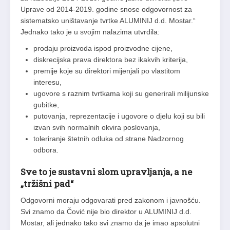
Uprave od 2014-2019. godine snose odgovornost za
sistematsko uništavanje tvrtke ALUMINIJ d.d. Mostar.“
Jednako tako je u svojim nalazima utvrdila:
prodaju proizvoda ispod proizvodne cijene,
diskrecijska prava direktora bez ikakvih kriterija,
premije koje su direktori mijenjali po vlastitom
interesu,
ugovore s raznim tvrtkama koji su generirali milijunske
gubitke,
putovanja, reprezentacije i ugovore o djelu koji su bili
izvan svih normalnih okvira poslovanja,
toleriranje štetnih odluka od strane Nadzornog
odbora.
Sve to je sustavni slom upravljanja, a ne
„tržišni pad“
Odgovorni moraju odgovarati pred zakonom i javnošću.
Svi znamo da Čović nije bio direktor u ALUMINIJ d.d.
Mostar, ali jednako tako svi znamo da je imao apsolutni