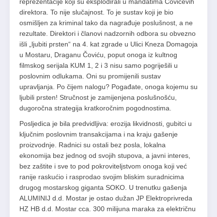
reprezentacije koji su eksplodirali u mandatima Čovićevih
direktora. To nije slučajnost. To je sustav koji je bio
osmišljen za kriminal tako da nagrađuje poslušnost, a ne
rezultate. Direktori i članovi nadzornih odbora su obvezno
išli „ljubiti prsten“ na 4. kat zgrade u Ulici Kneza Domagoja
u Mostaru, Draganu Čoviću, poput onoga iz kultnog
filmskog serijala KUM 1, 2 i 3 nisu samo pogriješili u
poslovnim odlukama. Oni su promijenili sustav
upravljanja. Po čijem nalogu? Pogađate, onoga kojemu su
ljubili prsten! Stručnost je zamijenjena poslušnošću,
dugoročna strategija kratkoročnim pogodnostima.
Posljedica je bila predvidljiva: erozija likvidnosti, gubitci u
ključnim poslovnim transakcijama i na kraju gašenje
proizvodnje. Radnici su ostali bez posla, lokalna
ekonomija bez jednog od svojih stupova, a javni interes,
bez zaštite i sve to pod pokroviteljstvom onoga koji već
ranije raskućio i rasprodao svojim bliskim suradnicima
drugog mostarskog giganta SOKO. U trenutku gašenja
ALUMINIJ d.d. Mostar je ostao dužan JP Elektroprivreda
HZ HB d.d. Mostar cca. 300 milijuna maraka za električnu