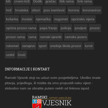
bih
crveni križ
Dodik
gračac
hkk rama
hnk rama


hnž
hrvatska
izbori
jozo ivančević
korona
koronavirus
košarka
mostar
njemačka
nogomet
opcinsko vijeće
općina prozor-rama
papa franjo
policija
povijest
prozor
prozor rama
rama
ramski vjesnik
ramsko jezero
rukomet
sarajevo
sport
srednja škola prozor
turnir
uzdol
čović
INFORMACIJE I KONTAKT
Ramski Vjesnik stoji na usluzi svim posjetiteljima. Ukoliko imate
pitanja, prijedloga, ili mislite da smo propustili neku vijest -
slobodno nam se obratite putem nekih od linkova ispod.