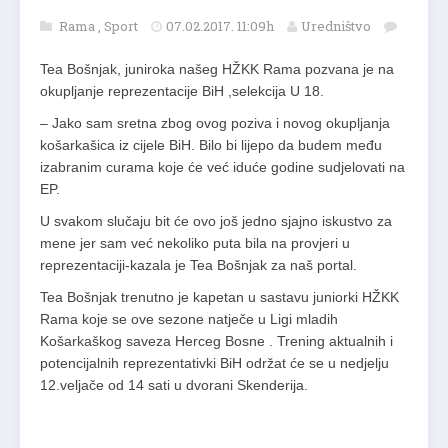
Rama
,
Sport
07.02.2017. 11:09h
Uredništvo
Tea Bošnjak, juniroka našeg HŽKK Rama pozvana je na
okupljanje reprezentacije BiH ,selekcija U 18.
– Jako sam sretna zbog ovog poziva i novog okupljanja
košarkašica iz cijele BiH. Bilo bi lijepo da budem među
izabranim curama koje će već iduće godine sudjelovati na
EP.
U svakom slučaju bit će ovo još jedno sjajno iskustvo za
mene jer sam već nekoliko puta bila na provjeri u
reprezentaciji-kazala je Tea Bošnjak za naš portal.
Tea Bošnjak trenutno je kapetan u sastavu juniorki HŽKK
Rama koje se ove sezone natječe u Ligi mladih
Košarkaškog saveza Herceg Bosne . Trening aktualnih i
potencijalnih reprezentativki BiH održat će se u nedjelju
12.veljače od 14 sati u dvorani Skenderija.