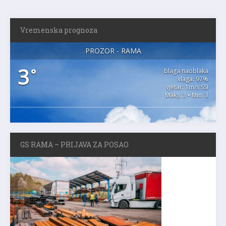
Vremenska prognoza
PROZOR - RAMA
3
°
blaga naoblaka
vlaga: 97%
vjetar: 1m/s SSI
Maks. 3 • Min. 3
GS RAMA – PRIJAVA ZA POSAO