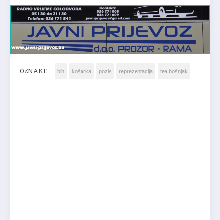
OZNAKE
bih
košarka
poziv
reprezentacija
tea bošnjak