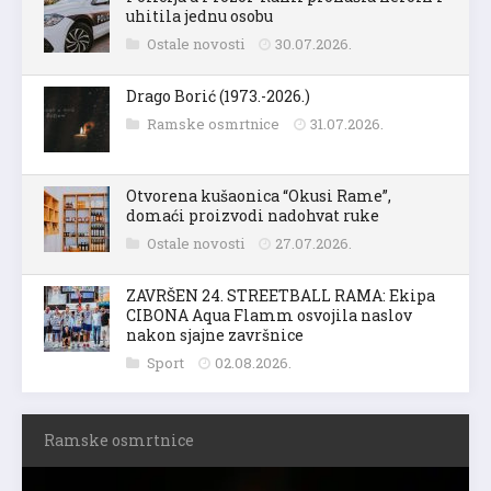
uhitila jednu osobu
Ostale novosti
30.07.2026.
Drago Borić (1973.-2026.)
Ramske osmrtnice
31.07.2026.
Otvorena kušaonica “Okusi Rame”,
domaći proizvodi nadohvat ruke
Ostale novosti
27.07.2026.
ZAVRŠEN 24. STREETBALL RAMA: Ekipa
CIBONA Aqua Flamm osvojila naslov
nakon sjajne završnice
Sport
02.08.2026.
Ramske osmrtnice